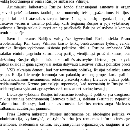
veiklą koordinuoja ir remia Rusijos ambasada Vilniuje.
Artimiausiu laikotarpiu Rusijos fondo finansuojami asmenys ir organi
,,kovoti prieš tariamus tautinių bendruomenių teisių ,,pažeidimus Baltijos
reguliariai teikti ataskaitas tarptautinėms žmogaus teisių organizacijoms, d
Lietuvos vidaus ir užsienio politiką, kurti teigiamą Rusijos ir joje vykstančių
veiksmais Rusija siekia kurstyti etninę priešpriešą Baltijos valstybėse ir kompr
bendruomenėje.
Savo interesams Baltijos valstybėse įgyvendinti Rusija siekia išnau
problematiką. Kai kurių Vilniaus krašto lenkų bendruomenės lyderių veikla 
atitinka Rusijos vykdomos užsienio politikos tikslus. Rusijos ambasada Vilni
palaiko etniniu pagrindu suformuotų partijų vienijimąsi prieš rinkimus, ben
viešinimą. Rusijos diplomatinės ir konsulinės atstovybės Lietuvoje yra aktyvia
galios sklaidą ir gana agresyviai siekia dalyvauti Lietuvos vidaus politikos proc
VSD atkreipia dėmesį, kad per tėvynainių politiką, Rusijai palankių asme
grupes Rusija Lietuvoje formuoja sau palankių asmenų grupę, kuria gali bū
sukelti socialinius neramumus, sukurti pretekstą kištis į Lietuvos vidaus polit
priklausančiame Krymo pusiasalyje suponuoja, kad tėvynainių ir Rusijos pil
prisidengiama vykdant agresyvius veiksmus ar net karinę invaziją.
Lietuvoje vykdoma Rusijos informacinė ideologinė politika yra daugiausia
ir kitų tautinių bendruomenių Lietuvos piliečius, siekiant skatinti jų nepasiti
Atkreiptinas dėmesys, kad per pastaruosius kelerius metus auga Maskvos
kalbančiai auditorijai, jaunimui.
Prieš Lietuvą nukreiptą Rusijos informacinę bei ideologinę politiką v
administracija, vyriausybė, valstybinės arba jos remiamos informacinės age
priemonės, akademiniai centrai, nevyriausybinės organizacijos, saugumo ir žv