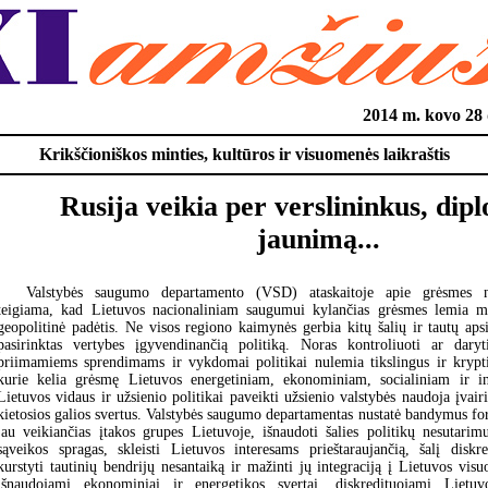
2014 m. kovo 2
Krikščioniškos minties, kultūros ir visuomenės laikraštis
Rusija veikia per verslininkus, dip
jaunimą...
Valstybės saugumo departamento (VSD) ataskaitoje apie grėsmes n
teigiama, kad Lietuvos nacionaliniam saugumui kylančias grėsmes lemia mū
geopolitinė padėtis. Ne visos regiono kaimynės gerbia kitų šalių ir tautų aps
pasirinktas vertybes įgyvendinančią politiką. Noras kontroliuoti ar dary
priimamiems sprendimams ir vykdomai politikai nulemia tikslingus ir krypti
kurie kelia grėsmę Lietuvos energetiniam, ekonominiam, socialiniam ir 
Lietuvos vidaus ir užsienio politikai paveikti užsienio valstybės naudoja įvairi
kietosios galios svertus. Valstybės saugumo departamentas nustatė bandymus for
jau veikiančias įtakos grupes Lietuvoje, išnaudoti šalies politikų nesutarimu
sąveikos spragas, skleisti Lietuvos interesams prieštaraujančią, šalį diskre
kurstyti tautinių bendrijų nesantaiką ir mažinti jų integraciją į Lietuvos vi
išnaudojami ekonominiai ir energetikos svertai, diskredituojami Lietu