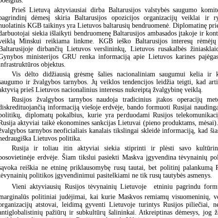
poelgius.
Prieš Lietuvą aktyviausiai dirba Baltarusijos valstybės saugumo komi
pagrindinį dėmesį skiria Baltarusijos opozicijos organizacijų veiklai ir r
nuolatinis KGB taikinys yra Lietuvos baltarusių bendruomenė. Diplomatinę p
darbuotojai siekia išlaikyti bendruomenę Baltarusijos ambasados įtakoje ir kontr
veiklą Minskui reikiama linkme. KGB ieško Baltarusijos interesų rėmėjų 
Baltarusijoje dirbančių Lietuvos verslininkų, Lietuvos rusakalbės žiniasklaid
Gynybos ministerijos GRU renka informaciją apie Lietuvos karines pajėgas,
infrastruktūros objektus.
Vis dėlto didžiausią grėsmę šalies nacionaliniam saugumui kelia ir k
saugumo ir žvalgybos tarnybos. Jų veiklos tendencijos leidžia teigti, kad art
aktyvią prieš Lietuvos nacionalinius interesus nukreiptą žvalgybinę veiklą.
Rusijos žvalgybos tarnybos naudoja tradicinius įtakos operacijų met
diskredituojančią informaciją viešoje erdvėje, bando formuoti Rusijai naudin
politikų, diplomatų pokalbius, kurie yra perduodami Rusijos telekomunikaci
Rusija aktyviai taikė ekonomines sankcijas Lietuvai (pieno produktams, mėsai)
žvalgybos tarnybos neoficialiais kanalais tikslingai skleidė informaciją, kad š
nedraugiška Lietuvos politika.
Rusija ir toliau itin aktyviai siekia stiprinti ir plėsti savo kultūr
posovietinėje erdvėje. Šiam tikslui pasiekti Maskva įgyvendina tėvynainių pol
sąvoka reiškia ne etninę priklausomybę rusų tautai, bet politinį palankumą R
tėvynainių politikos įgyvendinimui pasitelkiami ne tik rusų tautybės asmenys.
Vieni aktyviausių Rusijos tėvynainių Lietuvoje  etniniu pagrindu form
marginalūs politiniai judėjimai, kai kurie Maskvos remiamų visuomeninių, ve
organizacijų atstovai, leidimą gyventi Lietuvoje turintys Rusijos piliečiai, n
antiglobalistinių pažiūrų ir subkultūrų šalininkai. Atkreiptinas dėmesys, jog 