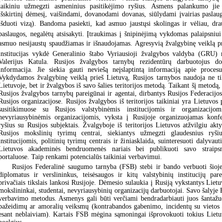
taikiniu užmegzti asmeninius pasitikėjimo ryšius. Asmens palankumo jie
išskirtinį dėmesį, vaišindami, dovanodami dovanas, siūlydami įvairias paslaug
išduoti vizą). Bandoma pasiekti, kad asmuo jaustųsi skolingas ir vėliau, dra
paslaugos, negalėtų atsisakyti. Įtraukimas į šnipinėjimą vykdomas palaipsniu
asmuo nesijaustų spaudžiamas ir išnaudojamas. Agresyvią žvalgybinę veiklą p
institucijas vykdė Generalinio štabo Vyriausioji žvalgybos valdyba (GRU) r
Valerijus Katula. Rusijos žvalgybos tarnybų rezidentūrų darbuotojus do
informacija. Jie siekia gauti neviešą neįslaptintą informaciją apie proces
Vykdydamos žvalgybinę veiklą prieš Lietuvą, Rusijos tarnybos naudoja ne ti
Lietuvoje, bet ir žvalgybos iš savo šalies teritorijos metodą. Taikant šį metodą
Rusijos žvalgybos tarnybų pareigūnai ir agentai, dirbantys Rusijos Federacijos 
Rusijos organizacijose. Rusijos žvalgybos iš teritorijos taikiniai yra Lietuvos 
susitikimuose su Rusijos valstybinėmis institucijomis ir organizacijom
nevyriausybinėmis organizacijomis, vyksta į Rusijoje organizuojamas konfer
ryšius su Rusijos subjektais. Žvalgyboje iš teritorijos Lietuvos atžvilgiu akt
Rusijos mokslinių tyrimų centrai, siekiantys užmegzti glaudesnius ryš
institucijomis, politinių tyrimų centrais ir žiniasklaida, suinteresuoti dalyvau
Lietuvos akademinės bendruomenės nariais bei publikuoti savo straipsn
portaluose. Taip renkami potencialūs taikiniai verbavimui.
Rusijos Federalinė saugumo tarnyba (FSB) stebi ir bando verbuoti šioj
diplomatus ir verslininkus, teisėsaugos ir kitų valstybinių institucijų pa
privačiais tikslais lankosi Rusijoje. Dėmesio sulaukia į Rusiją vykstantys Lietuv
mokslininkai, studentai, nevyriausybinių organizacijų darbuotojai. Savo šalyje
verbavimo metodus. Asmenys gali būti verčiami bendradarbiauti juos šantažuo
pažeidimų ar amoralių veiksmų (kontrabandos gabenimo, incidentų su vietos po
esant neblaiviam). Kartais FSB mėgina sąmoningai išprovokuoti tokius Lietu