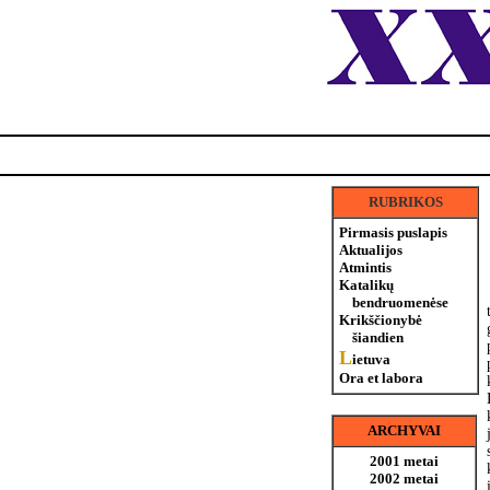
RUBRIKOS
Pirmasis puslapis
Aktualijos
Atmintis
Katalikų
bendruomenėse
Krikščionybė
šiandien
L
ietuva
Ora et labora
ARCHYVAI
2001 metai
2002 metai