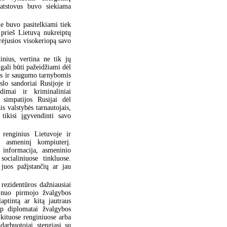
 atstovus buvo siekiama
e buvo pasitelkiami tiek
 prieš Lietuvą nukreiptų
rėjusios visokeriopą savo
nius, vertina ne tik jų
gali būti pažeidžiami dėl
os ir saugumo tarnybomis
slo sandoriai Rusijoje ir
dimai ir kriminaliniai
 simpatijos Rusijai dėl
s valstybės tarnautojais,
tikisi įgyvendinti savo
 renginius Lietuvoje ir
 į asmeninį kompiuterį.
a informacija, asmeninio
ocialiniuose tinkluose.
juos pažįstančių ar jau
rezidentūros dažniausiai
s nuo pirmojo žvalgybos
ptintą ar kitą jautraus
ip diplomatai žvalgybos
 kituose renginiuose arba
darbuotojai stengiasi su