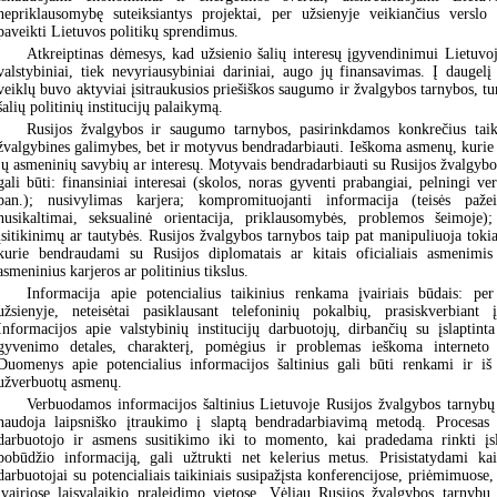
nepriklausomybę suteiksiantys projektai, per užsienyje veikiančius verslo
paveikti Lietuvos politikų sprendimus.
Atkreiptinas dėmesys, kad užsienio šalių interesų įgyvendinimui Lietuvoj
valstybiniai, tiek nevyriausybiniai dariniai, augo jų finansavimas. Į daugelį
veiklų buvo aktyviai įsitraukusios priešiškos saugumo ir žvalgybos tarnybos, tu
šalių politinių institucijų palaikymą.
Rusijos žvalgybos ir saugumo tarnybos, pasirinkdamos konkrečius taiki
žvalgybines galimybes, bet ir motyvus bendradarbiauti. Ieškoma asmenų, kurie 
jų asmeninių savybių ar interesų. Motyvais bendradarbiauti su Rusijos žvalgyb
gali būti: finansiniai interesai (skolos, noras gyventi prabangiai, pelningi ver
pan.); nusivylimas karjera; kompromituojanti informacija (teisės pažei
nusikaltimai, seksualinė orientacija, priklausomybės, problemos šeimoje);
įsitikinimų ar tautybės. Rusijos žvalgybos tarnybos taip pat manipuliuoja tokiai
kurie bendraudami su Rusijos diplomatais ar kitais oficialiais asmenimis 
asmeninius karjeros ar politinius tikslus.
Informacija apie potencialius taikinius renkama įvairiais būdais: per
užsienyje, neteisėtai pasiklausant telefoninių pokalbių, prasiskverbiant
Informacijos apie valstybinių institucijų darbuotojų, dirbančių su įslaptint
gyvenimo detales, charakterį, pomėgius ir problemas ieškoma interneto s
Duomenys apie potencialius informacijos šaltinius gali būti renkami ir iš 
užverbuotų asmenų.
Verbuodamos informacijos šaltinius Lietuvoje Rusijos žvalgybos tarnybų 
naudoja laipsniško įtraukimo į slaptą bendradarbiavimą metodą. Procesa
darbuotojo ir asmens susitikimo iki to momento, kai pradedama rinkti įsla
pobūdžio informaciją, gali užtrukti net kelerius metus. Prisistatydami ka
darbuotojai su potencialiais taikiniais susipažįsta konferencijose, priėmimuose,
įvairiose laisvalaikio praleidimo vietose. Vėliau Rusijos žvalgybos tarnybų 