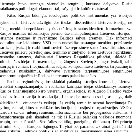
Lietuvoje buvo surengta vienuolika renginių, kuriuose dalyvavo Rusijo
palaikantys politologai, ekonomistai, rašytojai ir kultūros atstovai.
Kitas Rusijai būdingas ideologinės politikos instrumentas yra istorijos
vykdoma ir Lietuvos atžvilgiu. Jos tikslas  diskredituoti Lietuvos istoriją, n
faktą, menkinti nepriklausomybės atkūrimą ir tautos identiteto formavimui svar
Rusijos masinės informacijos priemonėse manipuliuojama Lietuvos istorijos 
tariamos nacizmo ir revanšizmo Baltijos šalyse grėsmės. Tiek informaci
spausdintuose leidiniuose VSD mato nuoseklias pastangas menkinti prieš sovie
partizanų įvaizdį ir reabilituoti sovietinėse represinėse struktūrose dirbusius asm
Lietuvos piliečių persekiojimo, trėmimo ir žudymo. Prieš Lietuvos nepriklau
nusiteikę asmenys, dažniausiai Lietuvos Respublikos piliečiai, skleidė Rus
atitinkančias idėjas: formavo teigiamą žlugusios Sovietų Sąjungos įvaizdį, kalti
istoriją ir remiant (neo)nacistines idėjas, kompromitavo Lietuvos tarptautinę in
padarytus nusikaltimus, dalyvavo įvairiuose tarptautiniuose renginiuo
kompromituojančias ir Rusijos interesams palankias idėjas.
Rusijos regioninės galios sklaidai palankią istorijos koncepciją Lietuvo
praeičiai simpatizuojantys ir radikalias kairiąsias idėjas skleidžiantys asmenys
Rusijos finansuojamos karo veteranų organizacijos, su Algirdo Paleckio vado
liaudies fronto partija ir asociacija ,,Lietuva be nacizmo susiję asmenys, dal
skleidžiančių visuomenės veikėjų. Jų veiklą remia ir neretai koordinuoja Ru
tyrimų centrai, kitos su valdžios institucijomis susijusios organizacijos. VSD 
susidurs su dar intensyvesnėmis informacinėmis bei propagandos atakomis. P
dezinformacija gali skambėti ne tik iš Rusijai palankių viešosios nuomonė
grupių, bet ir iš aukštų šios šalies politikų, pareigūnų, diplomatų. Dėl princi
pirmininkaujant Europos Sąjungos Tarybai bei paramos Ukrainai gali būti sk
apie atskirus Lietuvos politikus ar institucijas, menkinamos šalies saugumą u