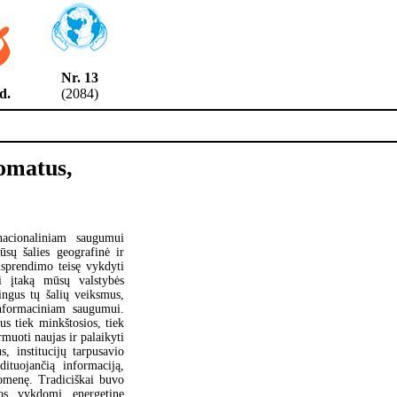
Nr. 13
8 d.
(2084)
lomatus,
acionaliniam saugumui
sų šalies geografinė ir
isprendimo teisę vykdyti
ti įtaką mūsų valstybės
ngus tų šalių veiksmus,
informaciniam saugumui.
us tiek minkštosios, tiek
muoti naujas ir palaikyti
s, institucijų tarpusavio
dituojančią informaciją,
suomenę. Tradiciškai buvo
vos vykdomi energetinę