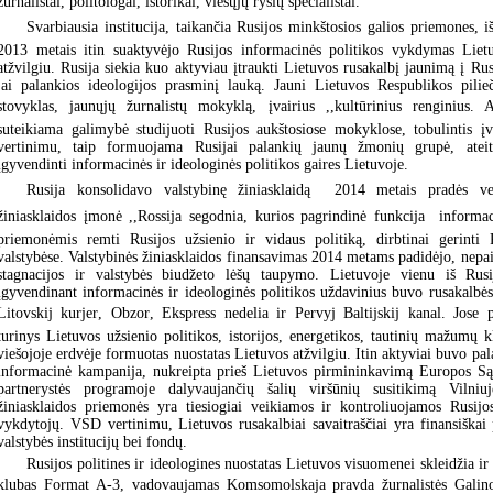
žurnalistai, politologai, istorikai, viešųjų ryšių specialistai.
Svarbiausia institucija, taikančia Rusijos minkštosios galios priemones, iš
2013 metais itin suaktyvėjo Rusijos informacinės politikos vykdymas Liet
atžvilgiu. Rusija siekia kuo aktyviau įtraukti Lietuvos rusakalbį jaunimą į Ru
jai palankios ideologijos prasminį lauką. Jauni Lietuvos Respublikos pilie
stovyklas, jaunųjų žurnalistų mokyklą, įvairius ,,kultūrinius renginius.
suteikiama galimybė studijuoti Rusijos aukštosiose mokyklose, tobulintis į
vertinimu, taip formuojama Rusijai palankių jaunų žmonių grupė, ateit
įgyvendinti informacinės ir ideologinės politikos gaires Lietuvoje.
Rusija konsolidavo valstybinę žiniasklaidą  2014 metais pradės ve
žiniasklaidos įmonė ,,Rossija segodnia, kurios pagrindinė funkcija  inform
priemonėmis remti Rusijos užsienio ir vidaus politiką, dirbtinai gerinti R
valstybėse. Valstybinės žiniasklaidos finansavimas 2014 metams padidėjo, nepa
stagnacijos ir valstybės biudžeto lėšų taupymo. Lietuvoje vienu iš Rusi
įgyvendinant informacinės ir ideologinės politikos uždavinius buvo rusakalbės
Litovskij kurjer, Obzor, Ekspress nedelia ir Pervyj Baltijskij kanal. Jos
turinys Lietuvos užsienio politikos, istorijos, energetikos, tautinių mažumų k
viešojoje erdvėje formuotas nuostatas Lietuvos atžvilgiu. Itin aktyviai buvo 
informacinė kampanija, nukreipta prieš Lietuvos pirmininkavimą Europos Są
partnerystės programoje dalyvaujančių šalių viršūnių susitikimą Vilniu
žiniasklaidos priemonės yra tiesiogiai veikiamos ir kontroliuojamos Rusijo
vykdytojų. VSD vertinimu, Lietuvos rusakalbiai savaitraščiai yra finansiškai
valstybės institucijų bei fondų.
Rusijos politines ir ideologines nuostatas Lietuvos visuomenei skleidžia ir 
klubas Format A-3, vadovaujamas Komsomolskaja pravda žurnalistės Galin