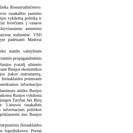
lieka Rossotrudničestvo.
uvos rusakalbio jaunimo
sijos vykdomą politiką ir
čiai kviečiami į vasaros
 Aktyviausiems asmenims
vairiose stažuotėse. VSD
yje padėsianti Maskvai
ikti stambi valstybinės
acinėmis-propagandinėmis
usijos įvaizdį užsienio
isant Rusijos ekonomikos
jos įtakos instrumentų,
 žiniasklaidos priemonės
e pateikiamos informacijos
lausimais atitiko Rusijos
palaikoma Rusijos vykdoma
jungos Tarybai bei Rytų
je. Lietuvos rusakalbės
s informacinės politikos
 priklausomi nuo Rusijos
tarptautinis žiniasklaidos
os Sapožnikovos. Pernai