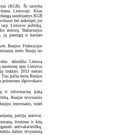
tetas (KGB). Ši tarnyba
yšiams Lietuvoje. Kitas
riedangą naudojantys KGB
oliuoti bei nukreipti jos
tarp Lietuvos politikų,
os atstovų. Baltarusijos
 jų parengtį ir karinės
els Rusijos Federacijos
imiausiu metu Rusija tęs
odus: skleidžia Lietuvą
gą nuomonę apie Lietuvos
jų tinklais. 2013 metais
. Tuo pačiu metu Rusijos
ias priemones išprovokavo
inę ir informacinę įtaką
itiką. Rusijai tėvynainio
usijos interesams, todėl
uojamų partijų atstovai,
teranų, švietimo ir kitų
egausūs antivakarietiškų,
ženklia dalimi tėvynainių