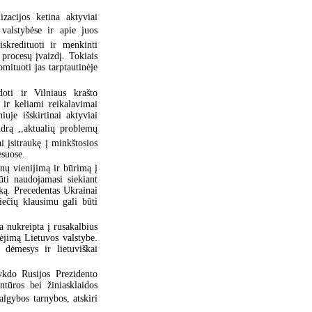
zacijos ketina aktyviai
 valstybėse ir apie juos
iskredituoti ir menkinti
 procesų įvaizdį. Tokiais
omituoti jas tarptautinėje
doti ir Vilniaus krašto
ir keliami reikalavimai
uje išskirtinai aktyviai
drą ,,aktualių problemų
i įsitraukę į minkštosios
esuose.
nų vienijimą ir būrimą į
ti naudojamasi siekiant
iką. Precedentas Ukrainai
iečių klausimu gali būti
 nukreipta į rusakalbius
kėjimą Lietuvos valstybe.
 dėmesys ir lietuviškai
ykdo Rusijos Prezidento
ntūros bei žiniasklaidos
algybos tarnybos, atskiri