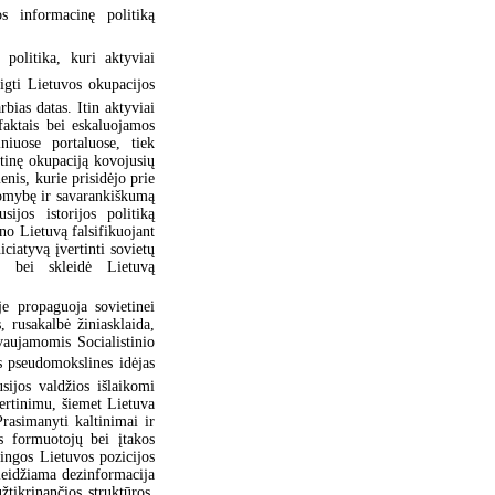
s informacinę politiką
 politika, kuri aktyviai
eigti Lietuvos okupacijos
bias datas. Itin aktyviai
faktais bei eskaluojamos
niuose portaluose, tiek
tinę okupaciją kovojusių
enis, kurie prisidėjo prie
somybę ir savarankiškumą
ijos istorijos politiką
no Lietuvą falsifikuojant
iciatyvą įvertinti sovietų
se bei skleidė Lietuvą
je propaguoja sovietinei
, rusakalbė žiniasklaida,
vaujamomis Socialistinio
is pseudomokslines idėjas
sijos valdžios išlaikomi
vertinimu, šiemet Lietuva
rasimanyti kaltinimai ir
s formuotojų bei įtakos
pingos Lietuvos pozicijos
leidžiama dezinformacija
žtikrinančios struktūros.