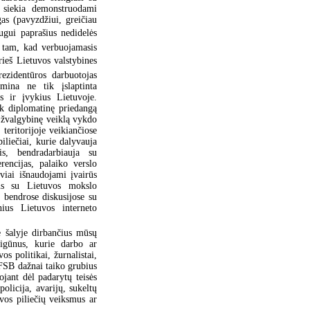
 siekia demonstruodami
as (pavyzdžiui, greičiau
ugui paprašius nedidelės
i tam, kad verbuojamasis
rieš Lietuvos valstybines
ezidentūros darbuotojas
mina ne tik įslaptinta
us ir įvykius Lietuvoje.
k diplomatinę priedangą
, žvalgybinę veiklą vykdo
teritorijoje veikiančiose
piliečiai, kurie dalyvauja
is, bendradarbiauja su
encijas, palaiko verslo
yviai išnaudojami įvairūs
ius su Lietuvos mokslo
ti bendrose diskusijose su
ius Lietuvos interneto
e šalyje dirbančius mūsų
reigūnus, kurie darbo ar
os politikai, žurnalistai,
 FSB dažnai taiko grubius
jant dėl padarytų teisės
licija, avarijų, sukeltų
vos piliečių veiksmus ar