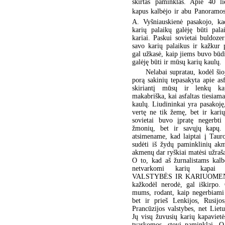
skirtas paminklas. Apie 40 li
kapus kalbėjo ir abu Panoramos
A. Vyšniauskienė pasakojo, k
karių palaikų galėję būti pala
kariai. Paskui sovietai buldoz
savo karių palaikus ir kažkur 
gal užkasė, kaip jiems buvo būd
galėję būti ir mūsų karių kaulų.
Nelabai supratau, kodėl šioj
porą sakinių tepasakyta apie asf
skiriantį mūsų ir lenkų ka
makabriška, kai asfaltas tiesiam
kaulų. Liudininkai yra pasakoję
vertę ne tik žemę, bet ir kari
sovietai buvo įpratę negerbti
žmonių, bet ir savųjų kapų. 
atsimename, kad laiptai į Taur
sudėti iš žydų paminklinių ak
akmenų dar ryškiai matėsi užrašai
O to, kad aš žurnalistams kalb
netvarkomi karių kapai
VALSTYBĖS IR KARIUOME
kažkodėl nerodė, gal iškirpo.
mums, rodant, kaip negerbiami 
bet ir prieš Lenkijos, Rusijos
Prancūzijos valstybes, net Lietu
Jų visų žuvusių karių kapavietė
tvarkomos, stovi paminklai. 