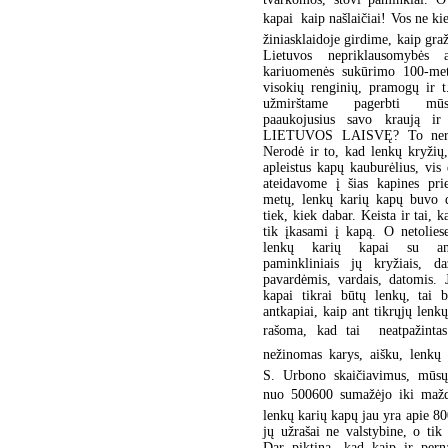
kapai  kaip našlaičiai! Vos ne k
žiniasklaidoje girdime, kaip graž
Lietuvos nepriklausomybės 
kariuomenės sukūrimo 100-met
visokių renginių, pramogų ir t
užmirštame pagerbti mūs
paaukojusius savo kraują i
LIETUVOS LAISVĘ? To nerod
Nerodė ir to, kad lenkų kryžių
apleistus kapų kauburėlius, vis
ateidavome į šias kapines pr
metų, lenkų karių kapų buvo 
tiek, kiek dabar. Keista ir tai, k
tik įkasami į kapą. O netoliese
lenkų karių kapai su ant
paminkliniais jų kryžiais, da
pavardėmis, vardais, datomis. 
kapai tikrai būtų lenkų, tai 
antkapiai, kaip ant tikrųjų lenk
rašoma, kad tai  neatpažinta
nežinomas karys, aišku, lenkų
S. Urbono skaičiavimus, mūsų
nuo 500600 sumažėjo iki maž
lenkų karių kapų jau yra apie 800
jų užrašai ne valstybine, o tik
Dar piktina, kad kaip ir per