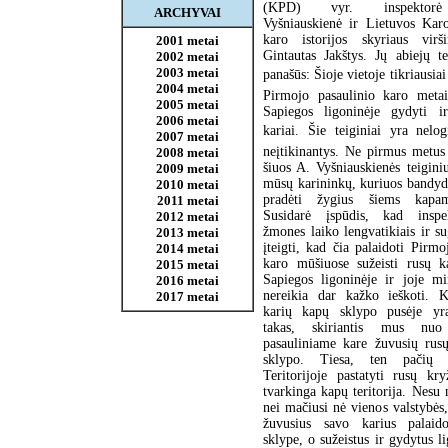
(KPD) vyr. inspektor
ARCHYVAI
Vyšniauskienė ir Lietuvos Kar
karo istorijos skyriaus virš
2001 metai
Gintautas Jakštys. Jų abiejų t
2002 metai
2003 metai
panašūs: Šioje vietoje tikriausiai
2004 metai
Pirmojo pasaulinio karo metais
2005 metai
Sapiegos ligoninėje gydyti i
2006 metai
kariai. Šie teiginiai yra nelog
2007 metai
neįtikinantys. Ne pirmus metus
2008 metai
šiuos A. Vyšniauskienės teiginiu
2009 metai
mūsų karininkų, kuriuos bandyd
2010 metai
pradėti žygius šiems kapam
2011 metai
Susidarė įspūdis, kad insp
2012 metai
žmones laiko lengvatikiais ir s
2013 metai
įteigti, kad čia palaidoti Pirmo
2014 metai
karo mūšiuose sužeisti rusų ka
2015 metai
Sapiegos ligoninėje ir joje mi
2016 metai
nereikia dar kažko ieškoti. 
2017 metai
karių kapų sklypo pusėje yra
takas, skiriantis mus nuo
pasauliniame kare žuvusių rus
sklypo. Tiesa, ten pačių 
Teritorijoje pastatyti rusų kry
tvarkinga kapų teritorija. Nesu n
nei mačiusi nė vienos valstybės
žuvusius savo karius palaid
sklype, o sužeistus ir gydytus li