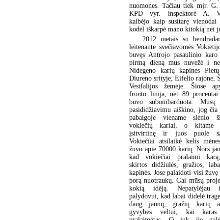
nuomones. Tačiau tiek mjr. G. 
KPD vyr. inspektorė A. Vy
kalbėjo kaip susitarę vienodai
kodėl iškarpė mano kitokią nei
2012 metais su bendradar
leitenante svečiavomės Vokietij
buvęs Antrojo pasaulinio karo 
pirmą dieną mus nuvežė į net
Nidegeno karių kapines Pietų 
Diureno srityje, Eifelio rajone, 
Vestfalijos žemėje. Šiose ap
fronto linija, net 89 procenta
buvo subombarduota. Mūsų 
pasididžiavimu aiškino, jog čia
pabaigoje viename slėnio šl
vokiečių kariai, o kitame 
įsitvirtinę ir juos puolė są
Vokiečiai atsilaikė kelis mėne
žuvo apie 70000 karių. Nors ja
kad vokiečiai pralaimi karą
skirtos didžiulės, gražios, lab
kapinės. Jose palaidoti visi žuvę
porą nuotraukų. Gal mūsų proje
kokią idėją. Nepatylėjau 
palydovui, kad labai didelė trage
daug jaunų, gražių karių a
gyvybes veltui, kai kara
pralaimėtas. O juk jie galė