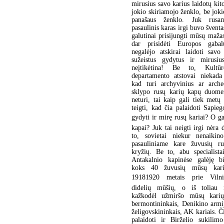
mirusius savo karius laidotų kito
jokio skiriamojo ženklo, be joki
panašaus ženklo. Juk rusa
pasaulinis karas irgi buvo šventas
galutinai prisijungti mūsų mažas
dar prisidėti Europos gaba
negalėjo atskirai laidoti savo
sužeistus gydytus ir mirusiu
neįtikėtina! Be to, Kultū
departamento atstovai niekada
kad turi archyvinius ar arche
sklypo rusų karių kapų duome
neturi, tai kaip gali tiek metų 
teigti, kad čia palaidoti Sapieg
gydyti ir mirę rusų kariai? O gal
kapai? Juk tai neigti irgi nėr
to, sovietai niekur nenaikin
pasauliniame kare žuvusių r
kryžių. Be to, abu specialista
Antakalnio kapinėse galėję bū
koks 40 žuvusių mūsų kari
19181920 metais prie Viln
didelių mūšių, o iš toliau 
kažkodėl užmiršo mūsų kari
bermontininkais, Denikino armij
želigovskininkais, AK kariais. Či
palaidoti ir Birželio sukilimo