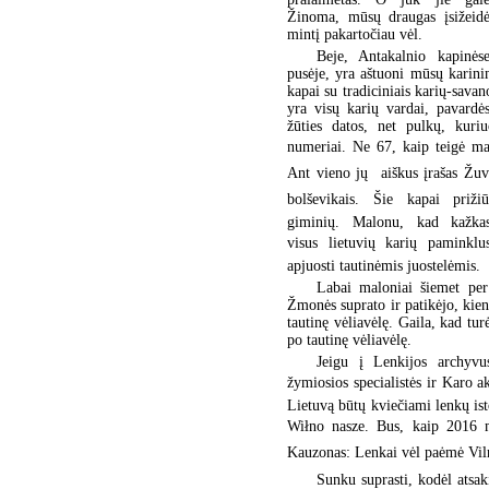
Žinoma, mūsų draugas įsižeidė
mintį pakartočiau vėl.
Beje, Antakalnio kapinėse
pusėje, yra aštuoni mūsų karinin
kapai su tradiciniais karių-savan
yra visų karių vardai, pavardė
žūties datos, net pulkų, kuriu
numeriai. Ne 67, kaip teigė ma
Ant vieno jų  aiškus įrašas Žu
bolševikais. Šie kapai priži
giminių. Malonu, kad kažkas
visus lietuvių karių paminklus
apjuosti tautinėmis juostelėmis.
Labai maloniai šiemet per
Žmonės suprato ir patikėjo, kie
tautinę vėliavėlę. Gaila, kad tur
po tautinę vėliavėlę.
Jeigu į Lenkijos archyvu
žymiosios specialistės ir Karo 
Lietuvą būtų kviečiami lenkų isto
Wiłno nasze. Bus, kaip 2016 
Kauzonas: Lenkai vėl paėmė Vilni
Sunku suprasti, kodėl atsak