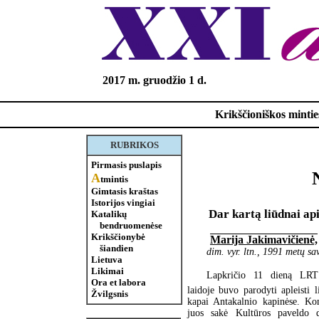
2017 m. gruodžio 1 d.
Krikščioniškos minties
RUBRIKOS
Pirmasis puslapis
A
tmintis
Gimtasis kraštas
Istorijos vingiai
Dar kartą liūdnai api
Katalikų
bendruomenėse
Krikščionybė
Marija Jakimavičienė,
šiandien
dim. vyr. ltn., 1991 metų s
Lietuva
Likimai
Lapkričio 11 dieną LRT 
Ora et labora
laidoje buvo parodyti apleisti l
Žvilgsnis
kapai Antakalnio kapinėse. Ko
juos sakė Kultūros paveldo d