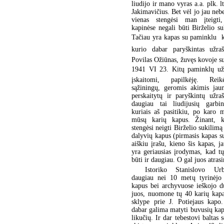
liudijo ir mano vyras a.a. plk. l
Jakimavičius. Bet vėl jo jau neb
vienas stengėsi man įteigti
kapinėse negali būti Birželio su
Tačiau yra kapas su paminklu  
kurio dabar paryškintas užraš
Povilas Ožiūnas, žuvęs kovoje su
1941 VI 23. Kitų paminklų užr
įskaitomi, papilkėję. Rei
sąžiningų, geromis akimis jaun
perskaitytų ir paryškintų užra
daugiau tai liudijusių garbi
kuriais aš pasitikiu, po karo 
mūsų karių kapus. Žinant, ka
stengėsi neigti Birželio sukilimą
dalyvių kapus (pirmasis kapas s
aiškiu įrašu, kieno šis kapas, j
yra geriausias įrodymas, kad t
būti ir daugiau. O gal juos atras
Istoriko Stanislovo Ur
daugiau nei 10 metų tyrinėjo 
kapus bei archyvuose ieškojo 
juos, nuomone tų 40 karių kapa
sklype prie J. Potiejaus kapo
dabar galima matyti buvusių ka
likučių. Ir dar tebestovi baltas 