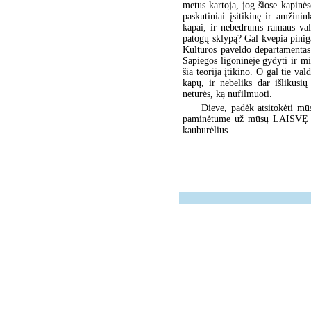
metus kartoja, jog šiose kapinė
paskutiniai įsitikinę ir amžini
kapai, ir nebedrums ramaus val
patogų sklypą? Gal kvepia pinig
Kultūros paveldo departamentas n
Sapiegos ligoninėje gydyti ir mi
šia teorija įtikino. O gal tie va
kapų, ir nebeliks dar išlikusių
neturės, ką nufilmuoti.
Dieve, padėk atsitokėti mū
paminėtume už mūsų LAISVĘ žuv
kauburėlius.