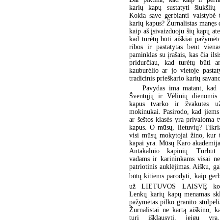
karių kapų sustatyti šiukšlių 
Kokia save gerbianti valstybė 
karių kapus? Žurnalistas manęs 
kaip aš įsivaizduoju šių kapų ate
kad turėtų būti aiškiai pažymėt
ribos ir pastatytas bent viena
paminklas su įrašais, kas čia ils
pridurčiau, kad turėtų būti a
kauburėlio ar jo vietoje pastaty
tradicinis prieškario karių savan
Pavydas ima matant, kad 
Šventųjų ir Vėlinių dienomis
kapus tvarko ir žvakutes u
mokinukai. Pasirodo, kad jiems
ar šeštos klasės yra privaloma t
kapus. O mūsų, lietuvių? Tikri
visi mūsų mokytojai žino, kur 
kapai yra. Mūsų Karo akademija
Antakalnio kapinių. Turbūt
vadams ir karininkams visai ne
patriotinis auklėjimas. Aišku, ga
būtų kitiems parodyti, kaip gerb
už LIETUVOS LAISVĘ kovo
Lenkų karių kapų menamas skl
pažymėtas pilko granito stulpelia
Žurnalistai ne kartą aiškino, k
turi išklausyti, jeigu yra,