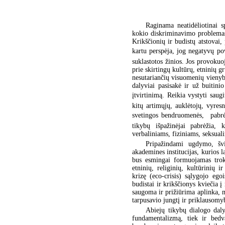
Raginama neatidėliotinai s
kokio diskriminavimo problemas,
Krikščionių ir budistų atstovai,
kartu perspėja, jog negatyvų po
suklastotos žinios. Jos provokuoj
prie skirtingų kultūrų, etninių 
nesutariančių visuomenių vienybę
dalyviai pasisakė ir už buitin
įtvirtinimą. Reikia vystyti saug
kitų artimųjų, auklėtojų, vyres
svetingos bendruomenės,  pabr
tikybų išpažinėjai pabrėžia, 
verbaliniams, fiziniams, seksual
Pripažindami ugdymo, švi
akademines institucijas, kurios 
bus esmingai formuojamas trok
etninių, religinių, kultūrinių
krizę (eco-crisis) sąlygojo ego
budistai ir krikščionys kviečia 
saugoma ir prižiūrima aplinka, m
tarpusavio jungtį ir priklausomy
Abiejų tikybų dialogo dalyv
fundamentalizmą, tiek ir bedva