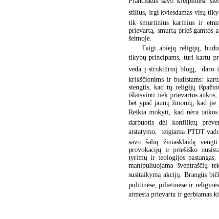
Pranciškus savo kreipimesi šiem
stilius, irgi kviesdamas visų ti
tik smurtinius karinius ir etni
prievartą, smurtą prieš gamtos 
šeimoje.
Taigi abiejų religijų, bud
tikybų principams, turi kartu pr
veda į struktūrinį blogį,  dar
krikščionims ir budistams: kartu 
stengtis, kad tų religijų išpaži
išlaisvinti tiek prievartos aukos
bet ypač jaunų žmonių, kad jie p
Reikia mokyti, kad nėra taikos
darbuotis dėl konfliktų preven
atstatymo,  teigiama PTDT vad
savo šalių žiniasklaidą vengti
provokacijų ir priešiško nusist
tyrimų ir teologijos pastangas,
manipuliuojama šventraščių t
susitaikymą akcijų. Brangūs bič
politinėse, pilietinėse ir religi
atmesta prievarta ir gerbiamas k