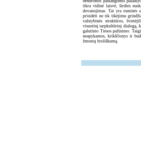
bendromis pastangomis palaikyt
tikra vidinė laisvė, širdies nu
dovanojimas. Tai yra esminės są
prisidėti ne tik tikėjimu grindž
valstybinės struktūros, švietėji
visuotinį tarpkultūrinį dialogą, 
galutinio Tiesos pažinimo. Taigi
neapykantos, krikščionys ir bud
žmonių broliškumą.