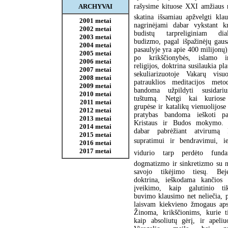
ARCHYVAI
rašysime kituose XXI amžiaus
skatina išsamiau apžvelgti kla
2001 metai
nagrinėjami dabar vykstant kr
2002 metai
budistų tarpreliginiam di
2003 metai
budizmo, pagal išpažinėjų gaus
2004 metai
pasaulyje yra apie 400 milijonų),
2005 metai
po krikščionybės, islamo 
2006 metai
religijos, doktrina susilaukia pl
2007 metai
sekuliarizuotoje Vakarų visu
2008 metai
patrauklios meditacijos meto
2009 metai
bandoma užpildyti susidariu
2010 metai
tuštumą. Netgi kai kuriose 
2011 metai
grupėse ir katalikų vienuolijose
2012 metai
pratybas bandoma ieškoti par
2013 metai
Kristaus ir Budos mokymo. 
2014 metai
dabar pabrėžiant atvirumą 
2015 metai
supratimui ir bendravimui, ie
2016 metai
2017 metai
vidurio tarp perdėto fundam
dogmatizmo ir sinkretizmo su 
savojo tikėjimo tiesų. Be
doktrina, ieškodama kančios 
įveikimo, kaip galutinio ti
buvimo klausimo net neliečia, 
laisvam kiekvieno žmogaus aps
Žinoma, krikščionims, kurie t
kaip absoliutų gėrį, ir apeliu