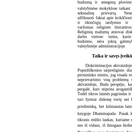
budizmą ir smegenų plovimo
valstybinėse mokyklose taikant 
seksualinę prievartą. Nes
užfiksuoti faktai apie krikščion
ir tikinčiųjų tardymus ir 
varžomas religinės literatūros
Religinių mažumų atstovai dis
darbo vietose: tiems, kurie 
budizmo, nėra jokių galimyb
valstybinėje administracijoje.
Taika ir savęs įveik
Diskriminacijos akivaizdoje
Popiežiškosios tarpreliginio di
pirmininko mintis, jog visada 
neprievartinio visų problemų 
akivaizdoje, Buda perspėjo, ka
pergalė, kuri stiprina arogant
Todėl tikros laimės pagrindas ir
turi žymiai didesnę vertę nei k
priešininkų, bet kilniausias lai
knygoje Dhammapada. Pasak k
tikrasis mūšio laukas, kuriame s
nes iš vidaus, iš žmogaus širdi