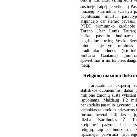
centrą  Lin Džiu (Ling Jion) vi
sostinėje Taipėjuje veikiantį Pas
muziejų. Pasirinktas svarstyti p
paplitusiam smurtui pasaulyj
atspindėjo dar šiemet pavasarį
PTDT pirmininko kardinolo
Torano (Jean Louis Tauran)
laiške pasaulio budistams
pagrindinę metinę Vesako švent
mintis. Joje yra minimas 
pradininko Budos (istorin
Sidharta Gautama) gimimas
apšvietimas ir mirtis prieš daug
metų.
Religinių mažumų diskri
Tarptautiniais ekspertų ve
statistikos duomenimis, dabar 
milijono žmonių žūsta vykstant
išpuoliams. Maždaug 1,2 mili
penktadalis pasaulio gyventojų, n
vienokias ar kitokias prievartos
formas, neretai susijusias su j
tikyba. Kardinolas Ž. To
kreipimesi pažymi, kad nors
religijų, taip pat budizmo ir 
išpažinėjai patvirtina įsiparei