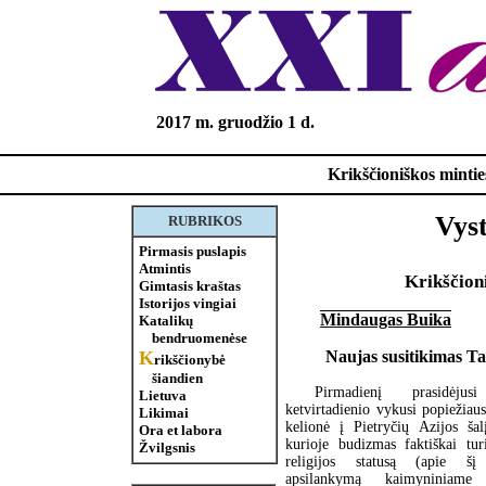
2017 m. gruodžio 1 d.
Krikščioniškos minties
Vyst
RUBRIKOS
Pirmasis puslapis
Atmintis
Krikščioni
Gimtasis kraštas
Istorijos vingiai
Mindaugas Buika
Katalikų
bendruomenėse
K
Naujas susitikimas T
rikščionybė
šiandien
Pirmadienį prasidėj
Lietuva
ketvirtadienio vykusi popiežiau
Likimai
kelionė į Pietryčių Azijos ša
Ora et labora
kurioje budizmas faktiškai tur
Žvilgsnis
religijos statusą (apie šį
apsilankymą kaimyniniame 