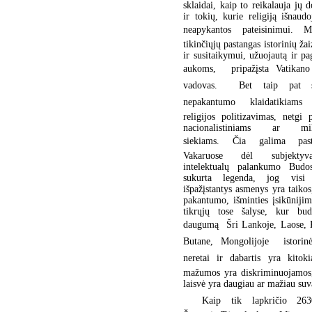
sklaidai, kaip to reikalauja jų d
ir tokių, kurie religiją išnaud
neapykantos pateisinimui. 
tikinčiųjų pastangas istorinių ž
ir susitaikymui, užuojautą ir p
aukoms,  pripažįsta Vatikano 
vadovas.  Bet taip pat s
nepakantumo klaidatikiams 
religijos politizavimas, netgi
nacionalistiniams ar milit
siekiams. Čia galima pas
Vakaruose dėl subjektyv
intelektualų palankumo Bud
sukurta legenda, jog visi
išpažįstantys asmenys yra taikos
pakantumo, išminties įsikūnijim
tikrųjų tose šalyse, kur bud
daugumą  Šri Lankoje, Laose,
Butane, Mongolijoje  istorinė
neretai ir dabartis yra kitoki
mažumos yra diskriminuojamos,
laisvė yra daugiau ar mažiau suv
Kaip tik lapkričio 26