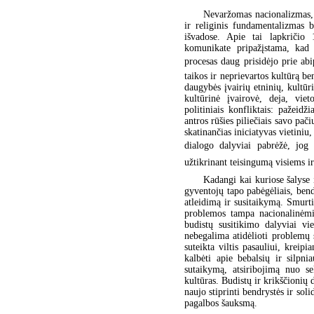
Nevaržomas nacionalizmas, s
ir religinis fundamentalizmas 
išvadose. Apie tai lapkričio 
komunikate pripažįstama, kad 
procesas daug prisidėjo prie abi
taikos ir neprievartos kultūrą b
daugybės įvairių etninių, kultūr
kultūrinė įvairovė, deja, viet
politiniais konfliktais: pažei
antros rūšies piliečiais savo pač
skatinančias iniciatyvas vietiniu
dialogo dalyviai pabrėžė, jog 
užtikrinant teisingumą visiems i
Kadangi kai kuriose šalyse 
gyventojų tapo pabėgėliais, bend
atleidimą ir susitaikymą. Smurtin
problemos tampa nacionalinėmis
budistų susitikimo dalyviai vi
nebegalima atidėlioti problemų s
suteikta viltis pasauliui, kreipi
kalbėti apie bebalsių ir silpn
sutaikymą, atsiribojimą nuo se
kultūras. Budistų ir krikščionių 
naujo stiprinti bendrystės ir sol
pagalbos šauksmą.