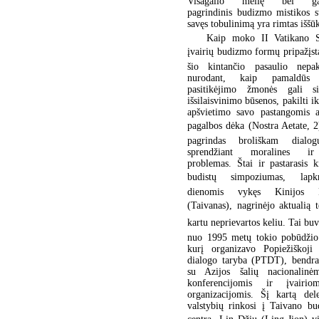
Visagalio meilę bei gail
pagrindinis budizmo mistikos s
savęs tobulinimą yra rimtas iššūk
Kaip moko II Vatikano Su
įvairių budizmo formų pripažįs
šio kintančio pasaulio nepa
nurodant, kaip pamaldūs
pasitikėjimo žmonės gali si
išsilaisvinimo būsenos, pakilti i
apšvietimo savo pastangomis a
pagalbos dėka (Nostra Aetate, 2
pagrindas broliškam dialog
sprendžiant moralines ir 
problemas. Štai ir pastarasis k
budistų simpoziumas, lapk
dienomis vykęs Kinijos Re
(Taivanas), nagrinėjo aktualią t
kartu neprievartos keliu. Tai buv
nuo 1995 metų tokio pobūdžio 
kurį organizavo Popiežiškoji t
dialogo taryba (PTDT), bendr
su Azijos šalių nacionalinė
konferencijomis ir įvairio
organizacijomis. Šį kartą del
valstybių rinkosi į Taivano bu