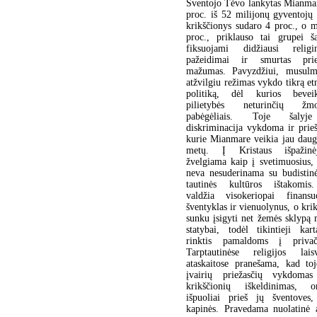
Šventojo Tėvo lankytas Mianmar
proc. iš 52 milijonų gyventojų 
krikščionys sudaro 4 proc., o 
proc., priklauso tai grupei ša
fiksuojami didžiausi religi
pažeidimai ir smurtas prie
mažumas. Pavyzdžiui, musulm
atžvilgiu režimas vykdo tikrą e
politiką, dėl kurios bevei
pilietybės neturinčių ž
pabėgėliais. Toje šalyje
diskriminacija vykdoma ir prieš
kurie Mianmare veikia jau daug
metų. Į Kristaus išpažinė
žvelgiama kaip į svetimuosius,
neva nesuderinama su budistinė
tautinės kultūros ištakomi
valdžia visokeriopai finansu
šventyklas ir vienuolynus, o kri
sunku įsigyti net žemės sklypą
statybai, todėl tikintieji kart
rinktis pamaldoms į priva
Tarptautinėse religijos lai
ataskaitose pranešama, kad toj
įvairių priežasčių vykdomas 
krikščionių iškeldinimas, or
išpuoliai prieš jų šventoves
kapinės. Pravedama nuolatinė a