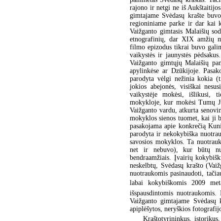
rajono ir netgi ne iš Aukštaitijo
gimtajame Svėdasų krašte buvo 
regioniniame parke ir dar kai 
Vaižganto gimtasis Malaišių sod
etnografinių, dar XIX amžių m
filmo epizodus tikrai buvo gali
vaikystės ir jaunystės pėdsakus
Vaižganto gimtųjų Malaišių pan
apylinkėse ar Dzūkijoje. Pasa
parodyta vėlgi nežinia kokia (t
jokios abejonės, visiškai nesu
vaikystėje mokėsi, išlikusi, t
mokykloje, kur mokėsi Tumų Ju
Vaižganto vardu, atkurta senovin
mokyklos sienos tuomet, kai ji 
pasakojama apie konkrečią Kuni
parodyta ir nekokybiška nuotrauk
savosios mokyklos. Ta nuotrauka 
net ir nebuvo), kur būtų nu
bendraamžiais. Įvairių kokybiškų
neskelbtų, Svėdasų krašto (Vai
nuotraukomis pasinaudoti, tačia
labai kokybiškomis 2009 metai
išspausdintomis nuotraukomis. 
Vaižganto gimtajame Svėdasų kr
apiplėšytos, neryškios fotografij
Kraštotyrininkus, istorikus