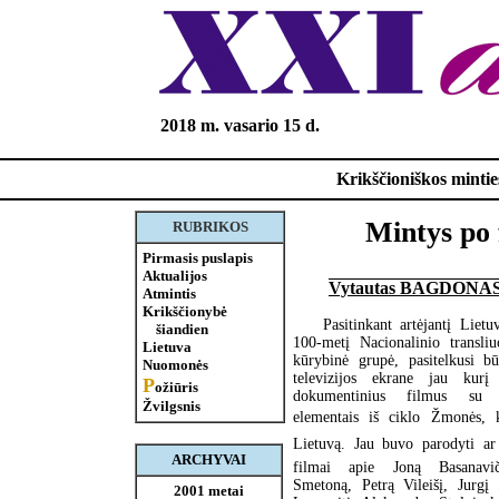
2018 m. vasario 15 d.
Krikščioniškos minties
Mintys po 
RUBRIKOS
Pirmasis puslapis
Aktualijos
Vytautas BAGDONA
Atmintis
Krikščionybė
Pasitinkant artėjantį Lietu
šiandien
100-metį Nacionalinio transli
Lietuva
kūrybinė grupė, pasitelkusi bū
Nuomonės
televizijos ekrane jau kurį
P
ožiūris
dokumentinius filmus su v
Žvilgsnis
elementais iš ciklo Žmonės, 
Lietuvą. Jau buvo parodyti a
ARCHYVAI
filmai apie Joną Basanavi
Smetoną, Petrą Vileišį, Jurgį 
2001 metai