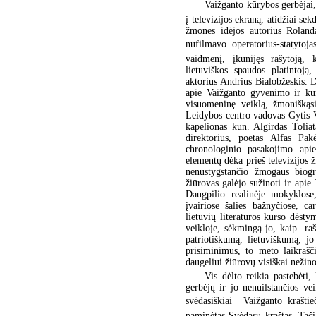
Vaižganto kūrybos gerbėjai, 
į televizijos ekraną, atidžiai s
žmones idėjos autorius Rolanda
nufilmavo operatorius-statyto
vaidmenį, įkūnijęs rašytoją, k
lietuviškos spaudos platintoją
aktorius Andrius Bialobžeskis. 
apie Vaižganto gyvenimo ir kūry
visuomeninę veiklą, žmoniškąsi
Leidybos centro vadovas Gytis Va
kapelionas kun. Algirdas Toli
direktorius, poetas Alfas Pak
chronologinio pasakojimo api
elementų dėka prieš televizijos ž
nenustygstančio žmogaus biogr
žiūrovas galėjo sužinoti ir api
Daugpilio realinėje mokyklose
įvairiose šalies bažnyčiose, c
lietuvių literatūros kurso dėst
veikloje, sėkmingą jo, kaip raš
patriotiškumą, lietuviškumą, j
prisiminimus, to meto laikrašči
daugeliui žiūrovų visiškai nežin
Vis dėlto reikia pastebėti
gerbėjų ir jo nenuilstančios v
svėdasiškiai  Vaižganto krašti
paminėtas Svėdasų kraštas. Tač