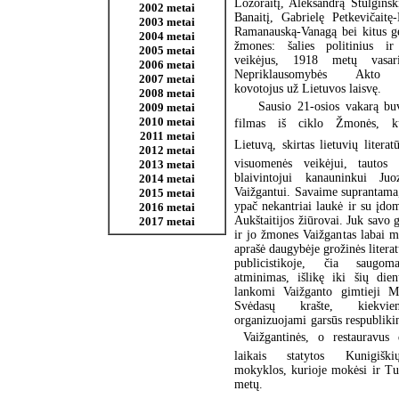
Lozoraitį, Aleksandrą Stulgins
2002 metai
Banaitį, Gabrielę Petkevičaitę
2003 metai
Ramanauską-Vanagą bei kitus g
2004 metai
žmones: šalies politinius ir
2005 metai
veikėjus, 1918 metų vasar
2006 metai
Nepriklausomybės Akto s
2007 metai
kovotojus už Lietuvos laisvę.
2008 metai
Sausio 21-osios vakarą bu
2009 metai
2010 metai
filmas iš ciklo Žmonės, k
2011 metai
Lietuvą, skirtas lietuvių literat
2012 metai
visuomenės veikėjui, tautos 
2013 metai
blaivintojui kanauninkui Ju
2014 metai
Vaižgantui. Savaime suprantama
2015 metai
ypač nekantriai laukė ir su įd
2016 metai
Aukštaitijos žiūrovai. Juk savo g
2017 metai
ir jo žmones Vaižgantas labai m
aprašė daugybėje grožinės literat
publicistikoje, čia saugom
atminimas, išlikę iki šių dien
lankomi Vaižganto gimtieji Mal
Svėdasų krašte, kiekvie
organizuojami garsūs respublikin
 Vaižgantinės, o restauravu
laikais statytos Kunigišk
mokyklos, kurioje mokėsi ir Tum
metų.