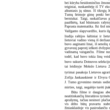
bei kūryba besidominčius žmones 
teiginiai, nuskambėję iš TV ek
aštuntasis jų sūnus. Iš tikrųjų 
Tumų šeimoje gimę penki berni
berniukai. Taigi, suskaičiavus 
paaiškėtų, kad būsimasis rašyt
Paprasta matematika. Iki šiol ni
Vaižganto slapyvardžio, kuris ilg
liudija raštijos šaltiniai ir li
lietuviai vadino vieną iš derlia
buvo auginami linai, iš senolių 
gyvavusį paprotį ieškoti dvilypio
vadinamą vaisgančiu. Filme nusk
todėl, kad buvo tokia linų veisl
buvo sukurta Dotnuvos selekcijo
tai leidinyje Mokslo Lietuva 
tyrimai pasakoja Lietuvos agra
Zofija Jankauskienė ir Elvyra G
J. Tumo gyvenimo metais sodiečia
mirties, taigi, negalėjo turėti įta
Būta filme ir daugiau abe
neatitinkančių literatūros tyrin
aprašymų, tačiau nesinori plačia
vis dėlto būtų pravartu stabt
žiniasklaidoje vis pasirodančiu