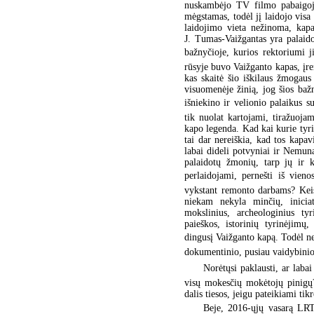
nuskambėjo TV filmo pabaigoje
mėgstamas, todėl jį laidojo visa 
laidojimo vieta nežinoma, kapa
J. Tumas-Vaižgantas yra palai
bažnyčioje, kurios rektoriumi j
rūsyje buvo Vaižganto kapas, įren
kas skaitė šio iškilaus žmogaus 
visuomenėje žinią, jog šios baž
išniekino ir velionio palaikus s
tik nuolat kartojami, tiražuoja
kapo legenda. Kad kai kurie tyr
tai dar nereiškia, kad tos kapavi
labai dideli potvyniai ir Nemun
palaidotų žmonių, tarp jų ir 
perlaidojami, pernešti iš vieno
vykstant remonto darbams? Keis
niekam nekyla minčių, iniciat
mokslinius, archeologinius ty
paieškos, istorinių tyrinėjimų
dingusį Vaižganto kapą. Todėl n
dokumentinio, pusiau vaidybinio
Norėtųsi paklausti, ar labai
visų mokesčių mokėtojų pinigų?
dalis tiesos, jeigu pateikiami tik
Beje, 2016-ųjų vasarą LRT