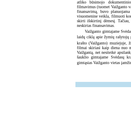
atliko būsimojo dokumentini
filmavimus (tuomet Vaižganto va
finansavimą, buvo planuojama 
visuomenine veikla, filmuoti ko
skirti išskirtinį dėmesį. Tačia
neskirtas finansavimas.
Vaižganto gimtajame Svėdas
laidų ciklą apie žymių rašytojų
krašto (Vaižganto) muziejuje, ž
filmai skiriasi kaip diena nuo 
Vaižgantą, net nesiteikė apsilan
šauklio gimtajame Svėdasų kra
gimtąsias Vaižganto vietas įamžin