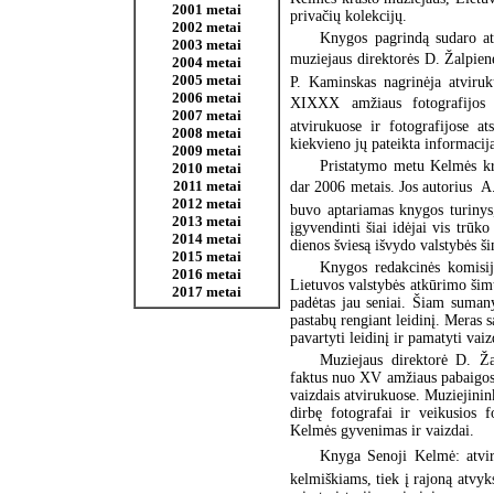
2001 metai
privačių kolekcijų.
2002 metai
Knygos pagrindą sudaro atv
2003 metai
muziejaus direktorės D. Žalpie
2004 metai
2005 metai
P. Kaminskas nagrinėja atviruk
2006 metai
XIXXX amžiaus fotografijos 
2007 metai
atvirukuose ir fotografijose a
2008 metai
kiekvieno jų pateikta informacija
2009 metai
Pristatymo metu Kelmės kr
2010 metai
2011 metai
dar 2006 metais. Jos autorius  
2012 metai
buvo aptariamas knygos turinys
2013 metai
įgyvendinti šiai idėjai vis trūk
2014 metai
dienos šviesą išvydo valstybės š
2015 metai
Knygos redakcinės komisij
2016 metai
Lietuvos valstybės atkūrimo šimt
2017 metai
padėtas jau seniai. Šiam suman
pastabų rengiant leidinį. Meras 
pavartyti leidinį ir pamatyti vai
Muziejaus direktorė D. Žal
faktus nuo XV amžiaus pabaigos 
vaizdais atvirukuose. Muziejinin
dirbę fotografai ir veikusios 
Kelmės gyvenimas ir vaizdai.
Knyga Senoji Kelmė: atviru
kelmiškiams, tiek į rajoną atvy