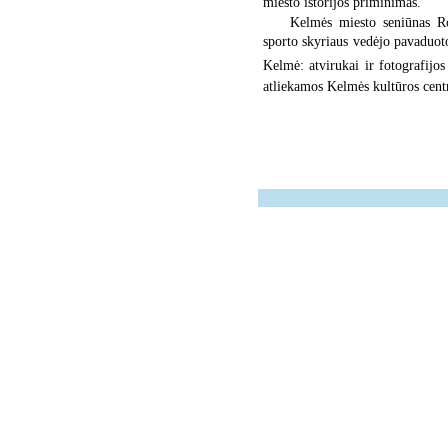
miesto istorijos priminimas.
Kelmės miesto seniūnas Rom
sporto skyriaus vedėjo pavaduot
Kelmė: atvirukai ir fotografijos
atliekamos Kelmės kultūros centr