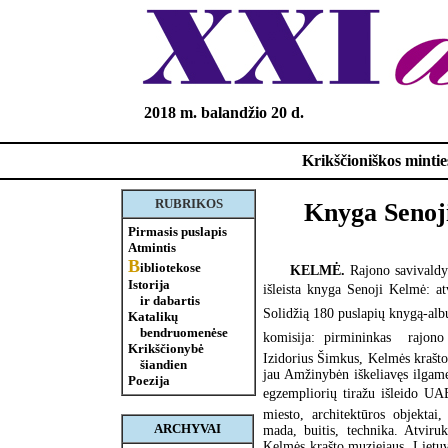
2018 m. balandžio 20 d.
Krikščioniškos minties
RUBRIKOS
Knyga Senoji
Pirmasis puslapis
Atmintis
B
ibliotekose
KELMĖ.
Rajono savivaldy
Istorija
išleista knyga Senoji Kelmė: at
ir dabartis
Solidžią 180 puslapių knygą-albu
Katalikų
bendruomenėse
komisija: pirmininkas  rajon
Krikščionybė
Izidorius Šimkus, Kelmės krašto
šiandien
jau Amžinybėn iškeliavęs ilgame
Poezija
egzempliorių tiražu išleido UAB
miesto, architektūros objektai
ARCHYVAI
mada, buitis, technika. Atviru
Kelmės krašto muziejaus, Lietuv