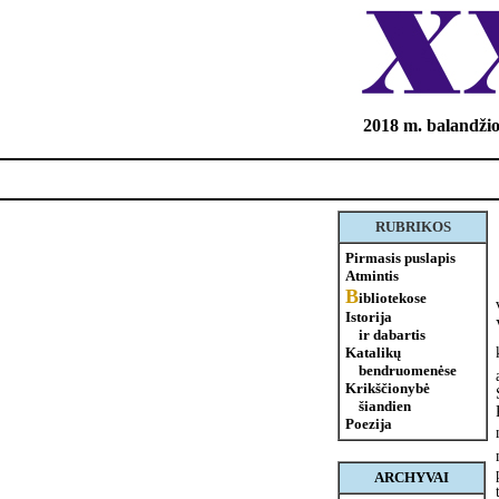
2018 m. balandžio
RUBRIKOS
Pirmasis puslapis
Atmintis
B
ibliotekose
Istorija
ir dabartis
Katalikų
bendruomenėse
Krikščionybė
šiandien
Poezija
ARCHYVAI