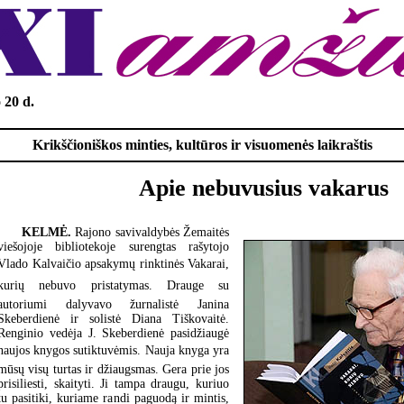
 20 d.
Krikščioniškos minties, kultūros ir visuomenės laikraštis
Apie nebuvusius vakarus
KELMĖ.
Rajono savivaldybės Žemaitės
viešojoje bibliotekoje surengtas rašytojo
Vlado Kalvaičio apsakymų rinktinės Vakarai,
kurių nebuvo pristatymas. Drauge su
autoriumi dalyvavo žurnalistė Janina
Skeberdienė ir solistė Diana Tiškovaitė.
Renginio vedėja J. Skeberdienė pasidžiaugė
naujos knygos sutiktuvėmis. Nauja knyga yra
mūsų visų turtas ir džiaugsmas. Gera prie jos
prisiliesti, skaityti. Ji tampa draugu, kuriuo
tu pasitiki, kuriame randi paguodą ir mintis,