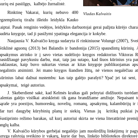
kurių esi pasiilgęs,  kalbėjo žurnalistė.
Rinktinę Vakarai, kurių nebuvo 400
Vladas Kalvaitis
egzempliorių tiražu išleido leidykla Kauko
laiptai. Pasak renginio vedėjos, leidyklos darbuotojai gerai pažįsta kūrėjo charakt
sudėta knygoje, tad ji pasižymi ypatinga elegancija ir kokybe.
Naujausia V. Kalvaičio knyga sudaryta iš rinkiniuose Volungė (2007), Sve
Stiklinė aguonų (2013) bei Balandis ir bandonija (2015) spausdintų kūrinių. 
apsakymus atrinko ir į savo vietas sudėliojo knygos redaktorius Viktoras R
pasidžiaugė pavykusiu darbu, mat, taip jau sutapo, kad šiuos kūrinius yra pam
paklaustas, kaip buvo sukurtas vienas ar kitas knygoje publikuojamas aps
negalintis atsiminti. Jei mano knygos šiandien žūtų, nė vienos negalėčiau at
kūrinius labai dažnai nustembu: kas taip galėjo parašyti? Ypač jei tai seni, 
apsakymai,  teigė autorius.
J. Skeberdienė sakė, kad Kelmės kraštas gali pelnytai didžiuotis turėdam
talentas galėjo visiškai atsiskleisti tik gana brandžiame amžiuje. Nepaisant 
sąraše yra poezijos, humoreskų, novelių, romanų, apsakymų, kalambūrijų ir i
dar turi daugybę kūrybinių planų ir siekių. Vienas jų  kritikų puikiai į
Sustiprinto režimo barakas, už kurį autoriui skirta ne viena literatūrinė premi
anglų kalba.
V. Kalvaičio kūrybos gerbėjai negailėjo jam nuoširdžių linkėjimų ir pag
knyga rašytoją sveikino ir vakarų, kurie dar bus, linkėjo bibliotekos direktor