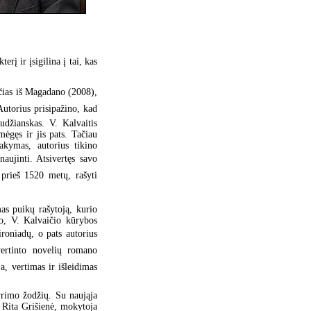
erį ir įsigilina į tai, kas
čias iš Magadano (2008),
Autorius prisipažino, kad
udžianskas. V. Kalvaitis
ėgęs ir jis pats. Tačiau
akymas, autorius tikino
naujinti. Atsivertęs savo
prieš 1520 metų, rašyti
as puikų rašytoją, kurio
to, V. Kalvaičio kūrybos
roniadų, o pats autorius
vertinto novelių romano
ja, vertimas ir išleidimas
yrimo žodžių. Su naująja
ė Rita Grišienė, mokytoja