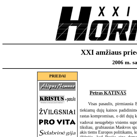
XXI amžiaus prie
2006 m. sa
PRIEDAI
Petras KATINAS
Visas pasaulis, pirmiausia 
tiekiamų dujų kainos padidinim
rastas kompromisas, o dėl dujų ka
vadovai nesugebėjo visiems supra
tiksliau, grubiausias Maskvos sp
akis tiems Europos politikams, ku