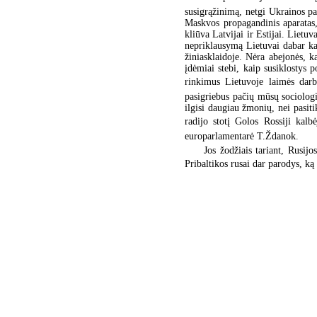
susigrąžinimą, netgi Ukrainos pa
Maskvos propagandinis aparatas, 
kliūva Latvijai ir Estijai. Lietu
nepriklausymą Lietuvai dabar kal
žiniasklaidoje. Nėra abejonės, 
įdėmiai stebi, kaip susiklostys p
rinkimus Lietuvoje laimės darb
pasigriebus pačių mūsų sociologi
ilgisi daugiau žmonių, nei pasit
radijo stotį Golos Rossiji kal
europarlamentarė T.Ždanok.
Jos žodžiais tariant, Rusij
Pribaltikos rusai dar parodys, ką 