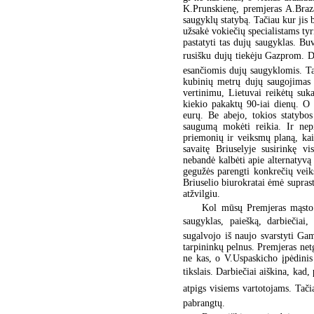
K.Prunskienę, premjeras A.Braz
saugyklų statybą. Tačiau kur jis 
užsakė vokiečių specialistams ty
pastatyti tas dujų saugyklas. Bu
rusišku dujų tiekėju Gazprom. 
esančiomis dujų saugyklomis. Tač
kubinių metrų dujų saugojimas a
vertinimu, Lietuvai reikėtų suk
kiekio pakaktų 90-iai dienų. O 
eurų. Be abejo, tokios statybo
saugumą mokėti reikia. Ir nepi
priemonių ir veiksmų planą, kaip 
savaitę Briuselyje susirinkę vi
nebandė kalbėti apie alternatyvą
gegužės parengti konkrečių veik
Briuselio biurokratai ėmė suprast
atžvilgiu.
Kol mūsų Premjeras mąsto 
saugyklas, paiešką, darbiečiai
sugalvojo iš naujo svarstyti Gam
tarpininkų pelnus. Premjeras netg
ne kas, o V.Uspaskicho įpėdinis
tikslais. Darbiečiai aiškina, k
atpigs visiems vartotojams. Tači
pabrangtų.