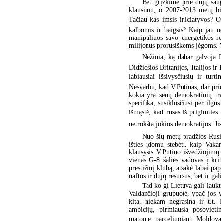
Bet grįžkime prie dujų sa
klausimu, o 2007-2013 metų biu
Tačiau kas imsis iniciatyvos? O g
kalbomis ir baigsis? Kaip jau n
manipuliuos savo energetikos re
milijonus prorusiškoms jėgoms. 
Nežinia, ką dabar galvoja D
Didžiosios Britanijos, Italijos 
labiausiai išsivysčiusių ir tur
Nesvarbu, kad V.Putinas, dar prie
kokia yra senų demokratinių tra
specifika, susiklosčiusi per ilgus
išmąstė, kad rusas iš prigimties t
netrokšta jokios demokratijos. Ji
Nuo šių metų pradžios Rusij
išties įdomu stebėti, kaip Vaka
klausysis V.Putino išvedžiojimų
vienas G-8 šalies vadovas į krit
prestižinį klubą, atsakė labai pap
naftos ir dujų resursus, bet ir ga
Tad ko gi Lietuva gali lauk
Valdančioji grupuotė, ypač jos v
kita, niekam negrasina ir t.t.
ambicijų, pirmiausia posovieti
matome parceliuojant Moldovą,