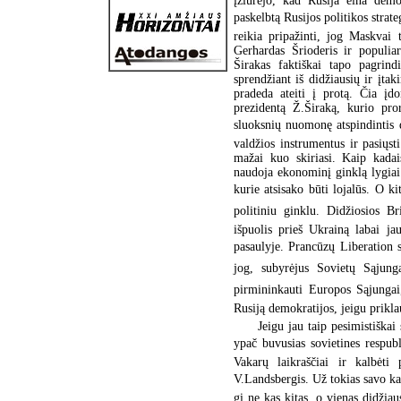
įžiūrėjo, kad Rusija eina demo
paskelbtą Rusijos politikos strate
reikia pripažinti, jog Maskvai 
Gerhardas Šrioderis ir populia
Širakas faktiškai tapo pagrind
sprendžiant iš didžiausių ir įta
pradeda ateiti į protą. Čia įdo
prezidentą Ž.Širaką, kurio pror
sluoksnių nuomonę atspindintis 
valdžios instrumentus ir pasiųst
mažai kuo skiriasi. Kaip kadai
naudoja ekonominį ginklą lygiai 
kurie atsisako būti lojalūs. O k
politiniu ginklu. Didžiosios Bri
išpuolis prieš Ukrainą labai j
pasaulyje. Prancūzų Liberation
jog, subyrėjus Sovietų Sąjungai
pirmininkauti Europos Sąjungai,
Rusiją demokratijos, jeigu prikla
Jeigu jau taip pesimistiška
ypač buvusias sovietines respub
Vakarų laikraščiai ir kalbėti
V.Landsbergis. Už tokias savo kal
gi ne kas kitas, o vienas didžiau