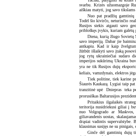
Tačiau, palyginti su kitais 
svarbu. Krizės užuomazgoje Rusi
aiškiau matyti, jog savo tikslams 
Nuo pat pradžių gamtinių 
Todėl šio kivirčo, neturinčio rea
Rusijos siekis atgauti savo ge
pribloškęs įvykis, kuriam galėtų
Diena, kurią žlugo Sovietų 
savo imperiją. Dabar jie baimina
antkapiu. Kad ir kaip žvelgtum
žūtbūt išlaikyti savo įtaką posov
jog rytų ukrainiečiai sudaro d
imperijos sukūrimą Ukraina buvo
yra ne tik Rusijos dujų eksporto 
keliais, vamzdynais, elektros jėg
Tiek politine, tiek karine 
Šiaurės Kaukazą. Lygiai taip pat
tranzitinė upė  Dniepras  teka
prorusiškas Baltarusijos prezide
Pritaikius ilgalaikės strat
teritorija nusidriekusi giliai į 
nuo Volgogrado ar Maskvos, Uk
giliavandenis uostas, skalaujama
drąsiai vadintis supervalstybe. 
klausimas susijęs ne su pinigais, 
Ginče dėl gamtinių dujų ti