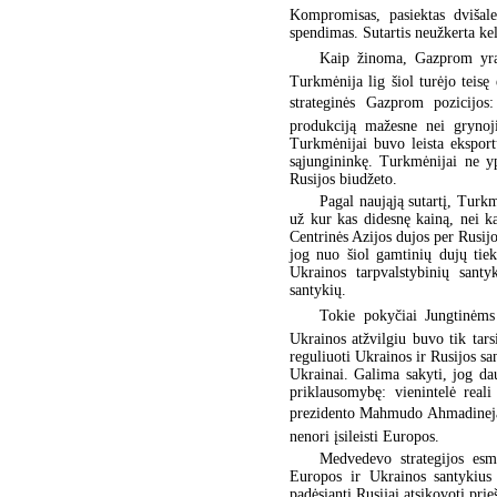
Kompromisas, pasiektas dvišale
spendimas. Sutartis neužkerta kel
Kaip žinoma, Gazprom yra
Turkmėnija lig šiol turėjo teisę
strateginės Gazprom pozicijo
produkciją mažesne nei grynoj
Turkmėnijai buvo leista eksportuo
sąjungininkę. Turkmėnijai ne 
Rusijos biudžeto.
Pagal naująją sutartį, Turk
už kur kas didesnę kainą, nei k
Centrinės Azijos dujos per Rusijos
jog nuo šiol gamtinių dujų tie
Ukrainos tarpvalstybinių sant
santykių.
Tokie pokyčiai Jungtinėms 
Ukrainos atžvilgiu buvo tik tars
reguliuoti Ukrainos ir Rusijos san
Ukrainai. Galima sakyti, jog da
priklausomybę: vienintelė real
prezidento Mahmudo Ahmadinejado į
nenori įsileisti Europos.
Medvedevo strategijos esm
Europos ir Ukrainos santykius
padėsianti Rusijai atsikovoti prie