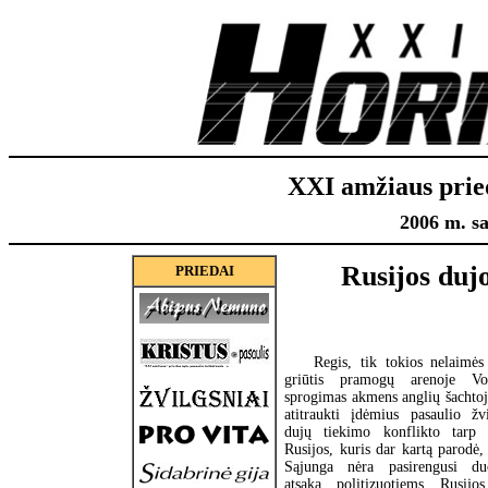
XXI amžiaus prie
2006 m. sa
Rusijos dujo
PRIEDAI
Regis, tik tokios nelaimės
griūtis pramogų arenoje Vok
sprogimas akmens anglių šachtoj
atitraukti įdėmius pasaulio žv
dujų tiekimo konflikto tarp 
Rusijos, kuris dar kartą parodė
Sąjunga nėra pasirengusi du
atsaką politizuotiems Rusijo