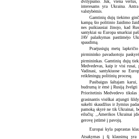
dvilypumo. Juk, viena vertus,
interesams yra Ukraina. Antra
valstybėmis.
Gamtinių dujų tiekimo ginč
kampą šio politinio žaidimo žaid
nes puikiausiai žinojo, kad Rus
santykiai su Europa smarkiai pašl
JAV palaikymas pastūmėjo Ukra
spaudimą.
Praėjusiųjų metų lapkriči
pirmininko pavaduotoju paskyrė
pirmininkas. Gamtinių dujų tieki
Medvedevas, kaip ir visi rusai, 
Vadinasi, santykiuose su Europ
reikšmingų politinių procesų.
Pasibaigus šaltajam karui
budrumą ir ėmė į Rusiją žvelgti 
Prioritetinis Medvedevo tikslas
grasinantis visiškai atjungti ši
sukelti skaudžius ir žymius padar
pamoką skyrė ne tik Ukrainai, be
eilučių: ,,Amerikos Ukrainai į
gerovę įstūmė į pavojų.
Europai kyla paprastas kla
Atsakymas į šį klausimą yra da