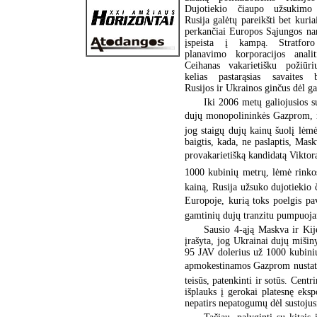
Dujotiekio čiaupo užsukimo
Rusija galėtų pareikšti bet kuria
perkančiai Europos Sąjungos nare
įspeista į kampą. Stratforo 
planavimo korporacijos analit
Ceihanas vakarietišku požiūri
kelias pastarąsias savaites be
Rusijos ir Ukrainos ginčus dėl g
Iki 2006 metų galiojusios s
dujų monopolininkės Gazprom,
jog staigų dujų kainų šuolį lėm
baigtis, kada, ne paslaptis, Mas
provakarietišką kandidatą Viktor
1000 kubinių metrų, lėmė rinko
kainą, Rusija užsuko dujotiekio
Europoje, kurią toks poelgis pa
gamtinių dujų tranzitu pumpuojam
Sausio 4-ąją Maskva ir Kije
įrašyta, jog Ukrainai dujų mišin
95 JAV dolerius už 1000 kubinių
apmokestinamos Gazprom nustatyt
teisūs, patenkinti ir sotūs. Cent
išplauks į gerokai platesnę eks
nepatirs nepatogumų dėl sustojus