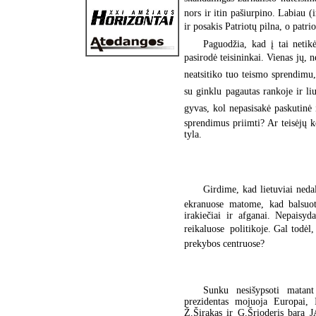
nors ir itin pašiurpino. Labiau (
ir posakis Patriotų pilna, o patrio
Paguodžia, kad į tai netikėt
pasirodė teisininkai. Vienas jų, n
neatsitiko tuo teismo sprendimu, 
su ginklu pagautas rankoje ir li
gyvas, kol nepasisakė paskutinė 
sprendimus priimti? Ar teisėjų k
tyla.
Girdime, kad lietuviai nedal
ekranuose matome, kad balsuoti
irakiečiai ir afganai. Nepais
reikaluose  politikoje. Gal todėl
prekybos centruose?
Sunku nesišypsoti matant
prezidentas mojuoja Europai, 
Ž.Širakas ir G.Šrioderis bara 