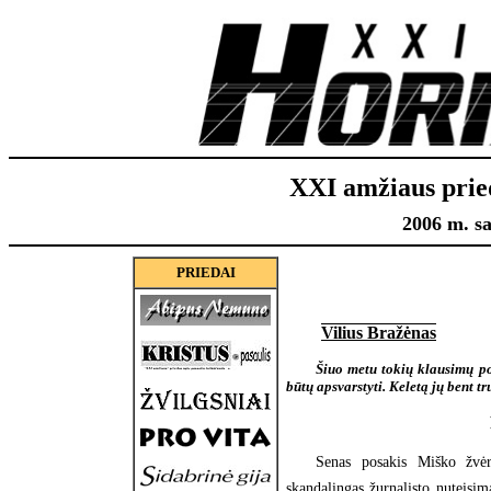
XXI amžiaus prie
2006 m. sa
PRIEDAI
Vilius Bražėnas
Šiuo metu tokių klausimų pol
būtų apsvarstyti. Keletą jų bent t
Senas posakis Miško žvėr
skandalingas žurnalisto nuteisim