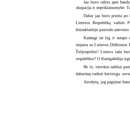
Jau buvo rašyta apie bandy
okupacija ir nepriklausomybė. T
Dabar jau buvo prieita po k
Lietuvos Respubliką vadinti P
žiniasklaidoje pasirodo antrosios p
Kadangi tai lyg ir sutapo s
siejama su Lietuvos Didžiosios Ku
Žečpospolita? Lietuva tada bu
respublikos? O Kunigaikštija irgi
Be to, istorikas taikliai pas
dabartinę vadinti ketvirtąja: so
Atrodytų, jog pagrįstai šian