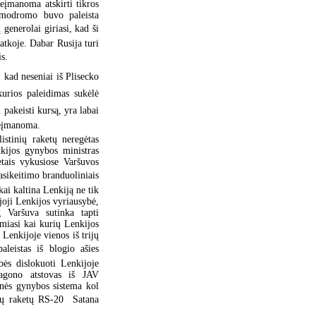
eįmanoma atskirti tikros
osmodromo buvo paleista
 generolai giriasi, kad ši
atkoje. Dabar Rusija turi
is.
, kad neseniai iš Plisecko
kurios paleidimas sukėlė
 pakeisti kursą, yra labai
neįmanoma.
istinių raketų neregėtas
nkijos gynybos ministras
tais vykusiose Varšuvos
sikeitimo branduoliniais
ai kaltina Lenkiją ne tik
ujoji Lenkijos vyriausybė,
 Varšuva sutinka tapti
miasi kai kurių Lenkijos
Lenkijoje vienos iš trijų
eistas iš blogio ašies
bės dislokuoti Lenkijoje
tagono atstovas iš JAV
inės gynybos sistema kol
 raketų RS-20  Satana