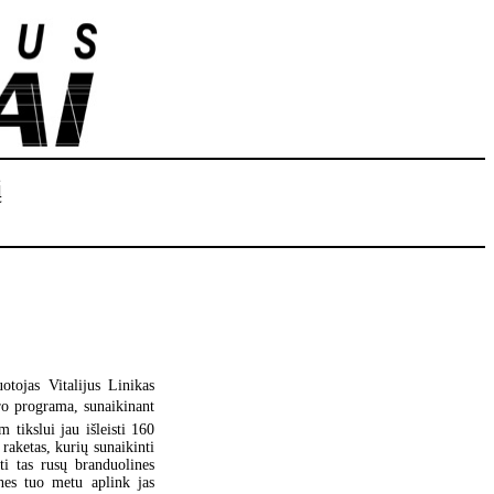
į
otojas Vitalijus Linikas
o programa, sunaikinant
m tikslui jau išleisti 160
 raketas, kurių sunaikinti
i tas rusų branduolines
 nes tuo metu aplink jas