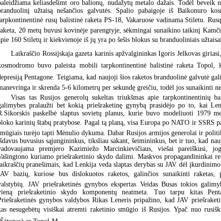
paleidžiama keliasdešimt oro balionų, nudažytų metalo dažais. Todėl beveik n
branduolinį užtaisą nešančios galvutės. Spalio pabaigoje iš Baikonuro k
tarpkontinentinė rusų balistinė raketa PS-18, Vakaruose vadinama Stiletu. Rusų
raketa, 20 metų buvusi kovinėje parengtyje, sėkmingai sunaikino taikinį Kamči
apie 160 Stiletų ir kiekvienoje iš jų yra po šešis blokus su branduoliniais užtaisa
Laikraščio Rossijskaja gazeta karinis apžvalgininkas Igoris Jelkovas giriasi
kosmodromo buvo paleista mobili tarpkontinentinė balistinė raketa Topol, 
depresiją Pentagone. Teigiama, kad naujoji šios raketos branduolinė galvutė gali
manevringa ir skrenda 5-6 kilometrų per sekundę greičiu, todėl jos sunaikinti 
Visas tas Rusijos generolų sukeltas triukšmas apie tarpkontinentinių bal
galimybes pralaužti bet kokią priešraketinę gynybą prasidėjo po to, kai Le
R.Sikorskis paskelbė slaptus sovietų planus, kurie buvo modeliuoti 1979 me
bloko karinių štabų pratybose. Pagal tą planą, visa Europa po NATO ir SSRS pa
smūgiais turėjo tapti Mėnulio dykuma. Dabar Rusijos armijos generolai ir politik
išdavus buvusius sąjungininkus, tiksliau sakant, šeimininkus, bet ir tuo, kad na
vadovaujama premjero Kazimiežo Marcinkievičiaus, viešai pareiškusi, jog
Vašingtono kuriamo priešraketinio skydo dalimi. Maskvos propagandininkai re
laikraščių pranešimais, kad Lenkija veda slaptas derybas su JAV dėl įkurdinimo 
JAV bazių, kuriose bus dislokuotos raketos, galinčios sunaikinti raketas, pal
valstybių. JAV priešraketinės gynybos ekspertas Veidas Busas tokios galimy
vieną priešraketinio skydo komponentų neatmeta. Tuo tarpu kitas Pen
Priešraketinės gynybos valdybos Rikas Leneris pripažino, kad JAV priešraket
kas nesugebėtų visiškai atremti raketinio smūgio iš Rusijos. Ypač nuo rusiškų