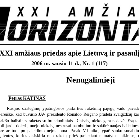
XXI amžiaus priedas apie Lietuvą ir pasaul
2006 m. sausio 11 d., Nr. 1 (117)
Nenugalimieji
Petras KATINAS
Rusijos strateginių ypatingosios paskirties raketinių pajėgų vado pavadu
pareiškė, kad buvusio JAV prezidento Ronaldo Reigano pradėta žvaigždžių kar
priešo balistines raketas su branduoliniais užtaisais, nieko gera nedavė. Esą ta
milijardų dolerių nuėjo niekais, nes rusai patobulino ir sukūrė naujas balistines
ore ar tuoj po paleidimo neįmanoma. Pasak V.Liniko, ypač sunku sunaikint
galvutes, kurios atsiskiria nuo raketų prieš pasiekiant numatytus taikinius,