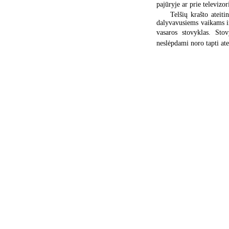
pajūryje ar prie televizo
Telšių krašto ateit
dalyvavusiems vaikams ir 
vasaros stovyklas. Stov
neslėpdami noro tapti ate