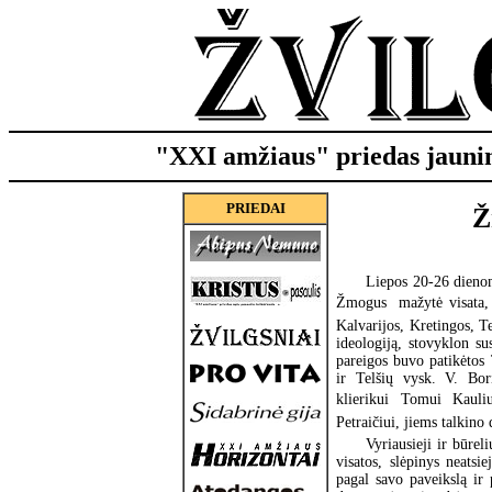
"XXI amžiaus" priedas jauni
PRIEDAI

Liepos 20-26 dienomi
Žmogus  mažytė visata
Kalvarijos, Kretingos, T
ideologiją, stovyklon sus
pareigos buvo patikėtos
ir Telšių vysk. V. Bor
klierikui Tomui Kauli
Petraičiui, jiems talkino 
Vyriausieji ir būre
visatos, slėpinys neats
pagal savo paveikslą ir