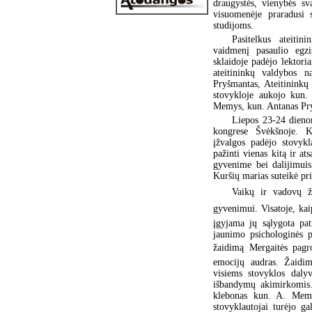
draugystės, vienybės sv
visuomenėje praradusi 
studijoms.
Pasitelkus ateitin
vaidmenį pasaulio egzi
sklaidoje padėjo lektori
ateitininkų valdybos 
Pryšmantas, Ateitininkų 
stovykloje aukojo kun. 
Memys, kun. Antanas Pr
Liepos 23-24 dienom
kongrese Švėkšnoje. Ka
įžvalgos padėjo stovykl
pažinti vienas kitą ir at
gyvenime bei dalijimuis
Kuršių marias suteikė pr
Vaikų ir vadovų žo
gyvenimui. Visatoje, kai
įgyjama jų sąlygota pat
jaunimo psichologinės p
žaidimą Mergaitės pagr
emocijų audras. Žaidim
visiems stovyklos daly
išbandymų akimirkomis. 
klebonas kun. A. Memy
stovyklautojai turėjo g