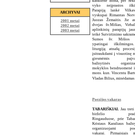
karalienė Bona, per Sek
vyko neįprastos iški
Parapiją lankė Vilkav
ARCHYVAI
vyskupai Rimantas Norvi
Juozas Žemaitis. Jie a
2001 metai
dvejas šv.Mišias, Virbal
2002 metai
aplinkinių parapijų jau
2003 metai
teikė Sutvirtinimo sakram
Sumos šv. Mišios 
ypatingai iškilmingo
liturgiją atnašų procesi
įsitraukdami į visuotinę 
giesmėmis paįvai
bažnytinės organizac
mokyklos bendruomenė ir 
mons. kun. Vincentu Bartu
Vladas Bilius, minėdamas 
Poezijos vakaras
TABARIŠKIAI.
Jau treti
birželio pradž
Ringauduose, prie Tabar
Kristaus Karaliaus bažny
organizuojami poez
vakarai. Pirmaisiais m