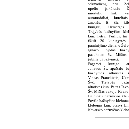
sekmadienį, prie Žel
upelio įsikūrusio Ž
miestelio link važ
automobiliai, būreliai
žmonės. Iš čia kilu
kunigui, Ukmergės 
Trejybės bažnyčios kle
kun. Petrui Purliui, tai
iškili 20 kunigystės
paminėjimo diena, o Želv
Ignaco Lojolos bažny
paaukotos šv. Mišios
jubiliejui pažymėti.
Pagerbti kunigo at
Jonavos Šv. apaštalo J
bažnyčios altaristas 
Vincas Pranckietis, Ukm
Švč. Trejybės bažny
altaristas kun. Petras Tavor
Šv. Mišias aukojo Kauno 
Balninkų bažnyčios kleb
Povilo bažnyčios klebonas
klebonas kun. Stasys Li
Kavarsko bažnyčios klebo