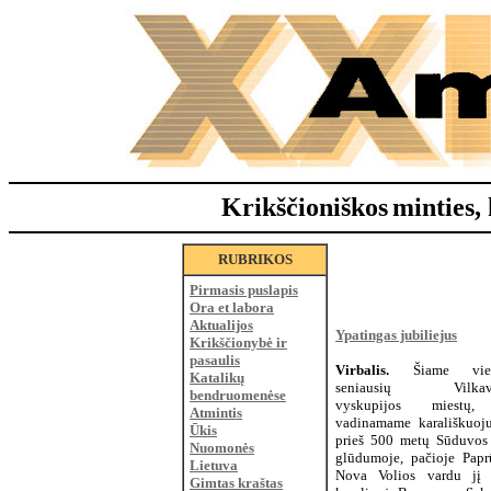
Krikščioniškos
minties, 
RUBRIKOS
Pirmasis puslapis
Ora et labora
Aktualijos
Ypatingas jubiliejus
Krikščionybė ir
pasaulis
Virbalis.
Šiame vie
Katalikų
seniausių Vilkavi
bendruomenėse
vyskupijos miestų,
Atmintis
vadinamame karališkuoju
Ūkis
prieš 500 metų Sūduvos 
Nuomonės
glūdumoje, pačioje Paprū
Lietuva
Nova Volios vardu jį 
Gimtas kraštas