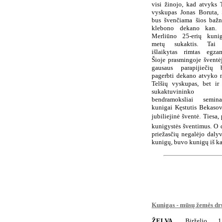
visi žinojo, kad atvyks 
vyskupas Jonas Boruta, S
bus švenčiama šios bažn
klebono dekano kan. 
Merliūno 25-erių kunig
metų sukaktis. Tai 
išlaikytas rimtas egzam
Šioje prasmingoje šventė
gausaus parapijiečių b
pagerbti dekano atvyko n
Telšių vyskupas, bet ir
sukaktuvininko
bendramoksliai seminar
kunigai Kęstutis Bekasova
jubiliejinė šventė. Tiesa
kunigystės šventimus. O d
priežasčių negalėjo dalyv
kunigų, buvo kunigų iš 
Kunigas - mūsų žemės dr
ŽELVA.
Birželio 15-