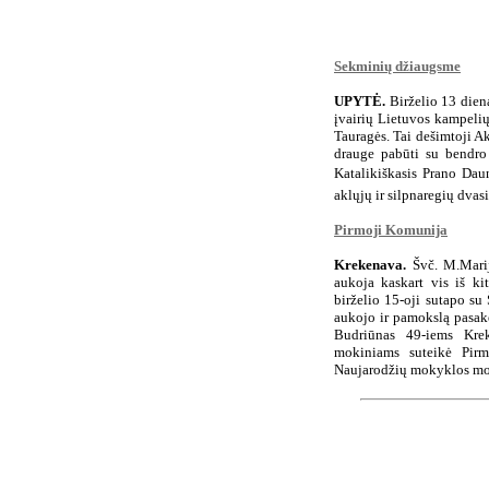
Sekminių džiaugsme
UPYTĖ.
Birželio 13 dien
įvairių Lietuvos kampelių
Tauragės. Tai dešimtoji Ak
drauge pabūti su bendro
Katalikiškasis Prano Dauni
aklųjų ir silpnaregių dvasi
Pirmoji Komunija
Krekenava.
Švč. M.Marij
aukoja kaskart vis iš k
birželio 15-oji sutapo su
aukojo ir pamokslą pasak
Budriūnas 49-iems Krek
mokiniams suteikė Pirm
Naujarodžių mokyklos mo