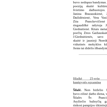
buvo nedrąsus bandymas.
poeziją skaitė kultūr
švietimo darbuotojos
Janina Brazauskienė, J
Dailidėnienė, Vera Vasil
Zita Pranckevičien
ringaudiškė rašytoja J
Giedraitienė. Kitais meta
poečių Zitos Gaižauskait
J.Giedraitienės, savo 
skaitė ir jaunieji Norei
vidurinės mokyklos kūr
Jiems tai didelis išbandym
Išlaikė 25-erių 
kunigystės egzaminą
Šilalė.
Nors birželio 1
buvo eilinė darbo diena, v
Šilalės Šv. Pranciš
Asyžiečio bažnyčią ga
rinkosi parapijos tikintiej