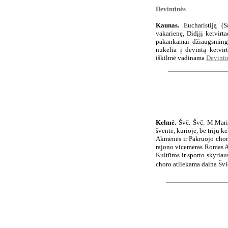
Devintinės
Kaunas.
Eucharistiją (S
vakarienę, Didįjį ketvir
pakankamai džiaugsminga
nukelia į devintą ketvir
iškilmė vadinama
Devinti
Kelmė.
Švč. Švč. M.Mari
šventė, kurioje, be trijų
Akmenės ir Pakruojo chora
rajono vicemeras Romas At
Kultūros ir sporto skyria
choro atliekama daina Švie