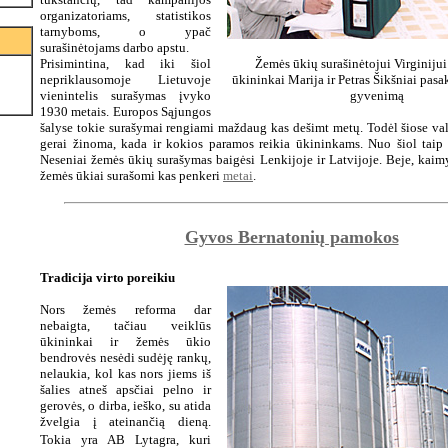
organizatoriams, statistikos
tarnyboms, o ypač
surašinėtojams darbo apstu.
Prisimintina, kad iki šiol
Žemės ūkių surašinėtojui Virginiju
nepriklausomoje Lietuvoje
ūkininkai Marija ir Petras Šikšniai pasa
vienintelis surašymas įvyko
gyvenimą
1930 metais. Europos Sąjungos
šalyse tokie surašymai rengiami maždaug kas dešimt metų. Todėl šiose va
gerai žinoma, kada ir kokios paramos reikia ūkininkams. Nuo šiol taip 
Neseniai žemės ūkių surašymas baigėsi Lenkijoje ir Latvijoje. Beje, kaim
žemės ūkiai surašomi kas penkeri
metai
.
Gyvos Bernatonių pamokos
Tradicija virto poreikiu
Nors žemės reforma dar
nebaigta, tačiau veiklūs
ūkininkai ir žemės ūkio
bendrovės nesėdi sudėję rankų,
nelaukia, kol kas nors jiems iš
šalies atneš apsčiai pelno ir
gerovės, o dirba, ieško, su atida
žvelgia į ateinančią dieną.
Tokia yra AB Lytagra, kuri