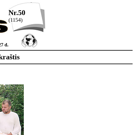
Nr.50
(1154)
27 d.
kraštis