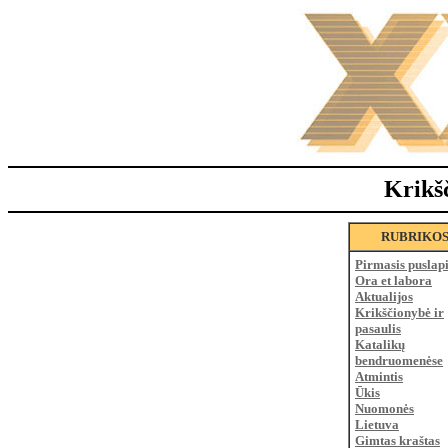
Krikš
RUBRIKO
Pirmasis puslap
Ora et labora
Aktualijos
Krikščionybė ir
pasaulis
Katalikų
bendruomenėse
Atmintis
Ūkis
Nuomonės
Lietuva
Gimtas kraštas