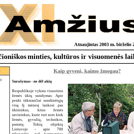
Atnaujintas 2003 m. birželio 
čioniškos
minties, kultūros ir visuomenės lai
Kaip gyveni, kaimo žmogau?
S
is
Surašymas - ne dėl akių
Respublikoje vyksta visuotinis
žemės ūkių surašymas. Apie
penki tūkstančiai surašinėtųjų
visą šį mėnesį lankosi pas
ūkininkus, kitus žemės
savininkus, kurie turi nors kiek
žemės, gyvulių, technikos,
pastatų. Tokių objektų
Lietuvoje - apie 700
tūkstančių, tad kampanijos