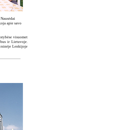
i Nausėdai
koja apie savo
lstybėse visuomet
bus ir Lietuvoje.
yninėje Lenkijoje