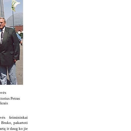
ovės
torius Petras
krais
ovės šeimininkai
 Bruko, pakartoti
rtą ir daug ko jie