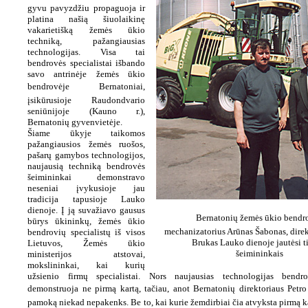
gyvu pavyzdžiu propaguoja ir
platina našią šiuolaikinę
vakarietišką žemės ūkio
techniką, pažangiausias
technologijas. Visa tai
bendrovės specialistai išbando
savo antrinėje žemės ūkio
bendrovėje Bernatoniai,
įsikūrusioje Raudondvario
seniūnijoje (Kauno r.),
Bernatonių gyvenvietėje.
Šiame ūkyje taikomos
pažangiausios žemės ruošos,
pašarų gamybos technologijos,
naujausią techniką bendrovės
šeimininkai demonstravo
neseniai įvykusioje jau
tradicija tapusioje Lauko
dienoje. Į ją suvažiavo gausus
Bernatonių žemės ūkio bendr
būrys ūkininkų, žemės ūkio
mechanizatorius Arūnas Šabonas, direk
bendrovių specialistų iš visos
Brukas Lauko dienoje jautėsi ti
Lietuvos, Žemės ūkio
šeimininkais
ministerijos atstovai,
mokslininkai, kai kurių
užsienio firmų specialistai. Nors naujausias technologijas bendr
demonstruoja ne pirmą kartą, tačiau, anot Bernatonių direktoriaus Petro
pamoką niekad nepakenks. Be to, kai kurie žemdirbiai čia atvyksta pirmą ka