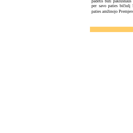
padėtis būti paklusnaus
per savo paties bičiul
paties amžinojo Premjer