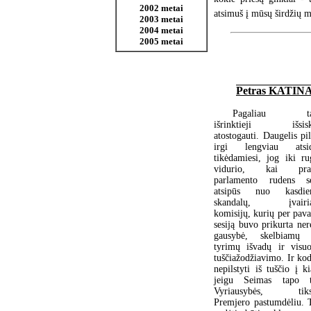
2002 metai
atsimuš į mūsų širdžių m
2003 metai
2004 metai
2005 metai
Petras KATIN
Pagaliau tau
išrinktieji išsiski
atostogauti. Daugelis pil
irgi lengviau atsid
tikėdamiesi, jog iki ru
vidurio, kai pras
parlamento rudens se
atsipūs nuo kasdien
skandalų, įvairia
komisijų, kurių per pava
sesiją buvo prikurta ner
gausybė, skelbiamų 
tyrimų išvadų ir visuo
tuščiažodžiavimo. Ir kod
nepilstyti iš tuščio į ki
jeigu Seimas tapo ti
Vyriausybės, tiksl
Premjero pastumdėliu. 