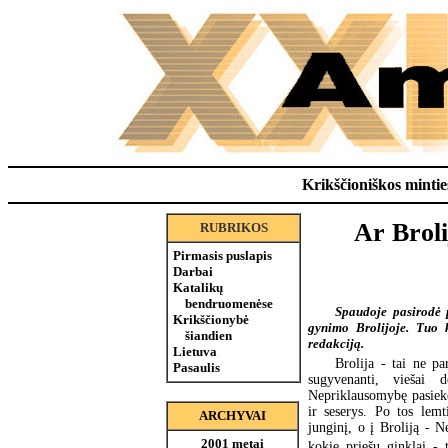
Krikščioniškos minties
Ar Broli
RUBRIKOS
Pirmasis puslapis
Darbai
Katalikų
bendruomenėse
Spaudoje pasirodė 
Krikščionybė
gynimo Brolijoje. Tuo 
šiandien
redakciją.
Lietuva
Brolija - tai ne par
Pasaulis
sugyvenanti, viešai d
Nepriklausomybę pasiek
ir seserys. Po tos lem
ARCHYVAI
junginį, o į Broliją - 
2001 metai
kokie priešų ginklai - t