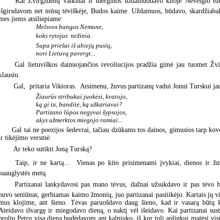
 Kai Žvirgždėnų vaikinai ir merginos uždainuodavo kitoje Neveiglo eže
išgirsdavom net mūsų tėviškėje, Budos kaime. Uždainuos, būdavo, skardžiabal
mes jiems atsiliepiame:
Melsvos bangos Nemune,
koks rytojus  nežinia.
Supa priešai iš abiejų pusių,
nori Lietuvą pavergt...
 Gal lietuviškos dainuojančios revoliucijos pradžia gimė jau tuomet Žvi
klausiu.
 Gal,  pritaria Viktoras.  Atsimenu, žuvus partizanų vadui Jonui Turskui 
Žiaurūs stribukai juokėsi, kvatojo,
ką gi tu, bandite, ką užkariavai?
Partizano lūpos negyvai šypsojos,
akys užmerktos miegojo ramiai...
Gal tai ne poezijos šedevrai, tačiau dzūkams tos dainos, gimusios tarp kovo
ir tikėjimo versmė.
 Ar teko sutikti Joną Turską?
 Taip, ir ne kartą...  Vienas po kito prisimenami įvykiai, dienos ir ž
paauglystės metų.
 Partizanai lankydavosi pas mano tėvus, dažnai užsukdavo ir pas tėvo b
buvo seniūnas, gerbiamas kaimo žmonių, juo partizanai pasitikėjo. Kartais jų 
mus klojime, ant šieno. Tėvas paruošdavo daug šieno, kad ir vasarą būtų k
Ateidavo išvargę ir miegodavo dieną, o naktį vėl išeidavo. Kai partizanai sus
broliu Petru visą dieną budėdavom ant kalniuko, iš kur toli aplinkui matėsi vis