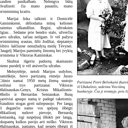
kasdien pasikalbam. Nelengva būtų
išvažiuoti: čia mano pasaulis, mano
prisiminimų kraitis.
Marijai šoka talkinti ir Domicėlė
Kaminskienė, dėliodama mūsų kelionei
paimtus užkandžius. Regisi, užtruksim
ilgiau... Sėdame prie bendro stalo, užverčiu
savo užrašus, tačiau neilgam. Ir vėl pažyra
prisiminimų srautas, šilti žodžiai, slepiantys
Sibiro šalčiuose nenužudytą meilę Tėvynei.
Daugelį Marijos paminėtų žmonių bei įvykių
prisimena ir Viktoras Kaminskas.
Skubiai išgeriu paduotą skaniausio
pieno puodelį ir vėl atsiverčiu užrašus.
Melnytėlėje, netoli Marijos sodybos,
pamiškėje, buvo partizanų rėmėjo Juozo
Ciūnio namai. 1950 metų žiemą sustojo
Partizanė Petrė Beliokaitė (kairė
poilsiui trys partizanai: Viktoras
iš Užukalnio, sužeista Vieciūnų
Malinauskas-Genys, Krisius Mikailionis-
bunkeryje. Čia ji tremtyje, prie 
Miežis ir Bernardas Seniauskas. Rusų
kareiviai apsupo namą ir padegė raketomis.
Šiaudinis stogas greit suliepsnojo. Per langą
iš degančio namo vos spėjusį išbėgti
Mikailionį nušovė pievoje, Bernardą
Seniauską, irgi suspėjusį iššokti per langą,
okupantų kulkos pavijo arti miško. Viktoras
Malinauskas, pamatęs, kad nespės išbėgti iš