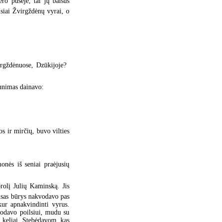
ro pusėje, tai jų balsus
siai Žvirgždėnų vyrai, o
rgždėnuose, Dzūkijoje? 
jaunimas dainavo:
s ir mirčių, buvo vilties
monės iš seniai praėjusių
rolį Julių Kaminską. Jis
visas būrys nakvodavo pas
ur apnakvindinti vyrus.
todavo poilsiui, mudu su
i keliai. Stebėdavom, kas