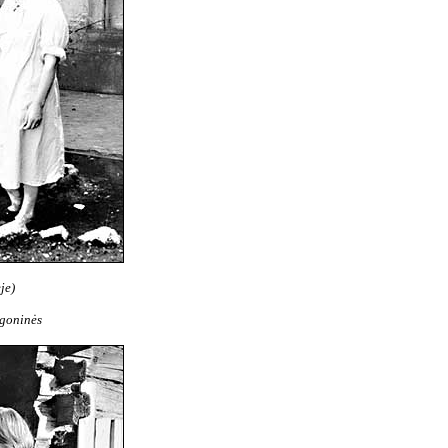
je)
ligoninės