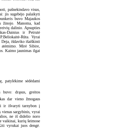
uoti, pašnekindavo visus,
i: jis sugebėjo palaikyti
 bunkeris buvo Majaukos
as žinojo. Manoma, kad
reivių dalinio. Apsupties
kas-Dainius ir Petrutė
P.Beliokaitė-Rūta. Vyrai
 Deja, išdaviko išaiškinti
s atėmimo. Mirė Sibire,
os. Kaimo jaunimas ilgai
lę, patylėkime sėdėdami
 buvo: drąsus, greitos
nskas dar vieno žmogaus
 ir išvaryti tarnybon į
 vienas sargybinis, vyrai
lios, ne iš didelio noro
ie vaikinai, kurių šeimose
iti vyrukai juos dengė.