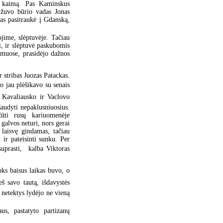
s kaimą. Pas Kaminskus
 žuvo būrio vadas Jonas
as pasitraukė į Gdanską,
jime, slėptuvėje. Tačiau
ui, ir slėptuvė paskubomis
imuose, prasidėjo dažnos
 stribas Juozas Patackas.
o jau plėšikavo su senais
o Kavaliausko ir Vaclovo
audyti nepaklusniuosius.
žūti rusų kariuomenėje
 galvos neturi, nors gerai
laisvę gindamas, tačiau
 ir pateisinti sunku. Per
prasti,  kalba Viktoras
oks baisus laikas buvo, o
š savo tautą, išdavystės
 netektys lydėjo ne vieną
us, pastatyto partizanų