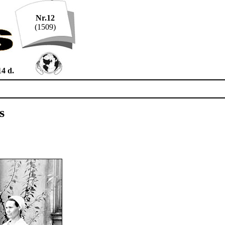
Nr.12
(1509)
14 d.
s