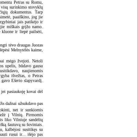
momentu Petras su Romu,
š visų surinkimo stovyklų
nčiųjų dokumentus. Tarp
imetė, paaiškino, jog jie
rgybiniai jais patikėjo ir
s jie miškais grįžo namo.
kluone ir liepė pailsėti,
rengti tėvo draugas Juozas
lėpėsi Melnytėlės kaime,
ai mėgo žvejoti. Netoli
os upelis, būdavo gausu
usitikdavo, naujienomis
gyba išvežtas, o Petras
r gavo Ešerio slapyvardį.
 jei pasiaukoję kovai dėl
 Jis dažnai užsukdavo pas
kinti, net ir sunkiomis
vežė į Vilnių. Pirmomis
is liko Vilniuje sandėlių
šką šautuvą su šoviniais.
, kalbėjosi susitikęs su
uti rusui ir... išėjo pas