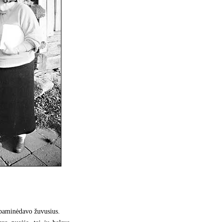
a paminėdavo žuvusius.