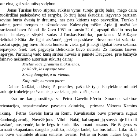
kur eina, gal suks mūsų sodybon.
Jonas Turskas buvo stiprus, aukštas vyras, turėjo gražų balsą, mėgo dain
nuoširdžiai padėkodavo už sargybą. Jo žūtį labai skaudžiai išgyveno partizana
kovinę būrio dvasią ir drausmę, nes pats kitiems tapo pavyzdžiu. Tursko
kaime, gerai įrengtas ir užmaskuotas Kalesnykų miške. Apie jį mažai k
partizanai buvo išduoti. Jie žuvo 1951 m. sausio 22 d., apsupti didelio rusų ka
metu bunkeryje slėpėsi vadas J.Turskas-Kudirka, partizanas M.Adžgaus
Beliokaitė-Rūta. Jie ilgai atsišaudė, gyvi nepasidavė. Buvo sunkiai sužeista 
paskui spėjo, jog buvo išduota bunkerio vieta, gal ji netgi ilgokai buvo sekama.
nepavyko. Šiek tiek pagydyta Beliokaitė buvo nuteista 25 metams laisvė
lageryje. Partizanų vado kūną stribai nuvežė ir pametė Dauguose, prie bažnyči
dainavo nežinomo autoriaus sukurtą dainą:
Mielas vade, pramerki blakstienas,
pažiūrėk, kas apsupę tave...
Stribų daugybė, o tu  vienas,
Kaip rožė, numesta purve.
Dainos žodžiai, atklydę iš praeities, pašaukė tylą. Patylėkime minutė
jaukioje trobelėje po šventais paveikslais, prie vaišių stalo...
 Esu ne kartą susitikęs su Petru Gaveliu-Ešeriu. Smarkus vaikinas
orientacijos, nepasimesdavo pavojaus akimirką,  primena Viktoras Kami
likimą.  Petras Gavelis kartu su Romu Kavaliausku buvo prievarta sugauti
Raudonąją armiją. Nuvežė juos į Vilnių. Naktį, kai sugautųjų stovykloje liko tik
pasitarė, nusprendė, kurie bėgs ir kurie liks tarnauti rusams. Ne iš geros va
tarnauti okupantams daugelis pasiliko, nebėgo, laukė, kas bus toliau. Liko tik t
jie buvo vienintelė atrama seniems tėvams. Petras su Romu nutarė bėgti. K