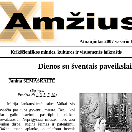
Atnaujintas 2007 vasario 
Krikščioniškos minties, kultūros ir visuomenės laikraštis
Dienos su šventais paveikslai
Janina SEMAŠKAITĖ
(Tęsinys.
Pradžia Nr.
1
,
3
,
5
,
7
,
10
)
Marija Jankauskienė sakė: Vaikai vis
kviečia pas juos gyventi, mieste. Bet... kol
dar galiu savimi pasirūpinti, niekur
nevažiuosiu. Neprigyčiau mieste, nors abu
vaikai dirba, augina šeimas ir patenkinti.
Dažnai mane aplanko, o telefonu beveik