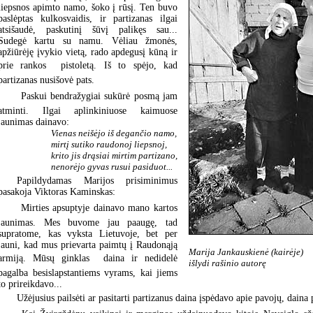
liepsnos apimto namo, šoko į rūsį. Ten buvo
paslėptas kulkosvaidis, ir partizanas ilgai
atsišaudė, paskutinį šūvį palikęs sau...
Sudegė kartu su namu. Vėliau žmonės,
apžiūrėję įvykio vietą, rado apdegusį kūną ir
prie rankos  pistoletą. Iš to spėjo, kad
partizanas nusišovė pats.
 Paskui bendražygiai sukūrė posmą jam
atminti. Ilgai aplinkiniuose kaimuose
jaunimas dainavo:
Vienas neišėjo iš degančio namo,
mirtį sutiko raudonoj liepsnoj,
krito jis drąsiai mirtim partizano,
nenorėjo gyvas rusui pasiduot...
Papildydamas Marijos prisiminimus
pasakoja Viktoras Kaminskas:
 Mirties apsuptyje dainavo mano kartos
jaunimas. Mes buvome jau paaugę, tad
supratome, kas vyksta Lietuvoje, bet per
jauni, kad mus prievarta paimtų į Raudonąją
Marija Jankauskienė (kairėje)
armiją. Mūsų ginklas  daina ir nedidelė
išlydi rašinio autorę
pagalba besislapstantiems vyrams, kai jiems
to prireikdavo...
Užėjusius pailsėti ar pasitarti partizanus daina įspėdavo apie pavojų, dain