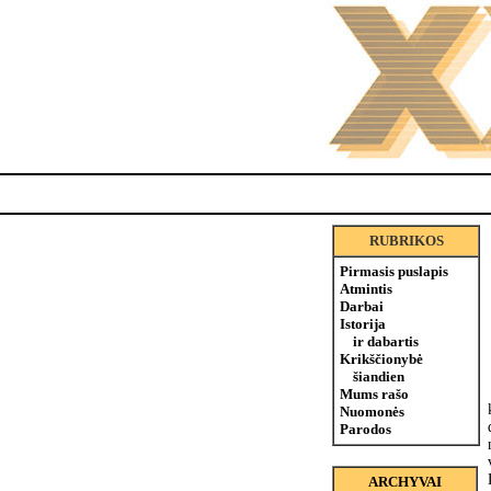
RUBRIKOS
Pirmasis puslapis
Atmintis
Darbai
Istorija
ir dabartis
Krikščionybė
šiandien
Mums rašo
Nuomonės
Parodos
ARCHYVAI