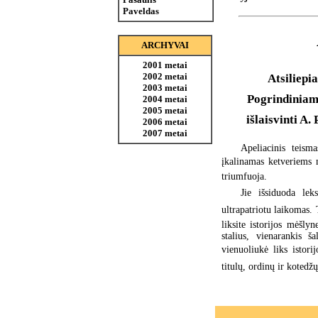
Paveldas
ARCHYVAI
2001 metai
2002 metai
Atsiliepia
2003 metai
Pogrindiniam
2004 metai
2005 metai
išlaisvinti A.
2006 metai
2007 metai
Apeliacinis teism
įkalinamas ketveriems m
triumfuoja.
Jie išsiduoda lek
ultrapatriotu laikomas.
liksite istorijos mėšlyn
stalius, vienarankis š
vienuoliukė liks istori
titulų, ordinų ir kotedžų 