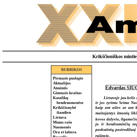
Krikščioniškos minties
RUBRIKOS
Pirmasis puslapis
Aktualijos
Edvardas ŠI
Atmintis
Gimtasis kraštas
Lietuvoje jau kelis
Katalikų
ir jos tyrimu Seimo Na
bendruomenėse
kaip ant ašies ar ant k
Krikščionybė
šiandien
maitojantys žmonių liki
Lietuva
kovos dalyvio, ilgamečio 
Mums rašo
jo ir bendraminčių nep
Nuomonės
paskutinių, pasirodžiusį
Ora et labora
rašinyje
.
Pasaulis