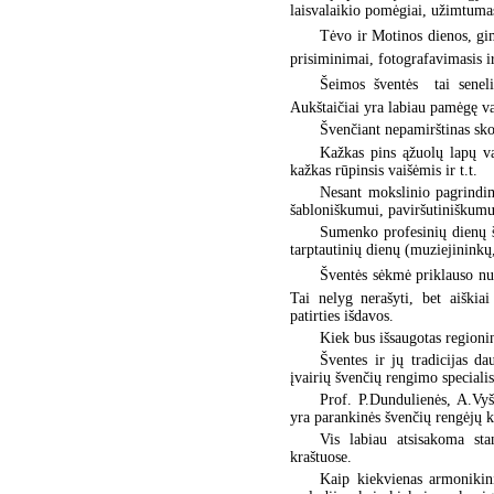
laisvalaikio pomėgiai, užimtumas
Tėvo ir Motinos dienos, gim
prisiminimai, fotografavimasis i
Šeimos šventės  tai senel
Aukštaičiai yra labiau pamėgę v
Švenčiant nepamirštinas skon
Kažkas pins ąžuolų lapų vai
kažkas rūpinsis vaišėmis ir t.t.
Nesant mokslinio pagrindim
šabloniškumui, paviršutiniškumu
Sumenko profesinių dienų š
tarptautinių dienų (muziejininkų,
Šventės sėkmė priklauso nu
Tai nelyg nerašyti, bet aiškiai
patirties išdavos.
Kiek bus išsaugotas regionin
Šventes ir jų tradicijas da
įvairių švenčių rengimo specialis
Prof. P.Dundulienės, A.Vyš
yra parankinės švenčių rengėjų 
Vis labiau atsisakoma sta
kraštuose.
Kaip kiekvienas armonikini