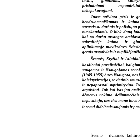
tėvais, giminėmis, kaimyn
prisiminimai nepamiršt
nebepakartojami.
Juose sušvinta gėris ir gr
bendruomeniškumas ir kaimo
savastis su darbais ir poilsiu, su 
nuoskaudomis. O kiek daug būt
kai po darbų atvangos ateidavo
sakralinėje kaimo ir gi
aplinkumoje nutviksdavo šviesi
gerais atspalviais ir nupilkėjančia
Šventės, Kryžiai ir Atlai
kasdieniai paveikslėliai, kai gi
saugomos ir išsaugojamos senoli
(1945-1955) buvo išsaugota, nes 
kolektyvizacijos, sovietinio smur
ir nepaprastai suprimityvino. To
atgaivinti. Juk kai kas jau atsi
dėmenys nekinta dešimtmečiais 
nepasakojo, nes visa mano buvo reg
ir semti didelėmis saujomis ir pasi
Šventė  dvasinės kultūr