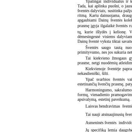
Ypatingai individualus ir 
Tada, kai aplinka puošni, o jau
šventės dalyviais, susitinka pažį
ritmą. Kartu dainuojama, draug
apgaubiami Dainų šventės kolek
prasmę įgyja ilgalaikė šventės ru
tų, kurie išlydės į kelionę. V
dėmesingesnė visiems dalyviam
Dainų šventė vyksta tiktai savaitę
Šventės saugo tautą nuo 
primityvumo, nes jos sukuria net
Tai kiekvieno žmogaus gyv
prasme, netgi nuodėmių atleidimo
Kiekvienoje šventėje papras
nekasdieniški, šilti.
Ypač svarbios šventės vai
estetinančią švenčių prasmę, paty
Harmoningumo, sakralumo ir
formų, vienadienio pramogavimo,
apsivalymą, estetinį paveikumą.
Laisvas bendravimas  šventė
Tai nauji atsinaujinusių šve
Asmeninės šventės  individ
Jų specifiką lemia daugybė