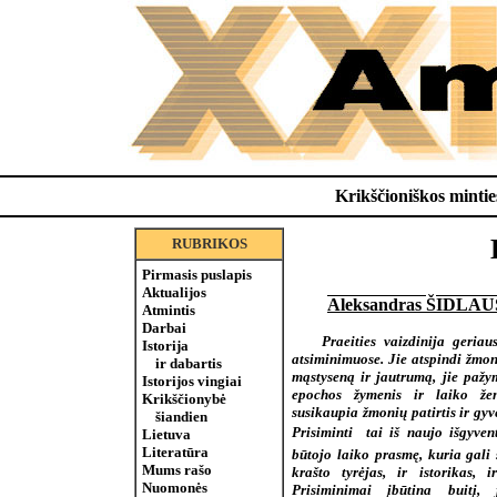
Krikščioniškos minties
RUBRIKOS
Pirmasis puslapis
Aktualijos
Aleksandras ŠIDLA
Atmintis
Darbai
Praeities vaizdinija geriaus
Istorija
atsiminimuose. Jie atspindi žmo
ir dabartis
mąstyseną ir jautrumą, jie pažy
Istorijos vingiai
epochos žymenis ir laiko žen
Krikščionybė
susikaupia žmonių patirtis ir gy
šiandien
Prisiminti  tai iš naujo išgyven
Lietuva
Literatūra
būtojo laiko prasmę, kuria gali 
Mums rašo
krašto tyrėjas, ir istorikas, i
Nuomonės
Prisiminimai įbūtina buitį, 