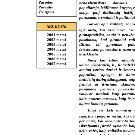
Parodos
nekasdieniškais dalykais. P
Pasaulis
populiarėja, leidžiamos knygos, r
Žvilgsnis
matyt, patį didžiausią indėl
partizanai, tremtiniai ir politiniai
Galvoti apie vaikystę  tai vė
ARCHYVAI
tąjį metą, kai visa buvo art
pirmapradiška, nauja ir netikėti
2001 metai
pasakoma, kad pirminiai vaik
2002 metai
išlieka iki gyvenimo pab
2003 metai
šviesiausias paveikslas ir asmen
2004 metai
atsiskleistis.
2005 metai
2006 metai
Daug kas išliko atminty
2007 metai
kaime (Giedraičių k., Radviliškio
atmintį įstrigo darbai ir šventės
papročiai, apeigos ir daino
nedidelių darbų džiaugsmai, taip
fiziniai ar dvasiniai skausm
pasąmonę įvairiais paveiksla
vaikystė suspindi kaip pasauli
kaip asmens tapsmas, kaip šeim
kaimo žmonių gerumas.
Taigi šie keli atminčių e
sugrįžtis į pokario metus, kai d
per daug, kai ideologizuota ti
iškraipomis įsirašė sąmonėn kai
kelio vėžės, kaip vaikiško buvim