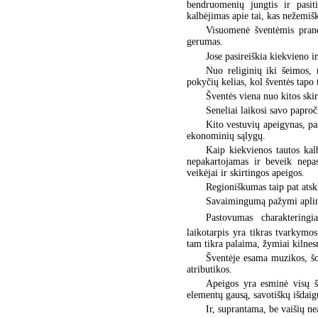
bendruomenių jungtis ir pasiti
kalbėjimas apie tai, kas nežemišk
Visuomenė šventėmis prane
gerumas.
Jose pasireiškia kiekvieno 
Nuo religinių iki šeimos, 
pokyčių kelias, kol šventės tapo 
Šventės viena nuo kitos skir
Seneliai laikosi savo paproč
Kito vestuvių apeigynas, pas
ekonominių sąlygų.
Kaip kiekvienos tautos kalb
nepakartojamas ir beveik nepas
veikėjai ir skirtingos apeigos.
Regioniškumas taip pat atsk
Savaimingumą pažymi aplin
Pastovumas  charakteringi
laikotarpis yra tikras tvarkymo
tam tikra palaima, žymiai kilnes
Šventėje esama muzikos, šoki
atributikos.
Apeigos yra esminė visų šv
elementų gausą, savotiškų išdai
Ir, suprantama, be vaišių n