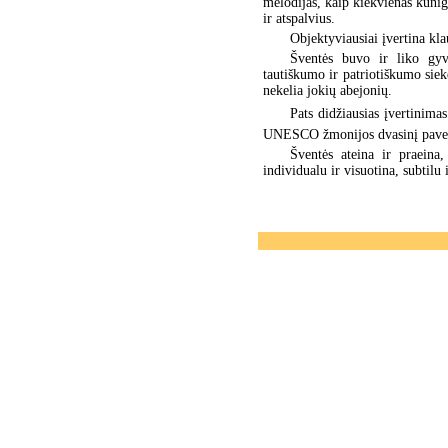
melodijas, kaip kiekvienas kuniga
ir atspalvius.
Objektyviausiai įvertina kla
Šventės buvo ir liko gyv
tautiškumo ir patriotiškumo siek
nekelia jokių abejonių.
Pats didžiausias įvertinimas
UNESCO žmonijos dvasinį pave
Šventės ateina ir praeina
individualu ir visuotina, subtilu 