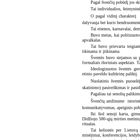
Pagal švenčių pobūdį jos ski
Tai individualios, šeimyninė
O pagal vidinį charakterį 
dalyvauja bet kuris bendruomenė
Tai eisenos, karnavalai, dem
Buvo metas, kai politizuoto
apvalkalas.
Tai buvo prievarta teigiam
tikinama ir įtikinama.
Šventės buvo siejamos su pa
formaliais išoriniais aspektais. T
Ideologizuotos šventės ger
etinio paveldo kultūrinę paliktį.
Nuolatinis šventės puoselė
skatinimo) pasireiškimas ir pasi
Pagaliau tai senolių paliki
Švenčių amžinume  istorin
komunikatyvumas, apeiginis pobū
Iki šiol senoji karta, gi
Didžiojo 500-ųjų mirties metini
ritualas.
Tai kelionės per Lietuvą 
minėjimai, konferencijos, leidyb