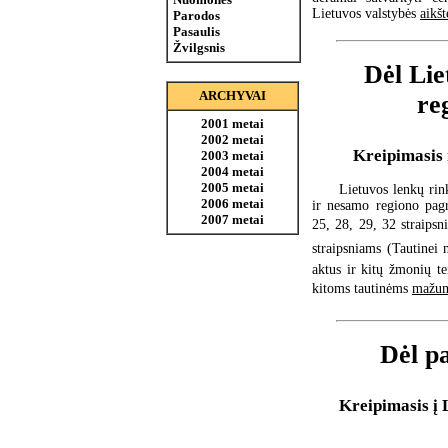
Lietuvos valstybės
aikšt
Parodos
Pasaulis
Žvilgsnis
Dėl Lie
ARCHYVAI
re
2001 metai
2002 metai
Kreipimasis 
2003 metai
2004 metai
2005 metai
Lietuvos lenkų rin
2006 metai
ir nesamo regiono pagr
2007 metai
25, 28, 29, 32 straips
straipsniams (Tautinei
aktus ir kitų žmonių te
kitoms tautinėms
mažum
Dėl pa
Kreipimasis į 