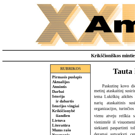
Krikščioniškos minties
RUBRIKOS
Tauta
Pirmasis puslapis
Aktualijos
Paskutinę kovo di
Atmintis
metinį ataskaitinį susi
Darbai
Istorija
tema Lukiškių aikštės 
ir dabartis
narių ataskaitinis su
Istorijos vingiai
organizacijos, turinčio
Krikščionybė
šiandien
vienu atveju reiškia s
Lietuva
vienintelė iš visuomeni
Literatūra
siekianti paspartinti t
Mums rašo
deramai sutvarkyti cen
Nuomonės