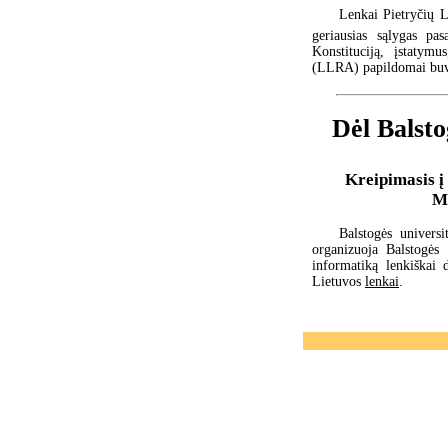
Lenkai Pietryčių L
geriausias sąlygas pa
Konstituciją, įstatymu
(LLRA) papildomai buv
Dėl Balstog
Kreipimasis į
Mi
Balstogės univers
organizuoja Balstogės 
informatiką lenkiškai 
Lietuvos
lenkai
.