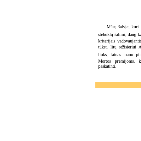
Mūsų šalyje, kuri 
stebuklų šalimi, daug k
kriterijais vadovaujan
tūkst. litų režisieriui
liuks, fainas mano pim
Mortos premijoms, ku
paskatinti
.