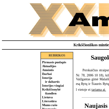
Krikščioniškos minties
RUBRIKOS
Saugok
Pirmasis puslapis
Aktualijos
Atmintis
Perskaičius straips
Darbai
Nr. 78, 2006 10 18), kil
Istorija
Vaižgantas gimė Malaiši
ir dabartis
esą Rytų ir Šiaurės Rytų 
Istorijos vingiai
Krikščionybė
l vietoje ei
tariama ai.
šiandien
Lietuva
Literatūra
Naujasis
Mums rašo
Nuomonės