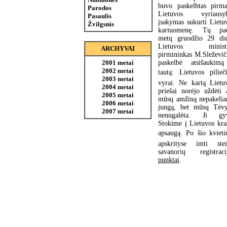
buvo paskelbtas pirma
Parodos
Lietuvos vyriausyb
Pasaulis
įsakymas sukurti Lietu
Žvilgsnis
kariuomenę. Tų pač
metų gruodžio 29 di
Lietuvos ministr
ARCHYVAI
pirmininkas M.Sleževič
paskelbė atsišaukim
2001 metai
2002 metai
tautą: Lietuvos pilieči
2003 metai
vyrai. Ne kartą Lietu
2004 metai
priešai norėjo uždėti 
2005 metai
mūsų amžiną nepakeli
2006 metai
jungą, bet mūsų Tėv
2007 metai
nenugalėta. Ji gyv
Stokime į Lietuvos kra
apsaugą. Po šio kviet
apskrityse imti stei
savanorių registraci
punktai
.