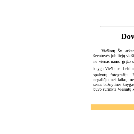
Dov
Viešintų Šv. ark
šventovės jubiliejų vieš
ne vienas namo grįžo su
knyga Viešintos. Leidi
spalvotų fotografijų
negailėjo nei laiko, n
senas bažnytines knygas
buvo surinkta Viešintų 