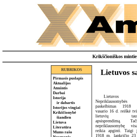
Krikščioniškos minties
RUBRIKOS
Lietuvos s
Pirmasis puslapis
Aktualijos
Atmintis
Darbai
Lietuvos
Istorija
Nepriklausomybės
ir dabartis
paskelbimas 1918 
Istorijos vingiai
vasario 16 d. reiškė tvi
Krikščionybė
lietuvių taut
šiandien
apsisprendimą. Tač
Lietuva
nepriklausomybę vis
Literatūra
reikia apginti. Taigi 
Mums rašo
1918 m. lapkričio 23
Nuomonės