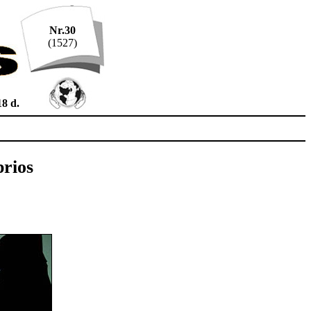
Nr.30
(1527)
18 d.
prios