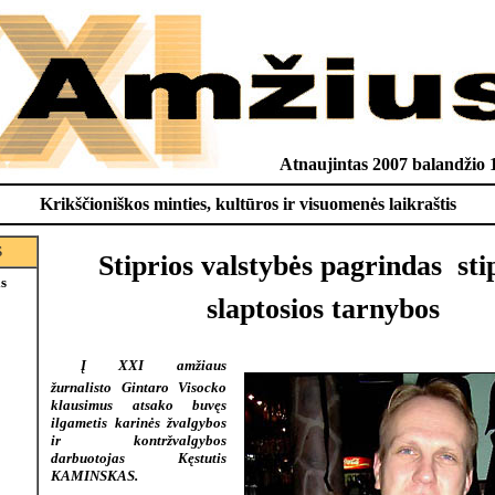
Atnaujintas 2007 balandžio 
Krikščioniškos minties, kultūros ir visuomenės laikraštis
S
Stiprios valstybės pagrindas  sti
is
slaptosios tarnybos
Į XXI amžiaus
žurnalisto Gintaro Visocko
klausimus atsako buvęs
ilgametis karinės žvalgybos
ir kontržvalgybos
darbuotojas Kęstutis
KAMINSKAS.