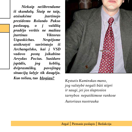
Niekaip neišbrendame
iš skandalų. Šiaip ne taip,
atsisakėme įtartinojo
prezidento Rolando Pakso
paslaugų, o į valdžią
pradėjo veržtis ne mažiau
įtartinas Viktoras
Uspaskichas. Nespėjome
atsikratyti suvirintojo iš
Archangelsko, kai į VSD
vadovo postą įsikabino
Arvydas Pocius. Susidaro
įspūdis, jog keblių,
dviprasmiškų, pavojingų
situacijų šalyje tik daugėja.
Kuo toliau, tuo 
blogiau?
Kęstutis Kaminskas mano,
jog valstybė negali būti stipri
ir saugi, jei jos slaptosios
tarnybos  nepatikimose rankose
Autoriaus nuotrauka
|
|
Atgal
Pirmasis puslapis
Redakcija