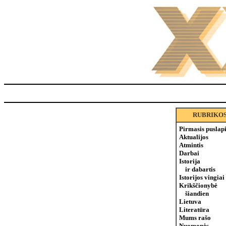
RUBRIKO
Pirmasis puslap
Aktualijos
Atmintis
Darbai
Istorija
ir dabartis
Istorijos vingiai
Krikščionybė
šiandien
Lietuva
Literatūra
Mums rašo
Nuomonės