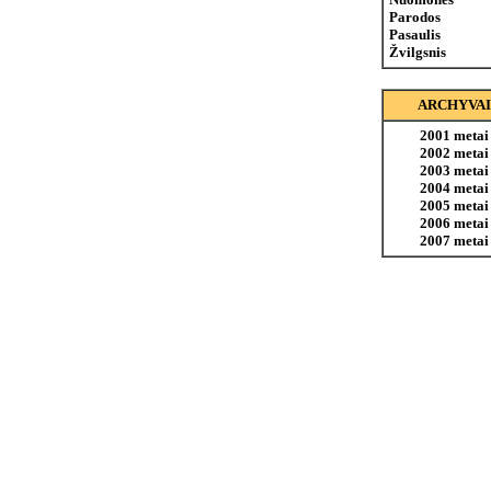
Parodos
Pasaulis
Žvilgsnis
ARCHYVAI
2001 metai
2002 metai
2003 metai
2004 metai
2005 metai
2006 metai
2007 metai