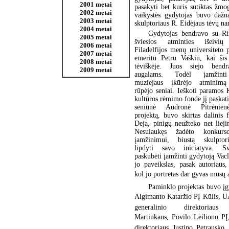
2001 metai
pasakyti bet kuris sutiktas žm
2002 metai
vaikystės gydytojas buvo dažna
2003 metai
skulptoriaus R. Eidėjaus tėvų n
2004 metai
Gydytojas bendravo su Ri
2005 metai
šviesios atminties išeivių 
2006 metai
Filadelfijos menų universiteto 
2007 metai
emeritu Petru Vaškiu, kai šis
2008 metai
tėviškėje. Juos siejo bend
2009 metai
augalams. Todėl įamžinti
muziejaus įkūrėjo atminimą 
rūpėjo seniai. Ieškoti paramos
kultūros rėmimo fonde jį paska
seniūnė Audronė Pitrėnien
projektą, buvo skirtas dalinis 
Deja, pinigų neužteko net liej
Nesulaukęs žadėto konkur
įamžinimui, biustą skulptor
lipdyti savo iniciatyva. 
paskubėti įamžinti gydytoją Vacl
jo paveikslas, pasak autoriaus,
kol jo portretas dar gyvas mūsų a
Paminklo projektas buvo įg
Algimanto Kataržio PĮ Kūlis, UA
generalinio direktoriaus 
Martinkaus, Povilo Leiliono PĮ
direktoriaus Justino Petrausk