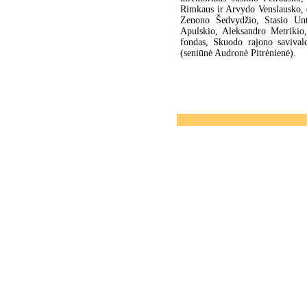
Rimkaus ir Arvydo Venslausko, 
Zenono Šedvydžio, Stasio Unt
Apulskio, Aleksandro Metrikio
fondas, Skuodo rajono savivald
(seniūnė Audronė Pitrėnienė).