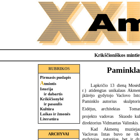
Krikščioniškos minties
Paminkla
RUBRIKOS
Pirmasis puslapis
A
tmintis
Lapkričio 13 dieną Mosėd
Istorija
r.) atidengtas unikalaus Akme
ir dabartis
įkūrėjo gydytojo Vaclovo Int
Krikščionybė
Paminklo autorius  skulptor
ir pasaulis
Eidėjus, architektas  Toma
Kultūra
Laikas ir žmonės
projekto vadovas  Skuodo kul
Literatūra
direktorius Vidmantas Valinskis.
Kad Akmenų muziejau
ARCHYVAI
Vaclovas Intas buvo ne tik
gydytojas, patarėjas, bet ir d