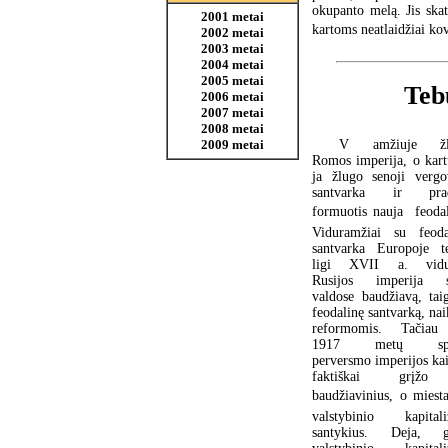
okupanto melą. Jis skat
2001 metai
kartoms neatlaidžiai kov
2002 metai
2003 metai
2004 metai
2005 metai
Teb
2006 metai
2007 metai
2008 metai
V amžiuje žl
2009 metai
Romos imperija, o kart
ja žlugo senoji vergo
santvarka ir prad
formuotis nauja  feoda
Viduramžiai su feoda
santvarka Europoje tę
ligi XVII a. vidu
Rusijos imperija 
valdose baudžiavą, taig
feodalinę santvarką, na
reformomis. Tačia
1917 metų spa
perversmo imperijos ka
faktiškai grįž
baudžiavinius, o miesta
valstybinio kapital
santykius. Deja, g