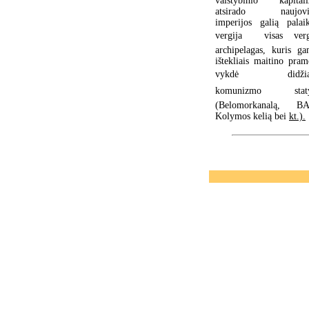
valstybinio kapital
atsirado naujoviš
imperijos galią palaik
vergija  visas verg
archipelagas, kuris ga
ištekliais maitino pram
vykdė didžiąs
komunizmo statyb
(Belomorkanalą, B
Kolymos kelią bei
kt.).