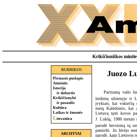
Krikščioniškos minties
RUBRIKOS
Juozo Lu
Pirmasis puslapis
Atmintis
Istorija
Partizanų vado Juo
ir dabartis
Krikščionybė
leidimų užsienyje ir 
ir pasaulis
įvykiais, kai vokiečių 
Kultūra
metų Kalėdomis, kai a
Laikas ir žmonės
Lietuvą tęsti kovos pa
L
iteratūra
J. Lukšą, 1980 metais r
parodė heroizmą tų sav
pamiršti. Jis žėrėjo mei
ARCHYVAI
parodė, kaip Lietuvos r