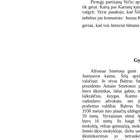
Pirmąjį partizanų Vyčio ap
tik gerai. Kartą pas Kartanų kai
valgyti. Vyrai pasakojo, kad Ši
nebebus jau komunisto. Juozas K
geriau, kad visi lietuviai būtume 
Gy
Alfonsas Smetona gimė 
Justinavos kaime, Šilų apyl
valsčiuje. Jo tėvas Baltrus 
prezidento Antano Smetonos pu
buvo ūkininkas, labai gabus, m
laikraščius, knygas. Kaim
vadindavo advokatu, nes j
prašymus valdžiai. Baltrus S
1930 metais nuo plaučių uždeg
59 metų. Vyriausiam sūnui Al
buvo 16 metų. Jis baigė Š
mokyklą, vėliau gimnaziją, mok
žemės ūkio mokykloje, dirbo sa
ūkininkavimas jo netraukė