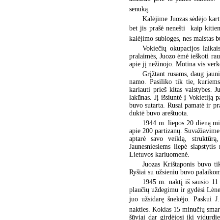
senuką.
Kalėjime Juozas sėdėjo kart
bet jis prašė nenešti  kaip kiti
kalėjimo sublogęs, nes maistas b
Vokiečių okupacijos laikai
pralaimės, Juozo ėmė ieškoti rau
apie jį nežinojo. Motina vis verk
Grįžtant rusams, daug jauni
namo. Pasiliko tik tie, kuriem
kariauti prieš kitas valstybes. 
lakūnas. Jį išsiuntė į Vokietiją 
buvo sutarta. Rusai pamatė ir p
duktė buvo areštuota.
1944 m. liepos 20 dieną mi
apie 200 partizanų. Suvažiavime 
aptarė savo veiklą, struktūrą,
Jaunesniesiems liepė slapstyti
Lietuvos kariuomenė.
Juozas Krištaponis buvo tik
Ryšiai su užsieniu buvo palaikomi
1945 m. naktį iš sausio 11
plaučių uždegimu ir gydėsi Lėne, 
juo užsidarę šnekėjo. Paskui J
nakties. Kokias 15 minučių smark
šūviai dar girdėjosi iki vidurdi