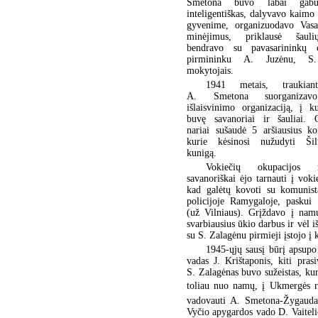
Smetona buvo labai gabus
inteligentiškas, dalyvavo kaimo
gyvenime, organizuodavo Vasa
minėjimus, priklausė šauli
bendravo su pavasarininkų or
pirmininku A. Juzėnu, S.
mokytojais.
1941 metais, traukian
A. Smetona suorganizavo
išlaisvinimo organizaciją, į k
buvę savanoriai ir šauliai. O
nariai sušaudė 5 aršiausius ko
kurie kėsinosi nužudyti Šil
kunigą.
Vokiečių okupacijos 
savanoriškai ėjo tarnauti į vokie
kad galėtų kovoti su komunist
policijoje Ramygaloje, paskui
(už Vilniaus). Grįždavo į namu
svarbiausius ūkio darbus ir vėl
su S. Zalagėnu pirmieji įstojo į
1945-ųjų sausį būrį apsupo
vadas J. Krištaponis, kiti pra
S. Zalagėnas buvo sužeistas, kur
toliau nuo namų, į Ukmergės raj
vadovauti A. Smetona-Žygaudas
Vyčio apygardos vado D. Vaiteli