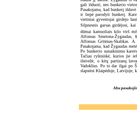
gali išduoti, nes bunkerio viet
Pasakojama, kad bunkerį išdavė 
ir liepė parodyti bunkerį. Kar
vietiniai gyventojai girdėjo ša
Silpnesnis garsas girdėjosi, kai
dūmai kamuoliais kilo virš mi
Alfonsas Smetona-Žygaudas, št
Alfonsas Gritėnas-Skalikas. A
Pasakojama, kad Žygaudas metė g
Po bunkerio sunaikinimo kareivi
Tačiau ryšininkė, kurios jie i
išsivežė, o kitų partizanų lav
Vadoklius. Po to dar ilgai po 
slapstėsi Klaipėdoje, Latvijoje, 
Abu pasakoji