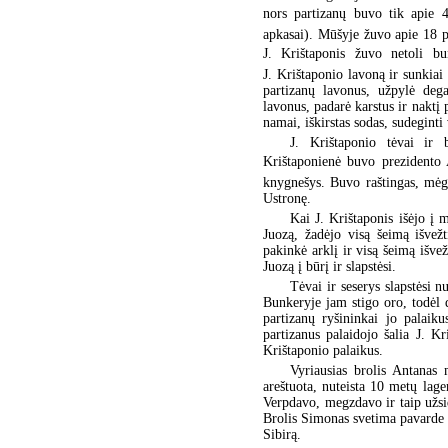
nors partizanų buvo tik apie 4
apkasai). Mūšyje žuvo apie 18 p
J. Krištaponis žuvo netoli bun
J. Krištaponio lavoną ir sunkiai 
partizanų lavonus, užpylė deg
lavonus, padarė karstus ir naktį
namai, iškirstas sodas, sudeginti v
J. Krištaponio tėvai ir 
Krištaponienė buvo prezidento 
knygnešys. Buvo raštingas, mėg
Ustronę.
Kai J. Krištaponis išėjo į 
Juozą, žadėjo visą šeimą išvežt
pakinkė arklį ir visą šeimą išvež
Juozą į būrį ir slapstėsi.
Tėvai ir seserys slapstėsi 
Bunkeryje jam stigo oro, todėl 
partizanų ryšininkai jo palai
partizanus palaidojo šalia J. K
Krištaponio palaikus.
Vyriausias brolis Antanas
areštuota, nuteista 10 metų lage
Verpdavo, megzdavo ir taip užsi
Brolis Simonas svetima pavarde s
Sibirą.