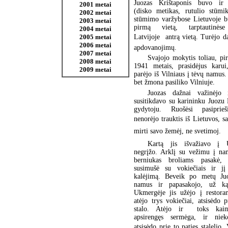
Juozas Krištaponis buvo ir s
2001 metai
(disko metikas, rutulio stūmik
2002 metai
stūmimo varžybose Lietuvoje b
2003 metai
pirmą vietą, tarptautinės
2004 metai
2005 metai
Latvijoje  antrą vietą. Turėjo d
2006 metai
apdovanojimų.
2007 metai
Svajojo mokytis toliau, pi
2008 metai
1941 metais, prasidėjus karui,
2009 metai
parėjo iš Vilniaus į tėvų namus
bet žmona pasiliko Vilniuje.
Juozas dažnai važinėjo
susitikdavo su karininku Juozu
gydytoju. Ruošėsi pasiprieš
nenorėjo trauktis iš Lietuvos, sa
mirti savo žemėj, ne svetimoj.
Kartą jis išvažiavo į
negrįžo. Arklį su vežimu į na
berniukas broliams pasakė,
susimušė su vokiečiais ir jį
kalėjimą. Beveik po metų Juo
namus ir papasakojo, už k
Ukmergėje jis užėjo į restoran
atėjo trys vokiečiai, atsisėdo p
stalo. Atėjo ir toks kaim
apsirengęs sermėga, ir niek
atsisėdo prie to paties stalelio.