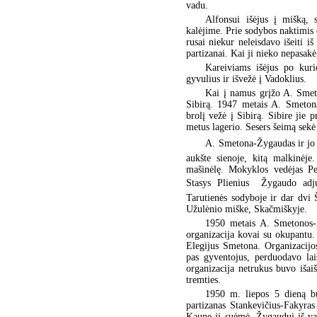
vadu.
Alfonsui išėjus į mišką,
kalėjime. Prie sodybos naktimis 
rusai niekur neleisdavo išeiti iš
partizanai. Kai ji nieko nepasakė
Kareiviams išėjus po kur
gyvulius ir išvežė į Vadoklius.
Kai į namus grįžo A. Smeto
Sibirą. 1947 metais A. Smetona
brolį vežė į Sibirą. Sibire jie
metus lagerio. Sesers šeimą sek
A. Smetona-Žygaudas ir jo š
aukšte sienoje, kitą malkinėj
mašinėlę. Mokyklos vedėjas Pe
Stasys Plienius  Žygaudo adj
Tarutienės sodyboje ir dar dvi Š
Užulėnio miške, Skačmiškyje.
1950 metais A. Smetonos-
organizacija kovai su okupantu.
Elegijus Smetona. Organizacijo
pas gyventojus, perduodavo lai
organizacija netrukus buvo išaiš
tremties.
1950 m. liepos 5 dieną b
partizanas Stankevičius-Fakyras
Kaune jį suėmė. Žygaudui iš va