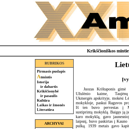
Krikščioniškos minties
Liet
RUBRIKOS
Pirmasis puslapis
A
tmintis
Įvy
Istorija
ir dabartis
Juozas Krištaponis gimė 
Krikščionybė
Užulėnio kaime, Taujėnų 
ir pasaulis
Ukmergės apskrityje, mokėsi Lė
Kultūra
mokykloje, paskui Raguvos pro
Laikas ir žmonės
Iš ten buvo pervestas į M
Literatūra
sustiprintą mokyklą. Baigęs ją į
karo mokyklą, gavo jaunesnioj
laipsnį, buvo paskirtas į Kauno 
ARCHYVAI
pulką. 1939 metais gavo kapit