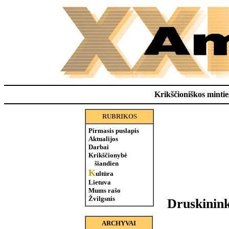
Krikščioniškos minties
RUBRIKOS
Pirmasis puslapis
Aktualijos
Darbai
Krikščionybė
šiandien
K
ultūra
Lietuva
Mums rašo
Žvilgsnis
Druskininki
ARCHYVAI