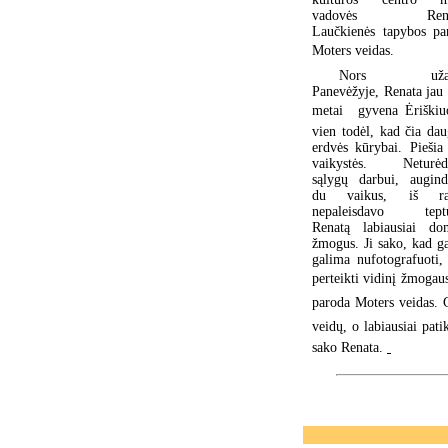
vadovės Rena
Laučkienės tapybos pa
Moters veidas.
Nors užau
Panevėžyje, Renata jau 
metai gyvena Ėriškiuo
vien todėl, kad čia dau
erdvės kūrybai. Piešia
vaikystės. Neturė
sąlygų darbui, augin
du vaikus, iš ra
nepaleisdavo tept
Renatą labiausiai do
žmogus. Ji sako, kad g
galima nufotografuoti,
perteikti vidinį žmogaus
paroda Moters veidas
veidų, o labiausiai patik
sako Renata.