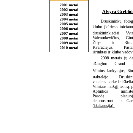
2001 metai
2002 metai
Alvyra Grėbliū
2003 metai
2004 metai
Druskininkų fotog
2005 metai
klubo įkūrimo iniciator
2006 metai
druskininkiečiai Vyta
2007 metai
Valentukevičius, Gint
2008 metai
Žilys ir Riman
2009 metai
Kvaraciejus. Pastar
2010 metai
išrinktas ir klubo vadov
2008 metais jų da
džiugino Grand 
Vilnius lankytojus, šį
stabtelėjo Druskin
vandens parke ir iškeli
Vilniaus mažąjį teatrą, 
Aplinkos minister
Parodą planuoj
demonstruoti ir Gar
(Baltarusija).