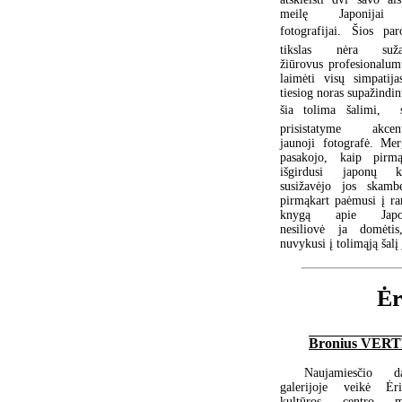
meilę Japonijai
fotografijai. Šios par
tikslas nėra suža
žiūrovus profesionalum
laimėti visų simpatija
tiesiog noras supažindin
šia tolima šalimi,  
prisistatyme akcen
jaunoji fotografė. Mer
pasakojo, kaip pirmą
išgirdusi japonų k
susižavėjo jos skambe
pirmąkart paėmusi į ra
knygą apie Japon
nesiliovė ja domėti
nuvykusi į tolimąją šalį
Ėr
Bronius VER
Naujamiesčio da
galerijoje veikė Ėri
kultūros centro m