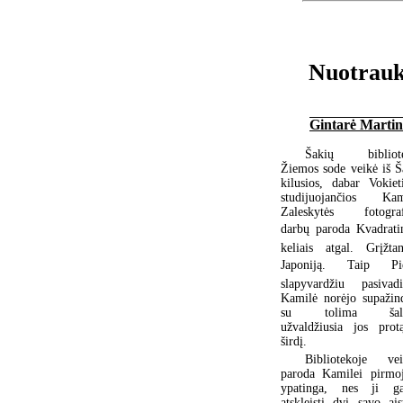
Nuotrauko
Gintarė Martin
Šakių bibliote
Žiemos sode veikė iš Š
kilusios, dabar Vokieti
studijuojančios Kam
Zaleskytės fotograf
darbų paroda Kvadratin
keliais atgal. Grįžta
Japoniją. Taip Pi
slapyvardžiu pasivadi
Kamilė norėjo supažind
su tolima šali
užvaldžiusia jos prot
širdį.
Bibliotekoje vei
paroda Kamilei pirmoj
ypatinga, nes ji ga
atskleisti dvi savo ais