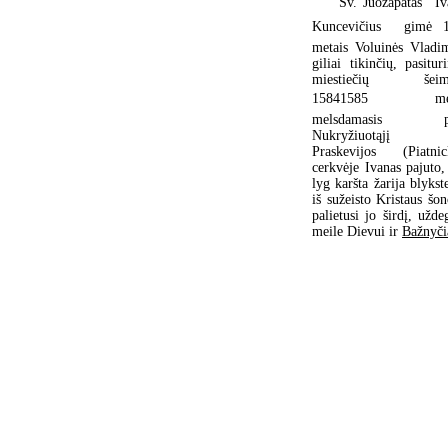
Šv. Juozapatas  I
Kuncevičius  gimė 
metais Voluinės Vladim
giliai tikinčių, pasitur
miestiečių šeimo
15841585 met
melsdamasis pr
Nukryžiuotąjį 
Praskevijos (Piatnic
cerkvėje Ivanas pajuto,
lyg karšta žarija blykst
iš sužeisto Kristaus šon
palietusi jo širdį, užde
meile Dievui ir
Bažnyči