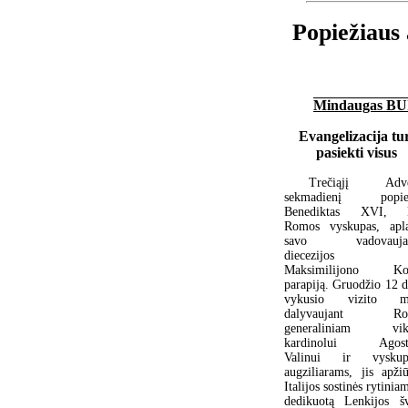
Popiežiaus 
Mindaugas B
Evangelizacija tu
pasiekti visus
Trečiąjį Adve
sekmadienį popiež
Benediktas XVI, k
Romos vyskupas, apl
savo vadovauja
diecezijos 
Maksimilijono Kol
parapiją. Gruodžio 12 d
vykusio vizito me
dalyvaujant Ro
generaliniam vika
kardinolui Agosti
Valinui ir vyskup
augziliarams, jis apžiū
Italijos sostinės rytini
dedikuotą Lenkijos š