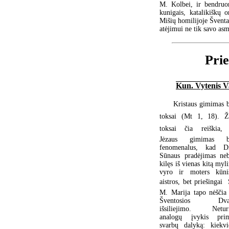
M. Kolbei, ir bendruo
kunigais, katalikiškų or
Mišių homilijoje Šventas
atėjimui ne tik savo as
Prie
Kun. Vytenis V
Kristaus gimimas 
toksai (Mt 1, 18). Ž
toksai čia reiškia,
Jėzaus gimimas b
fenomenalus, kad D
Sūnaus pradėjimas ne
kilęs iš vienas kitą myl
vyro ir moters kūni
aistros, bet priešingai 
M. Marija tapo nėščia
Šventosios Dvas
išsiliejimo. Neturi
analogų įvykis pri
svarbų dalyką: kiekvi