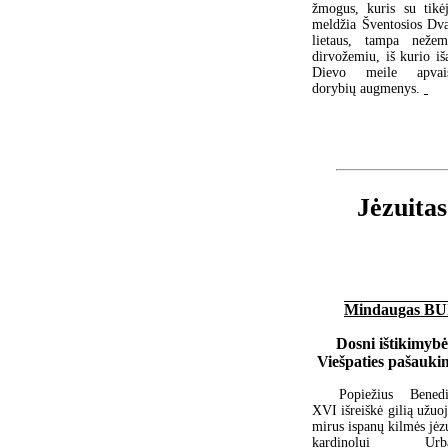
žmogus, kuris su tikė
meldžia Šventosios Dva
lietaus, tampa nežem
dirvožemiu, iš kurio iš
Dievo meile apvais
dorybių augmenys.
Jėzuitas
Mindaugas B
Dosni ištikimybė
Viešpaties pašauki
Popiežius Benedi
XVI išreiškė gilią užuo
mirus ispanų kilmės jėz
kardinolui Urba