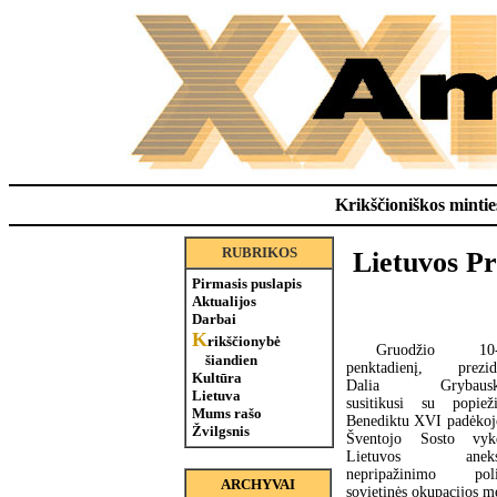
Krikščioniškos minties
RUBRIKOS
Lietuvos Pr
Pirmasis puslapis
Aktualijos
Darbai
K
rikščionybė
Gruodžio 10-ą
šiandien
penktadienį, prezid
Kultūra
Dalia Grybauska
Lietuva
susitikusi su popiež
Mums rašo
Benediktu XVI padėkoj
Žvilgsnis
Šventojo Sosto vyk
Lietuvos aneksi
nepripažinimo poli
ARCHYVAI
sovietinės okupacijos m