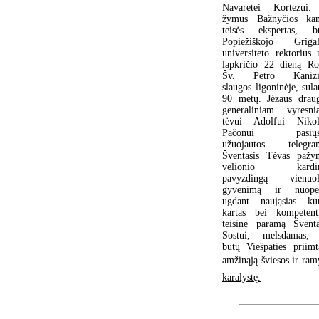
Navaretei Kortezui.
žymus Bažnyčios ka
teisės ekspertas, b
Popiežiškojo Grigal
universiteto rektorius 
lapkričio 22 dieną R
Šv. Petro Kanizij
slaugos ligoninėje, sul
90 metų. Jėzaus draug
generaliniam vyresni
tėvui Adolfui Nikol
Pačonui pasiųst
užuojautos telegra
Šventasis Tėvas pažy
velionio kardin
pavyzdingą vienuol
gyvenimą ir nuope
ugdant naująsias ku
kartas bei kompetent
teisinę paramą Švent
Sostui, melsdamas,
būtų Viešpaties priimt
amžinąją šviesos ir ra
karalystę.