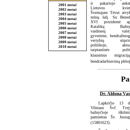
ir pakartojo ankst
2001 metai
Lietuvos kviet
2002 metai
Šventajam Tėvui atvyk
2003 metai
mūsų šalį. Su Bened
2004 metai
XVI prezidentė ap
2005 metai
Katalikų Bažnyč
2006 metai
vaidmenį valsty
2007 metai
gyvenime, bendražmog
2008 metai
vertybių stiprin
2009 metai
politikoje, aktua
2010 metai
tarptautinės polit
klausimus  migracij
bendradarbiavimą plėtoj
Pa
Dr. Aldona Vas
Lapkričio 13 d
Vilniaus Švč. Trej
bažnyčioje iškilmi
paminėtas Šv. Juozap
(15801623).