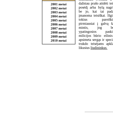
dažniau prašo atidėti t
2001 metai
posėdį arba bylą nagri
2002 metai
be jo, kai tai pada
2003 metai
įmanoma teisiškai. Išgi
2004 metai
tokius pareiški
2005 metai
pirmiausiai į galvą š
2006 metai
mintis, jog bu
2007 metai
ypatingosios paskir
2008 metai
milicijos būrio eilinis
2009 metai
apsimeta sergąs ir speci
2010 metai
trukdo teisėjams apkla
likusius
liudininkus.