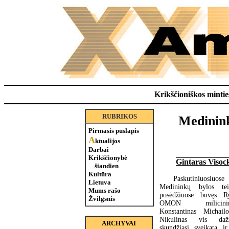
Krikščioniškos minties
RUBRIKOS
Medinink
Pirmasis puslapis
A
ktualijos
Darbai
Krikščionybė
Gintaras Visoc
šiandien
Kultūra
Paskutiniuosiuose
Lietuva
Medininkų bylos te
Mums rašo
posėdžiuose buvęs R
Žvilgsnis
OMON milicinin
Konstantinas Michailo
Nikulinas vis daž
ARCHYVAI
skundžiasi sveikata ir