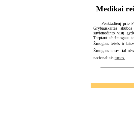
Medikai re
Penktadienį prie P
Grybauskaitės skubos
suvienodinto visų gyd
Tarptautinė žmogaus te
Žmogaus teisės ir laisv
Žmogaus teisės  tai nė
nacionalinis
turtas.