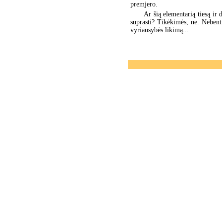
premjero.
Ar šią elementarią tiesą ir
suprasti? Tikėkimės, ne. Neben
vyriausybės likimą...