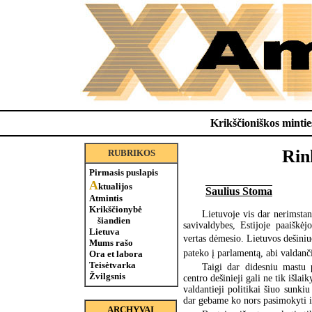
Krikščioniškos minties
Rin
RUBRIKOS
Pirmasis puslapis
A
ktualijos
Saulius Stoma
Atmintis
Krikščionybė
Lietuvoje vis dar nerimstan
šiandien
savivaldybes, Estijoje paaiškėj
Lietuva
vertas dėmesio. Lietuvos dešiniuos
Mums rašo
pateko į parlamentą, abi valdanči
Ora et labora
Teisėtvarka
Taigi dar didesniu mastu 
Žvilgsnis
centro dešinieji gali ne tik išlaik
valdantieji politikai šiuo sunk
dar gebame ko nors pasimokyti i
ARCHYVAI