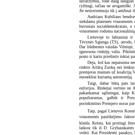
suvaržymus, rodė daug daugiau 
ryžtingi, tačiau ne arogantiški.
Jie nesiorientuoja tik į amžinai 
Andriaus Kubiliaus bendrav
siekdama platesnės visuomenės s
buvusiais socialdemokratais, o 
visuomenei rodoma nacionalini
Lietuvoje to labiausiai i
Tėvynės Sąjunga (TS), atrodo, b
Dar liūdnesnis vaizdas Vilniuje,
ignoruota rinkėjų valia. Pikti
posto ir kartu priešintis tokiai p
Deja, kol kas nepaisoma ne
rinktis Artūrą Zuoką nei lenkus
premjeras mainais už koaliciją V
nuosekliai kuriamą autonomiją.
Taigi, dabar būtų pats lai
euforijos. Rinkėjai vertino ne 
pakankamai sąžiningai, kaip Ka
populiarumas, galbūt ir Prez
porinkiminis Premjero noras paro
Taip, pagal Lietuvos Konsti
visuomenės pasitikėjimo faktor
klaida. Keista, kai protingi žm
laikosi tik iš D. Grybauskaitės
veikti. Kai Prezidentė pasakys, 