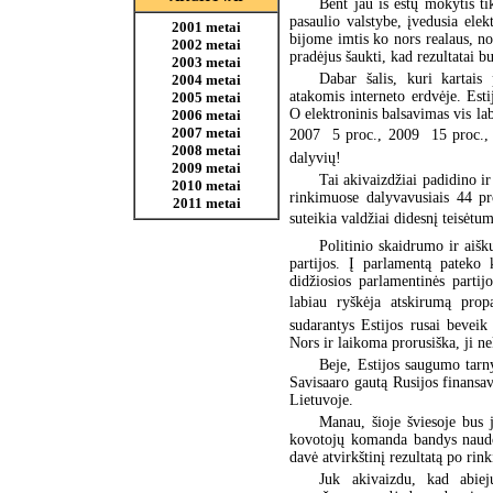
Bent jau iš estų mokytis t
pasaulio valstybe, įvedusia ele
2001 metai
bijome imtis ko nors realaus, no
2002 metai
pradėjus šaukti, kad rezultatai b
2003 metai
Dabar šalis, kuri kartais
2004 metai
atakomis interneto erdvėje. Est
2005 metai
O elektroninis balsavimas vis la
2006 metai
2007 metai
2007  5 proc., 2009  15 proc.,
2008 metai
dalyvių!
2009 metai
Tai akivaizdžiai padidino ir
2010 metai
rinkimuose dalyvavusiais 44 pro
2011 metai
suteikia valdžiai didesnį teisėt
Politinio skaidrumo ir aiš
partijos. Į parlamentą pateko 
didžiosios parlamentinės parti
labiau ryškėja atskirumą propa
sudarantys Estijos rusai bevei
Nors ir laikoma prorusiška, ji nek
Beje, Estijos saugumo tarn
Savisaaro gautą Rusijos finansa
Lietuvoje.
Manau, šioje šviesoje bus 
kovotojų komanda bandys naudot
davė atvirkštinį rezultatą po rin
Juk akivaizdu, kad abiej