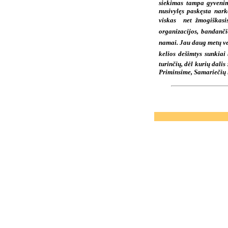
siekimas tampa gyvenimo
nusivylęs paskęsta nar
viskas  net žmogiškas
organizacijos, bandančio
namai. Jau daug metų ve
kelios dešimtys sunkiai
turinčių, dėl kurių dali
Priminsime, Samariečių 