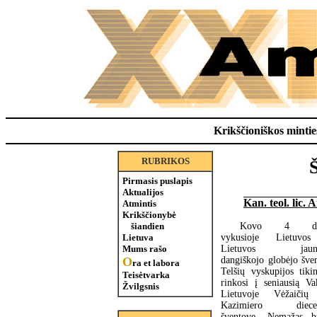
Krikščioniškos minties
RUBRIKOS
Pirmasis puslapis
Aktualijos
Kan. teol. lic.
Atmintis
Krikščionybė
Kovo 4 di
šiandien
vykusioje Lietuvo
Lietuva
Lietuvos jaun
Mums rašo
dangiškojo globėjo šven
O
ra et labora
Telšių vyskupijos tikin
Teisėtvarka
rinkosi į seniausią Va
Žvilgsnis
Lietuvoje Vėžaičių
Kazimiero diecez
šventovę. Nemažas b