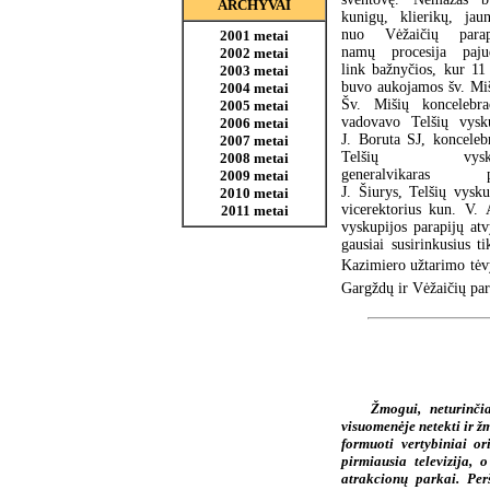
ARCHYVAI
kunigų, klierikų, jau
nuo Vėžaičių parap
2001 metai
namų procesija paju
2002 metai
link bažnyčios, kur 11 
2003 metai
buvo aukojamos šv. Miš
2004 metai
Šv. Mišių koncelebrac
2005 metai
vadovavo Telšių vysk
2006 metai
J. Boruta SJ, konceleb
2007 metai
Telšių vysk
2008 metai
generalvikaras pr
2009 metai
J. Šiurys, Telšių vysku
2010 metai
vicerektorius kun. V. 
2011 metai
vyskupijos parapijų at
gausiai susirinkusius t
Kazimiero užtarimo tėvy
Gargždų ir Vėžaičių par
Žmogui, neturinčia
visuomenėje netekti ir 
formuoti vertybiniai or
pirmiausia televizija, 
atrakcionų parkai. Per