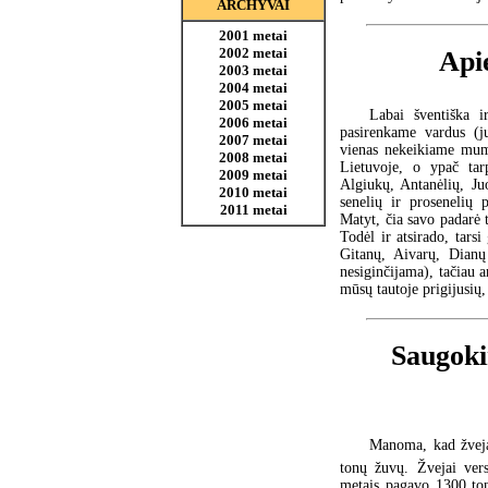
ARCHYVAI
2001 metai
2002 metai
Api
2003 metai
2004 metai
2005 metai
Labai šventiška 
2006 metai
pasirenkame vardus (ju
2007 metai
vienas nekeikiame mum
2008 metai
Lietuvoje, o ypač tar
2009 metai
Algiukų, Antanėlių, Ju
2010 metai
senelių ir prosenelių 
2011 metai
Matyt, čia savo padarė t
Todėl ir atsirado, tars
Gitanų, Aivarų, Dianų 
nesiginčijama), tačiau 
mūsų tautoje prigijusių
Saugoki
Manoma, kad žveja
tonų žuvų. Žvejai vers
metais pagavo 1300 ton