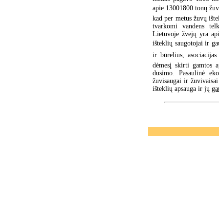
apie 13001800 tonų žu
kad per metus žuvų ište
tvarkomi vandens telk
Lietuvoje žvejų yra ap
išteklių saugotojai ir 
ir būrelius, asociacijas
dėmesį skirti gamtos a
dusimo. Pasaulinė ekon
žuvisaugai ir žuvivaisa
išteklių apsauga ir jų
ga