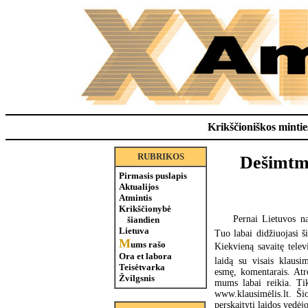
Krikščioniškos minties
RUBRIKOS
Dešimtme
Pirmasis puslapis
Aktualijos
Atmintis
Krikščionybė
Pernai Lietuvos na
šiandien
Lietuva
Tuo labai didžiuojasi ši
M
ums rašo
Kiekvieną savaitę telev
Ora et labora
laidą su visais klausim
Teisėtvarka
esmę, komentarais. Atro
Žvilgsnis
mums labai reikia. Tik
www.klausimėlis.lt. Ši
perskaityti laidos vedėj