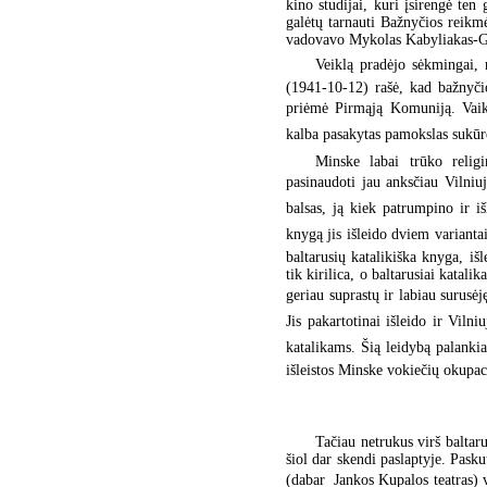
kino studijai, kuri įsirengė ten
galėtų tarnauti Bažnyčios reikm
vadovavo Mykolas Kabyliakas-G
Veiklą pradėjo sėkmingai, n
(1941-10-12) rašė, kad bažnyči
priėmė Pirmąją Komuniją. Vaik
kalba pasakytas pamokslas sukūrė 
Minske labai trūko religi
pasinaudoti jau anksčiau Vilniu
balsas, ją kiek patrumpino ir 
knygą jis išleido dviem variantai
baltarusių katalikiška knyga, išle
tik kirilica, o baltarusiai katal
geriau suprastų ir labiau surusėj
Jis pakartotinai išleido ir Viln
katalikams. Šią leidybą palankia
išleistos Minske vokiečių okupac
Tačiau netrukus virš baltar
šiol dar skendi paslaptyje. Pask
(dabar  Jankos Kupalos teatras) 