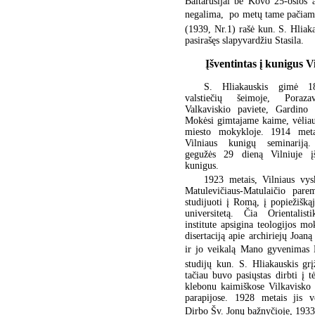
Baltarusijai be Kovo 25-osios 
negalima,  po metų tame pačiam
(1939, Nr.1) rašė kun. S. Hliaka
pasirašęs slapyvardžiu Stasila.
Įšventintas į kunigus V
S. Hliakauskis gimė 1
valstiečių šeimoje, Poraz
Valkaviskio paviete, Gardino 
Mokėsi gimtajame kaime, vėlia
miesto mokykloje. 1914 meta
Vilniaus kunigų seminarij
gegužės 29 dieną Vilniuje įš
kunigus.
1923 metais, Vilniaus vys
Matulevičiaus-Matulaičio pare
studijuoti į Romą, į popiežiškąj
universitetą. Čia Orientalist
institute apsigina teologijos mo
disertaciją apie archiriejų Joan
ir jo veikalą Mano gyvenimas K
studijų kun. S. Hliakauskis grį
tačiau buvo pasiųstas dirbti į t
klebonu kaimiškose Vilkavisko 
parapijose. 1928 metais jis v
Dirbo Šv. Jonų bažnyčioje, 1933