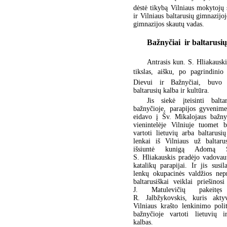
dėstė tikybą Vilniaus mokytojų 
ir Vilniaus baltarusių gimnazijo
gimnazijos skautų vadas.
Bažnyčiai  ir baltarusi
Antrasis kun. S. Hliakaus
tikslas, aišku, po pagrindinio
Dievui ir Bažnyčiai, buvo r
baltarusių kalba ir kultūra.
Jis siekė įteisinti balta
bažnyčioje, parapijos gyvenime
eidavo į Šv. Mikalojaus bažny
vienintelėje Vilniuje tuomet 
vartoti lietuvių arba baltarusi
lenkai iš Vilniaus už baltaru
išsiuntė kunigą Adomą St
S. Hliakauskis pradėjo vadovaut
katalikų parapijai. Ir jis susil
lenkų okupacinės valdžios nep
baltarusiškai veiklai priešinos
J. Matulevičių pakeitęs
R. Jalbžykovskis, kuris aktyv
Vilniaus krašto lenkinimo poli
bažnyčioje vartoti lietuvių i
kalbas.