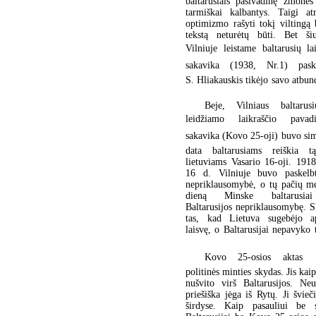
baltarusiais pasivadinę žmonės
tarmiškai kalbantys. Taigi at
optimizmo rašyti tokį viltingą 
tekstą neturėtų būti. Bet ši
Vilniuje leistame baltarusių lai
sakavika (1938, Nr.1) pask
S. Hliakauskis tikėjo savo atbun
Beje, Vilniaus baltarus
leidžiamo laikraščio pavad
sakavika (Kovo 25-oji) buvo si
data baltarusiams reiškia t
lietuviams Vasario 16-oji. 191
16 d. Vilniuje buvo paskelb
nepriklausomybė, o tų pačių m
dieną Minske baltarusiai
Baltarusijos nepriklausomybę. S
tas, kad Lietuva sugebėjo a
laisvę, o Baltarusijai nepavyko 
Kovo 25-osios aktas  
politinės minties skydas. Jis kaip
nušvito virš Baltarusijos. Ne
priešiška jėga iš Rytų. Ji švieč
širdyse. Kaip pasauliui be s