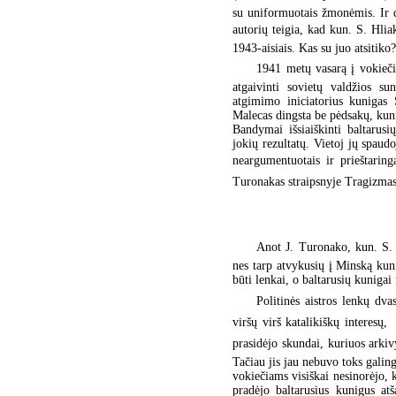
su uniformuotais žmonėmis. Ir d
autorių teigia, kad kun. S. Hliak
1943-aisiais. Kas su juo atsitiko
1941 metų vasarą į vokieč
atgaivinti sovietų valdžios su
atgimimo iniciatorius kunigas 
Malecas dingsta be pėdsakų, kuni
Bandymai išsiaiškinti baltarus
jokių rezultatų. Vietoj jų spaud
neargumentuotais ir prieštaringa
Turonakas straipsnyje Tragizmas
Anot J. Turonako, kun. S. H
nes tarp atvykusių į Minską kun
būti lenkai, o baltarusių kunigai
Politinės aistros lenkų dv
viršų virš katalikiškų interesų,
prasidėjo skundai, kuriuos arkiv
Tačiau jis jau nebuvo toks galin
vokiečiams visiškai nesinorėjo, k
pradėjo baltarusius kunigus at