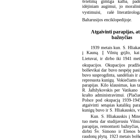
švietimą gimtąja kalba, pad
idėjiniam augimui, jo moralin
vystimuisi,  rašė literatūrolo
Baltarusijos enciklopedijoje.
Atgaivinti parapijas, at
bažnyčias
1939 metais kun. S. Hliaka
į Kauną. Į Vilnių grįžo, kai
Lietuvai, ir dirbo iki 1941 met
okupacijos. Okupacijos pradžio
bolševikai dar buvo nespėję pasir
buvo susprogdinta, sandėliais ir
represuota kunigų. Vokiečiams ok
parapijas. Kilo klausimas, kas t
R. Jalbžykovskis per Vatikano 
krašto administravimui. (Plači
Polsce pod okupacją 1939-1945
atgaivinti senąsias katalikų par
kunigų buvo ir S. Hliakauskis, vie
Kun. S. Hliakauskis į Min
tuo metu dar studijavusiu Vilnia
parapijas, remontuoti bažnyčias, 
dirbti Šv. Simono ir Elenos b
raudonų plytų. 1923 metais bolše