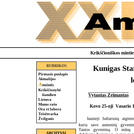
Krikščioniškos minties
RUBRIKOS
Kunigas Stan
Pirmasis puslapis
Aktualijos
A
tmintis
Krikščionybė
Vytautas Žeimantas
šiandien
Lietuva
Mums rašo
Kovo 25-oji  Vasario 1
Ora et labora
Teisėtvarka
Jaunieji baltarusių atgim
Žvilgsnis
kuria savo asmeninį gyveni
Tautos gyvenimą. O mūsų 
ARCHYVAI