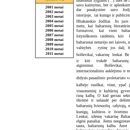
dideliems žygiams (...) mes ne 
savo kaimynus, bet ir aplenksi
2001 metai
dar pasakysime savo žodį
2002 metai
istorijoje,  tai kunigo ir publici
2003 metai
2004 metai
Hliakauskio žodžiai. Jis juos
2005 metai
metu, kai baltarusių literatūri
2006 metai
formavosi, kai vieni baltar
2007 metai
lotyniškomis raidėmis, kiti  k
2008 metai
baltarusiai neturėjo nei laisvės, 
2009 metai
valstybės  rytinę jos dalį
2010 metai
2011 metai
bolševikai, vakarinę  lenkai. Be 
ir kiti trukdė baltarusių
atgimimui. Bolševikai, p
internacionaliniu auklėjimu ir 
didysis pasaulinio proletariato 
kalbėjo rusiškai, visur, ypač į
visuomeninį ir kultūrinį gyve
rusų kalbą. O kad geriau sektų
ištrėmė ir sušaudė per dešimt
baltarusių šviesuolių  rašytojų,
kunigų, kultūros ir švietimo 
Lenkai, užėmę vakarinę Baltar
elgėsi panašiai. Jiems neegzista
tauta, baltarusių kalba. Anot 