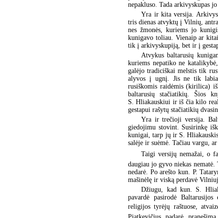
nepakluso. Tada arkivyskupas jo
Yra ir kita versija. Arkivy
tris dienas atvyktų į Vilnių, ant
nes žmonės, kuriems jo kunigiš
kunigavo toliau. Vienaip ar kita
tik į arkivyskupiją, bet ir į gesta
Atvykus baltarusių kunigams
kuriems nepatiko ne katalikybė,
galėjo tradiciškai melstis tik ru
alyvos į ugnį. Jis ne tik labia
rusiškomis raidėmis (kirilica) i
baltarusių stačiatikių. Šios 
S. Hliakauskiui ir iš čia kilo re
gestapui rašytų stačiatikių dvasi
Yra ir trečioji versija. B
giedojimu stovint. Susirinkę išk
kunigai, tarp jų ir S. Hliakauski
salėje ir suėmė. Tačiau vargu, ar
Taigi versijų nemažai, o fa
daugiau jo gyvo niekas nematė. 
nedarė. Po arešto kun. P. Tatary
mašinėlę ir viską perdavė Vilni
Džiugu, kad kun. S. Hliak
pavardė pasirodė Baltarusijos 
religijos tyrėjų raštuose, atvai
Piatkevičius padarė pranešimą 