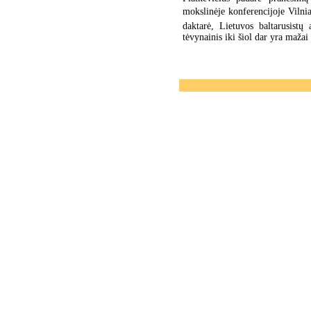
mokslinėje konferencijoje Viln
daktarė, Lietuvos baltarusistų
tėvynainis iki šiol dar yra mažai