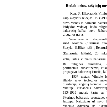
Redaktorius, rašytojų m
Kun. S. Hliakauskis Vilniuj
kaip aktyvus leidėjas. 1933193
buvo vienas iš Vilniaus baltaru
leidyklos vadovų, leido religin
baltarusių kalba, buvo Baltar
draugijos narys.
Savo pavarde ir slapyvardž
znad Niomna (Stasiukas nu
Stasyla, S.Hliak rašė į Belarus
(Baltarusių šaltinis), 25 sak
volia, kitus Vilniaus baltarusių
Be religinės tematikos, 
politinėmis, filosofinėmis, eti
propagavo baltarusių istoriją, ku
1937 metais Vilniuje lo
išleido savo teologijos mok
disertaciją, apgintą Romoje. Be
Vilniuje kuriančius baltarusi
19341935 metais kartu su V
Skorinos baltarusių spaustuvės 
Juozapu Naidziuku už savo lė
Vincuko Advažno (iš tikrųj