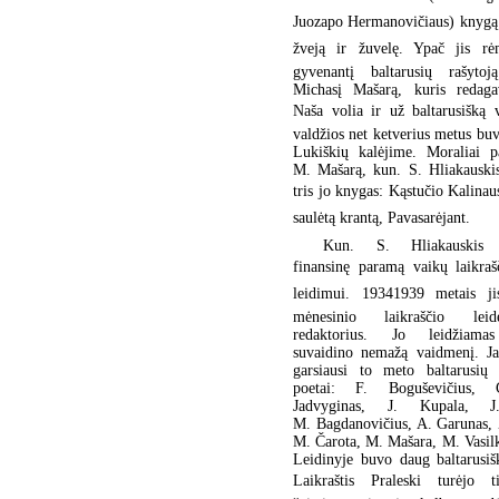
Juozapo Hermanovičiaus) knygą 
žveją ir žuvelę. Ypač jis rė
gyvenantį baltarusių rašyto
Michasį Mašarą, kuris redagav
Naša volia ir už baltarusišką 
valdžios net ketverius metus bu
Lukiškių kalėjime. Moraliai p
M. Mašarą, kun. S. Hliakauskis
tris jo knygas: Kąstučio Kalinausk
saulėtą krantą, Pavasarėjant.
Kun. S. Hliakauskis 
finansinę paramą vaikų laikrašči
leidimui. 19341939 metais j
mėnesinio laikraščio lei
redaktorius. Jo leidžiamas 
suvaidino nemažą vaidmenį. Ja
garsiausi to meto baltarusių 
poetai: F. Boguševičius, 
Jadvyginas, J. Kupala, J
M. Bagdanovičius, A. Garunas, 
M. Čarota, M. Mašara, M. Vasilk
Leidinyje buvo daug baltarusiš
Laikraštis Praleski turėjo t