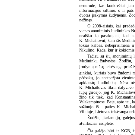
nenurodė, kas konkrečiai jam 
informacijos šaltinio, o ir pa
duotas įsakymas žudynėms. Žodž
nežinąs.
O 2008-aisiais, kai praded
vienas anoniminis liudininkas Nr
neaišku ką pasakojant, kad n
K. Michailovui, kam šis Medinink
tokias kalbas, nebeprisimena i
Nikulino. Kada, kur ir kokiomis 
Tačiau su šių anoniminių l
Medininkų žudynėse. Žodžiu, į
įrodymų mūsų teisėsauga prieš K.
ginklai, kuriais buvo žudomi m
pėdsakų, jo neatpažįsta vienint
apklaustų liudininkų. Nėra nė 
K. Michailovas tikrai dalyvavo 
lūpų girdėjo, jog K. Michailov
žino tik tiek, kad Konstanti
Valakampiuose. Beje, apie tai, 
sužinojo iš... paties K. Micha
Vilniuje, Lietuvos teisėsauga neb
Žodžiu, įtariamųjų, galėju
atvirkščiai  išsiplėtė.
Čia galėjo būti ir KGB, i