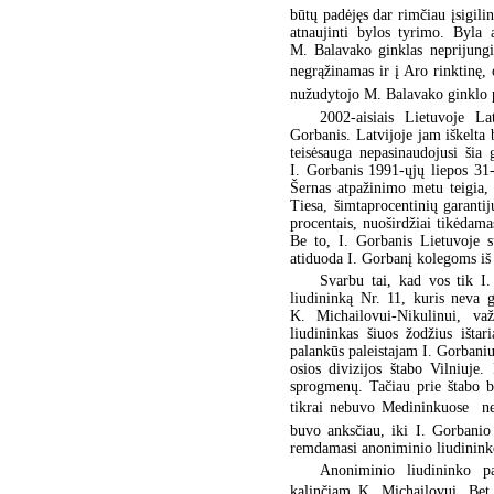
būtų padėjęs dar rimčiau įsigil
atnaujinti bylos tyrimo. Byla 
M. Balavako ginklas neprijungi
negrąžinamas ir į Aro rinktinę
nužudytojo M. Balavako ginklo 
2002-aisiais Lietuvoje La
Gorbanis. Latvijoje jam iškelt
teisėsauga nepasinaudojusi šia
I. Gorbanis 1991-ųjų liepos 31
Šernas atpažinimo metu teigia,
Tiesa, šimtaprocentinių garantij
procentais, nuoširdžiai tikėdam
Be to, I. Gorbanis Lietuvoje s
atiduoda I. Gorbanį kolegoms iš 
Svarbu tai, kad vos tik I.
liudininką Nr. 11, kuris neva 
K. Michailovui-Nikulinui, va
liudininkas šiuos žodžius išta
palankūs paleistajam I. Gorbaniu
osios divizijos štabo Vilniuje
sprogmenų. Tačiau prie štabo b
tikrai nebuvo Medininkuose  n
buvo anksčiau, iki I. Gorbanio
remdamasi anoniminio liudininko
Anoniminio liudininko pa
kalinčiam K. Michailovui. Bet 