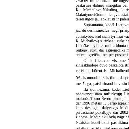
OMON milicininkai, ideologiška
paskirties dalinių smogikai be
K. Michailovą-Nikuliną, kur
Makutynovičiumi, lengviausia
teisėsaugos jau apklausti ir paleis
Suprantama, kodėl Lietuvos
jau du dešimtmečius  negi prisip
aplinkybės, kad šiam tyrimui vad
K. Michailovą surinkta užtektin
Lukiškes byla teismui atiduota t
reikėjo laukti dar aštuoniolika
teismui greičiau nei per pusmetį.
O ir Lietuvos visuomenė
žiniasklaidoje buvo paskelbta it
verčiama būtent K. Michailovui
šešiais omonininkais tikrai dalyv
medžiaga, patvirtinanti buvusi
Iki šiol nežinia, kodėl Li
padovanojusiam nužudytųjų Lie
malonės Tomo Šerno pirmoje ap
dar 1996 metais T. Šerno atpažint
kaip tiesiogiai dalyvavęs Med
privačiame pokalbyje dar 2002 
žinoma, Medininkų bylą nagrinėj
Neaišku, kodėl aklai pasitikima 
sulaikyti su Medininkuose nužudy