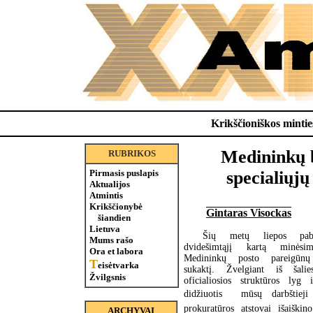
Krikščioniškos minties
Medininkų b
RUBRIKOS
Pirmasis puslapis
specialiųj
Aktualijos
Atmintis
Krikščionybė
Gintaras Visockas
šiandien
Lietuva
Šių metų liepos pab
Mums rašo
dvidešimtąjį kartą minėsi
Ora et labora
Medininkų posto pareigūn
T
eisėtvarka
sukaktį. Žvelgiant iš šalie
Žvilgsnis
oficialiosios struktūros lyg
didžiuotis  mūsų darbštieji
prokuratūros atstovai išaiškin
ARCHYVAI