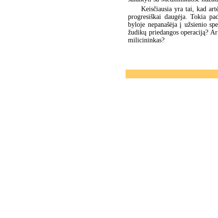
Keisčiausia yra tai, kad a
progresiškai daugėja. Tokia pa
byloje nepanašėja į užsienio sp
žudikų priedangos operaciją? Ar
milicininkas?