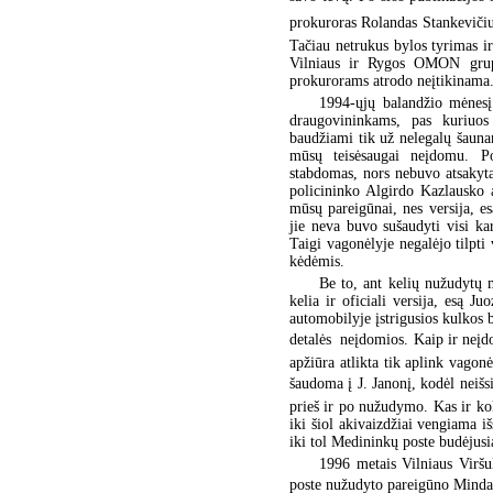
prokuroras Rolandas Stankevičius.
Tačiau netrukus bylos tyrimas ir
Vilniaus ir Rygos OMON grupė
prokurorams atrodo neįtikinama
1994-ųjų balandžio mėnesį
draugovininkams, pas kuriuos
baudžiami tik už nelegalų šauna
mūsų teisėsaugai neįdomu. P
stabdomas, nors nebuvo atsakyta
policininko Algirdo Kazlausko 
mūsų pareigūnai, nes versija, e
jie neva buvo sušaudyti visi kar
Taigi vagonėlyje negalėjo tilpti 
kėdėmis.
Be to, ant kelių nužudytų 
kelia ir oficiali versija, esą J
automobilyje įstrigusios kulkos 
detalės  neįdomios. Kaip ir ne
apžiūra atlikta tik aplink vagonė
šaudoma į J. Janonį, kodėl neišsi
prieš ir po nužudymo. Kas ir ko
iki šiol akivaizdžiai vengiama iš
iki tol Medininkų poste budėjusia
1996 metais Vilniaus Viršu
poste nužudyto pareigūno Mindaug