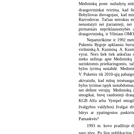
Medininkų poste nužudytų mūs
draugovininkai tvirtina, kad 
Bobyliovas dievagojasi, kad mi
Razvodovas. Tačiau netrukus mū
nenustatyti nei įtariamieji, n
pirmaisiais nepriklausomybės 
draugovininkų, ir Vilniaus OMO
Nepamirškime ir 1992 metų
Pukeniu Rygoje apklausia buvu
viršininką A. Kuzminą. A. Kuzm
vyrai. Nors šiek tiek anksčiau
nieko nežinąs apie Medininkų 
surinktomis prieštaringomis, t
bylos tyrimą sustabdė. Medinin
V. Pukeniu tik 2010-ųjų pabaigo
akivaizdu, kad mūsų teisėsaug
bylos tyrimas tąsyk sustabdomas, 
net dešimt versijų: Medininkų 
smogikai, buvę raudonieji dra
KGB Alfa arba Vympel smogika
žvalgybos valdybos) žvalgai div
būrys ar ypatingosios paskirt
Pamaskvės?
1993 m. kovo pradžioje dien
savo tėvų. Po šios publikacijo