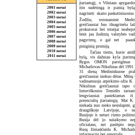
įtariamąjį, o Vilniaus apygardo
2001 metai
itin sudėtingą ir painią byl
2002 metai
nagrinėti  skaito paskutiniuosiu
2003 metai
Žodžiu, rezonansinė Medi
2004 metai
greičiausiai bus išnagrinėta l
2005 metai
prokurorai bei teisėjai neabejo
2006 metai
bent jau žodinių valstybės va
2007 metai
pagyrimų, o gal net  paauk
2008 metai
2009 metai
piniginių premijų.
2010 metai
Tačiau tiems, kurie atidži
2011 metai
bylą, vis dažniau kyla įtarim
Rygos OMON pareigūnas Ko
Michailovas-Nikulinas dėl 1991
31 dieną Medininkuose pral
greičiausiai niekuo dėtas. Mūsų v
vadinamuoju atpirkimo ožiu K. 
Nikulinas greičiausiai tapo 
lietuviškosios Temidės tarna
lengviausiai pasiekiamas i
potencialių įtariamųjų. Mat K.
niekada nuo nieko nesislapstė,
draugiškoje Latvijoje, o n
Rusijoje ir neturi rimto politin
Rusija dėl jo sulaikymo nep
oficialaus, nei paslėpto nepa
Rusų žiniasklaida K. Michailo
informacijų bei reportažų.