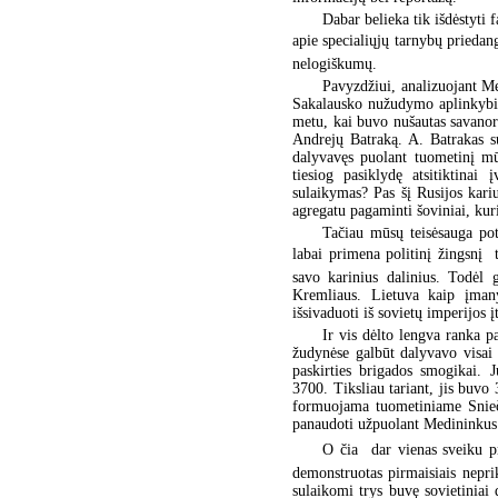
Dabar belieka tik išdėstyti 
apie specialiųjų tarnybų priedang
nelogiškumų.
Pavyzdžiui, analizuojant M
Sakalausko nužudymo aplinkybių
metu, kai buvo nušautas savanori
Andrejų Batraką. A. Batrakas s
dalyvavęs puolant tuometinį mū
tiesiog pasiklydę atsitiktina
sulaikymas? Pas šį Rusijos kariu
agregatu pagaminti šoviniai, ku
Tačiau mūsų teisėsauga pot
labai primena politinį žingsnį 
savo karinius dalinius. Todėl 
Kremliaus. Lietuva kaip įma
išsivaduoti iš sovietų imperijos į
Ir vis dėlto lengva ranka 
žudynėse galbūt dalyvavo visai
paskirties brigados smogikai. 
3700. Tiksliau tariant, jis buvo
formuojama tuometiniame Sniečk
panaudoti užpuolant Medininkus
O čia  dar vienas sveiku 
demonstruotas pirmaisiais nepr
sulaikomi trys buvę sovietiniai