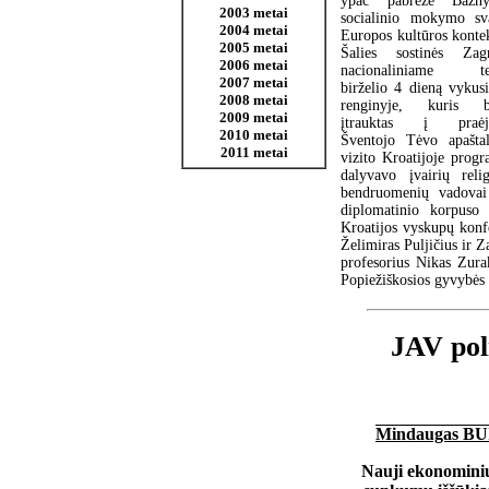
ypač pabrėžė Bažny
2003 metai
socialinio mokymo sv
2004 metai
Europos kultūros kontek
2005 metai
Šalies sostinės Zag
2006 metai
nacionaliniame te
2007 metai
birželio 4 dieną vykus
2008 metai
renginyje, kuris 
2009 metai
įtrauktas į praėj
2010 metai
Šventojo Tėvo apaštal
2011 metai
vizito Kroatijoje progr
dalyvavo įvairių relig
bendruomenių vadovai
diplomatinio korpuso
Kroatijos vyskupų konf
Želimiras Puljičius ir Z
profesorius Nikas Zurak
Popiežiškosios gyvybės
JAV poli
Mindaugas B
Nauji ekonomini