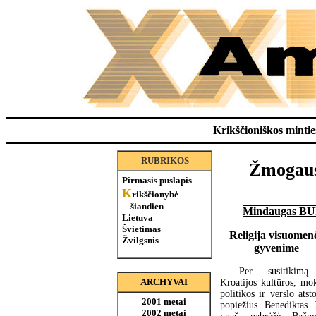
Krikščioniškos minties
RUBRIKOS
Žmogaus
Pirmasis puslapis
K
rikščionybė
šiandien
Mindaugas B
Lietuva
Švietimas
Religija visuomen
Žvilgsnis
gyvenime
Per susitikimą
ARCHYVAI
Kroatijos kultūros, mok
politikos ir verslo atst
2001 metai
popiežius Benediktas
2002 metai