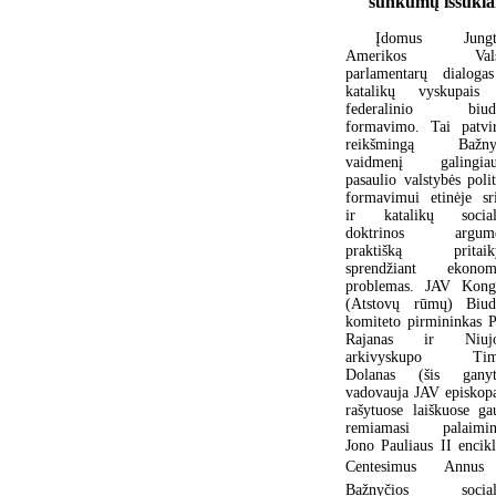
sunkumų iššūkia
Įdomus Jungti
Amerikos Valst
parlamentarų dialoga
katalikų vyskupais
federalinio biudž
formavimo. Tai patvir
reikšmingą Bažnyč
vaidmenį galingiau
pasaulio valstybės poli
formavimui etinėje sri
ir katalikų social
doktrinos argume
praktišką pritaik
sprendžiant ekonom
problemas. JAV Kong
(Atstovų rūmų) Biud
komiteto pirmininkas P
Rajanas ir Niujo
arkivyskupo Timo
Dolanas (šis ganyt
vadovauja JAV episkopa
rašytuose laiškuose gau
remiamasi palaimin
Jono Pauliaus II encikl
Centesimus Annus
Bažnyčios sociali