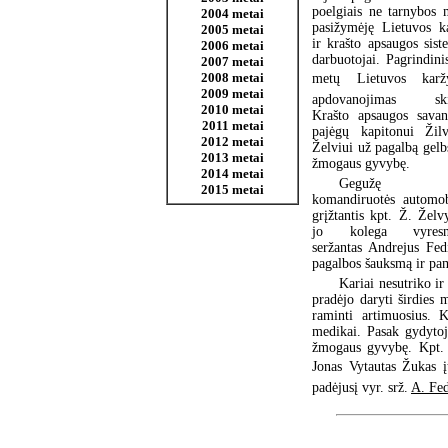
poelgiais ne tarnybos 
2004 metai
pasižymėję Lietuvos ka
2005 metai
ir krašto apsaugos sist
2006 metai
darbuotojai. Pagrindini
2007 metai
2008 metai
metų Lietuvos karžy
2009 metai
apdovanojimas ski
2010 metai
Krašto apsaugos savan
2011 metai
pajėgų kapitonui Žilv
2012 metai
Želviui už pagalbą gelb
2013 metai
žmogaus gyvybę.
2014 metai
Gegužę 
2015 metai
komandiruotės automob
grįžtantis kpt. Ž. Želv
jo kolega vyresny
seržantas Andrejus Fedi
pagalbos šauksmą ir pa
Kariai nesutriko ir
pradėjo daryti širdies m
raminti artimuosius. 
medikai. Pasak gydytoj
žmogaus gyvybę. Kpt. Ž
Jonas Vytautas Žukas įt
padėjusį vyr. srž.
A. Fed