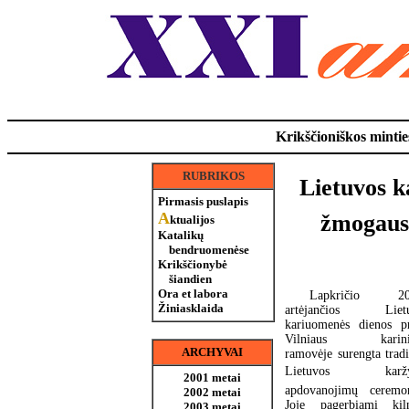
Krikščioniškos minties
RUBRIKOS
Lietuvos 
Pirmasis puslapis
A
žmogaus 
ktualijos
Katalikų
bendruomenėse
Krikščionybė
šiandien
Ora et labora
Lapkričio 20-
Žiniasklaida
artėjančios Lietu
kariuomenės dienos p
Vilniaus karini
ARCHYVAI
ramovėje surengta tradi
Lietuvos karžyg
2001 metai
apdovanojimų ceremon
2002 metai
Joje pagerbiami kiln
2003 metai