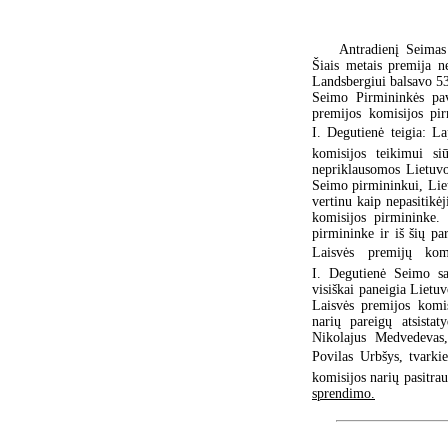
Antradienį Seimas 
Šiais metais premija 
Landsbergiui balsavo 53
Seimo Pirmininkės pav
premijos komisijos pir
I. Degutienė teigia: 
komisijos teikimui si
nepriklausomos Lietuvo
Seimo pirmininkui, Lie
vertinu kaip nepasitikė
komisijos pirmininke.
pirmininke ir iš šių pa
Laisvės premijų kom
I. Degutienė Seimo s
visiškai paneigia Lietu
Laisvės premijos komis
narių pareigų atsistat
Nikolajus Medvedevas,
Povilas Urbšys, tvarki
komisijos narių pasitrau
sprendimo.