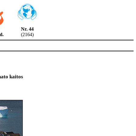
Nr. 44
7 d.
(2164)
mato kaitos