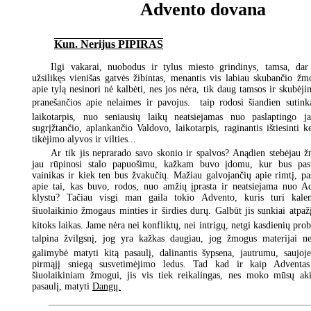
Advento dovana
Kun. Nerijus PIPIRAS
Ilgi vakarai, nuobodus ir tylus miesto grindinys, tamsa, dar
užsilikęs vienišas gatvės žibintas, menantis vis labiau skubančio žm
apie tylą nesinori nė kalbėti, nes jos nėra, tik daug tamsos ir skubėji
pranešančios apie nelaimes ir pavojus.  taip rodosi šiandien sutin
laikotarpis, nuo seniausių laikų neatsiejamas nuo paslaptingo ja
sugrįžtančio, aplankančio Valdovo, laikotarpis, raginantis ištiesinti k
tikėjimo alyvos ir vilties...
Ar tik jis neprarado savo skonio ir spalvos? Anądien stebėjau 
jau rūpinosi stalo papuošimu, kažkam buvo įdomu, kur bus past
vainikas ir kiek ten bus žvakučių. Mažiau galvojančių apie rimtį, pa
apie tai, kas buvo, rodos, nuo amžių įprasta ir neatsiejama nuo Ad
klystu? Tačiau visgi man gaila tokio Advento, kuris turi kale
šiuolaikinio žmogaus minties ir širdies durų. Galbūt jis sunkiai atpažį
kitoks laikas. Jame nėra nei konfliktų, nei intrigų, netgi kasdienių pro
talpina žvilgsnį, jog yra kažkas daugiau, jog žmogus materijai nep
galimybė matyti kitą pasaulį, dalinantis šypsena, jautrumu, saujoje
pirmąjį sniegą susvetimėjimo ledus. Tad kad ir kaip Adventas 
šiuolaikiniam žmogui, jis vis tiek reikalingas, nes moko mūsų akis
pasaulį, matyti
Dangų.