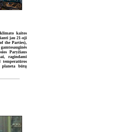
 klimato kaitos
anti jau 21-oji
f the Parties),
s gamtosauginės
sios Paryžiaus
hai, ragindami
ėl temperatūros
 planeta būtų