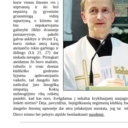
kurie vienus žmones ves į
stipriausią ir iki šiol
nepatirtą jų gyvenime
griausmingą vidinį
supurtymą, o kitiems tai
bus nepakartojama
galimybė išlikti dvasinėje
pusiausvyroje, pakelti
galvas aukštyn ir išvysti Tą,
kurio niekas antrą kartą
ateinančio tokio garbingo ir
didingo (Lk 21, 27) dar
niekada neregėjo. Pirmąkart
ateidamas Jis buvo mažutis,
rubuilis ir visus dosniai
kūdikiško giedrumo
šypsena apdovanojantis
vaikelis, tad daugelis Jam
natūraliai juto žmogišką
simpatiją. Kokią
nužmogėjimo ribą reikėtų
pasiekti, kad kas nors, žvelgdamas į nekaltai krykštaujantį naujag
linkėti mirties? Deja, pavyzdžiui, bejėgiškiausių negimusių kūdikių 
daugelio žmonių sąmonėje dar nėra įsišaknijusi nuostata, jog tai  tei
Dievo teismo bei pelnyto atpildo besišaukianti
nuodėmė.