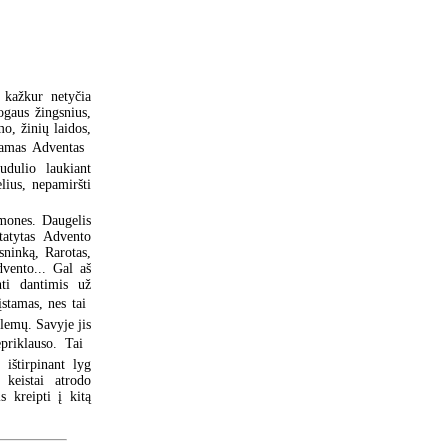
 kažkur netyčia
ogaus žingsnius,
mo, žinių laidos,
kamas Adventas 
udulio laukiant
elius, nepamiršti
žmones. Daugelis
atytas Advento
sninką, Rarotas,
vento... Gal aš
nti dantimis už
stamas, nes tai 
blemų. Savyje jis
riklauso. Tai 
 ištirpinant lyg
keistai atrodo
 kreipti į kitą