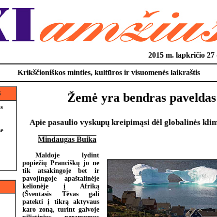
2015 m. lapkričio 2
Krikščioniškos minties, kultūros ir visuomenės laikraštis
S
Žemė yra bendras paveldas
is
Apie pasaulio vyskupų kreipimąsi dėl globalinės kli
e
Mindaugas Buika
Maldoje lydint
popiežių Pranciškų jo ne
tik atsakingoje bet ir
pavojingoje apaštalinėje
kelionėje į Afriką
(Šventasis Tėvas gali
patekti į tikrą aktyvaus
karo zoną, turint galvoje