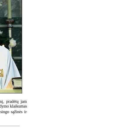
imį, pradėtų jam
žudymo klaikumas
singo sąžinės ir