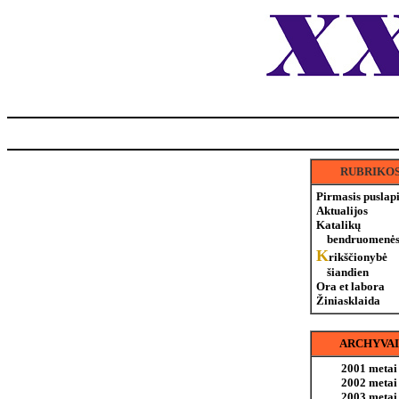
RUBRIKO
Pirmasis puslap
Aktualijos
Katalikų
bendruomenės
K
rikščionybė
šiandien
Ora et labora
Žiniasklaida
ARCHYVAI
2001 metai
2002 metai
2003 metai