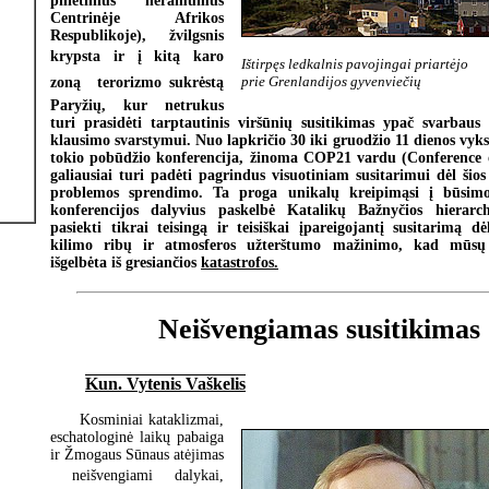
pilietinius neramumus
Centrinėje Afrikos
Respublikoje), žvilgsnis
krypsta ir į kitą karo
Ištirpęs ledkalnis pavojingai priartėjo
prie Grenlandijos gyvenviečių
zoną  terorizmo sukrėstą
Paryžių, kur netrukus
turi prasidėti tarptautinis viršūnių susitikimas ypač svarbaus
klausimo svarstymui. Nuo lapkričio 30 iki gruodžio 11 dienos vyksi
tokio pobūdžio konferencija, žinoma COP21 vardu (Conference o
galiausiai turi padėti pagrindus visuotiniam susitarimui dėl šio
problemos sprendimo. Ta proga unikalų kreipimąsi į būsimo
konferencijos dalyvius paskelbė Katalikų Bažnyčios hierarc
pasiekti tikrai teisingą ir teisiškai įpareigojantį susitarimą d
kilimo ribų ir atmosferos užterštumo mažinimo, kad mūsų
išgelbėta iš gresiančios
katastrofos.
Neišvengiamas susitikimas
Kun. Vytenis Vaškelis
Kosminiai kataklizmai,
eschatologinė laikų pabaiga
ir Žmogaus Sūnaus atėjimas
 neišvengiami dalykai,