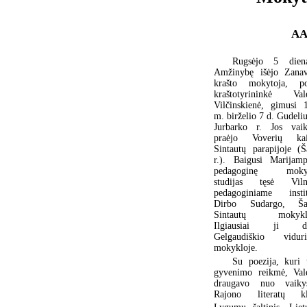
AA
Rugsėjo 5 dien
Amžinybę išėjo Zana
krašto mokytoja, po
kraštotyrininkė Vale
Vilčinskienė, gimusi 
m. birželio 7 d. Gudeli
Jurbarko r. Jos vaik
praėjo Voverių ka
Sintautų parapijoje (Š
r.). Baigusi Marijamp
pedagoginę mokyk
studijas tęsė Viln
pedagoginiame instit
Dirbo Sudargo, Ša
Sintautų mokyklo
Ilgiausiai ji di
Gelgaudiškio viduri
mokykloje.
Su poezija, kuri 
gyvenimo reikmė, Vale
draugavo nuo vaikys
Rajono literatų k