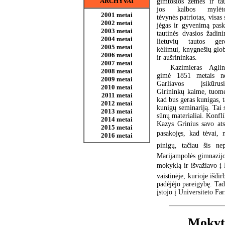
ARCHYVAI
gimtosios žemės ir tau
jos kalbos mylėto
2001 metai
tėvynės patriotas, visas
2002 metai
jėgas ir gyvenimą pask
2003 metai
tautinės dvasios žadini
2004 metai
lietuvių tautos ger
2005 metai
kėlimui, knygnešių glob
2006 metai
ir aušrininkas.
2007 metai
Kazimieras Aglin
2008 metai
gimė 1851 metais ne
2009 metai
Garliavos įsikūrus
2010 metai
Girininkų kaime, tuome
2011 metai
kad bus geras kunigas, t
2012 metai
kunigų seminariją. Tai s
2013 metai
sūnų materialiai. Konfli
2014 metai
Kazys Grinius savo ats
2015 metai
pasakojęs, kad tėvai,
2016 metai
pinigų, tačiau šis ne
Marijampolės gimnazijo
mokyklą ir išvažiavo į 
vaistinėje, kurioje išdi
padėjėjo pareigybę. Tada
įstojo į Universiteto F
Mokyto