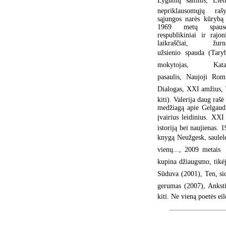
Lygumų šaltinis, Liet
nepriklausomųjų rašy
sąjungos narės kūrybą
1969 metų spausd
respublikiniai ir rajon
laikraščiai, žurna
užsienio spauda (Taryb
mokytojas, Kata
pasaulis, Naujoji Rom
Dialogas, XXI amžius, 
kiti). Valerija daug raš
medžiagą apie Gelgaudi
įvairius leidinius. XX
istoriją bei naujienas. 
knygą Neužgesk, saulele
vienų..., 2009 metais 
kupina džiaugsmo, tikėj
Sūduva (2001), Ten, si
gerumas (2007), Anksti
kiti. Ne vieną poetės ei