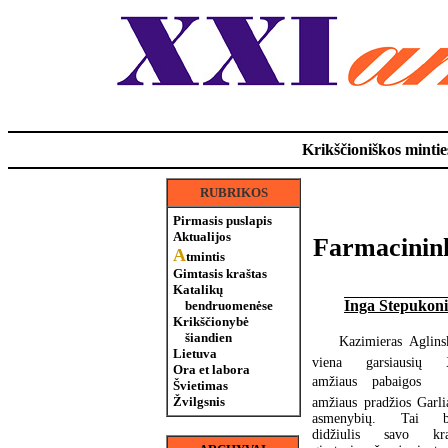
Krikščioniškos minties
RUBRIKOS
Pirmasis puslapis
Aktualijos
Farmacininka
A
tmintis
Gimtasis kraštas
Katalikų
Inga Stepukon
bendruomenėse
Krikščionybė
šiandien
Kazimieras Aglinsk
Lietuva
viena garsiausių 
Ora et labora
amžiaus pabaigos 
Švietimas
Žvilgsnis
amžiaus pradžios Garli
asmenybių. Tai b
didžiulis savo kra