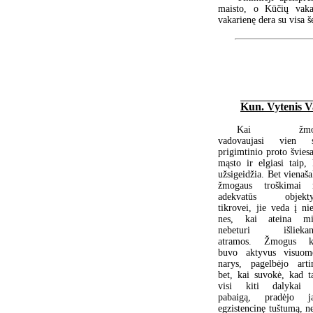
maisto, o Kūčių vakar
vakarienę dera su visa 
Kun. Vytenis V
Kai žmog
vadovaujasi vien 
prigimtinio proto šviesa
mąsto ir elgiasi taip, 
užsigeidžia. Bet vienaša
žmogaus troškimai 
adekvatūs objekty
tikrovei, jie veda į ni
nes, kai ateina mir
nebeturi išliekan
atramos. Žmogus k
buvo aktyvus visuom
narys, pagelbėjo arti
bet, kai suvokė, kad ta
visi kiti dalykai 
pabaigą, pradėjo ja
egzistencinę tuštumą, n