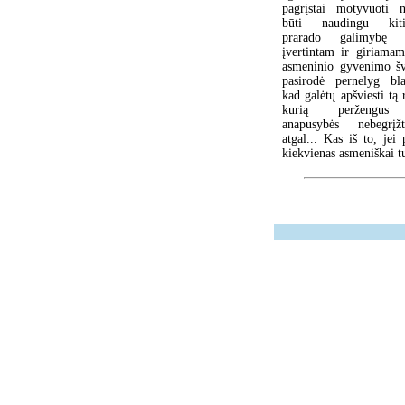
pagrįstai motyvuoti n
būti naudingu kit
prarado galimybę 
įvertintam ir giriamam
asmeninio gyvenimo šv
pasirodė pernelyg bla
kad galėtų apšviesti tą 
kurią peržengus
anapusybės nebegrįž
atgal... Kas iš to, je
kiekvienas asmeniškai t