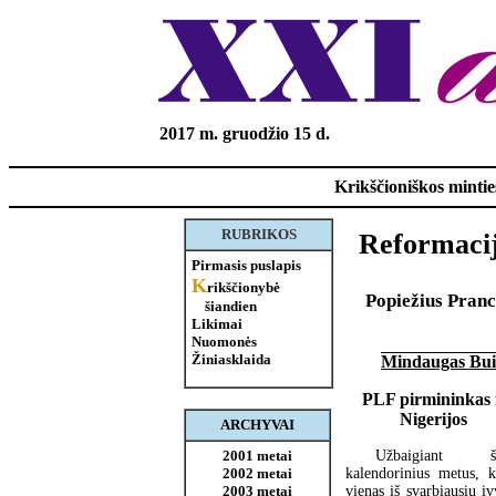
2017 m. gruodžio 15 d.
Krikščioniškos minties
RUBRIKOS
Reformacij
Pirmasis puslapis
K
rikščionybė
Popiežius Pranc
šiandien
Likimai
Nuomonės
Žiniasklaida
Mindaugas Bu
PLF pirmininkas 
Nigerijos
ARCHYVAI
2001 metai
Užbaigiant ši
2002 metai
kalendorinius metus, k
2003 metai
vienas iš svarbiausių į