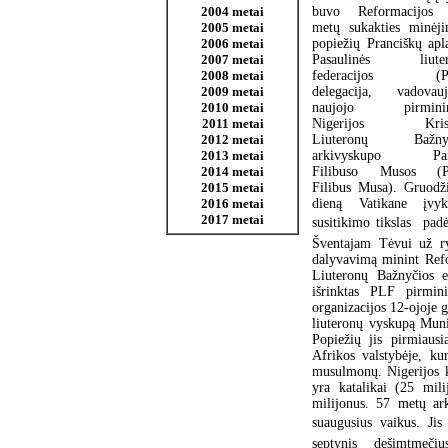
2004 metai
buvo Reformacijos
2005 metai
metų sukakties minėji
2006 metai
popiežių Pranciškų apl
2007 metai
Pasaulinės liuter
2008 metai
federacijos (P
2009 metai
delegacija, vadovau
2010 metai
naujojo pirminin
2011 metai
Nigerijos Krist
2012 metai
Liuteronų Bažnyč
2013 metai
arkivyskupo Pan
2014 metai
Filibuso Musos (P
2015 metai
Filibus Musa). Gruodž
2016 metai
dieną Vatikane įvyk
2017 metai
susitikimo tikslas  pad
Šventajam Tėvui už r
dalyvavimą minint Refor
Liuteronų Bažnyčios 
išrinktas PLF pirmin
organizacijos 12-ojoje 
liuteronų vyskupą Mun
Popiežių jis pirmiausi
Afrikos valstybėje, ku
musulmonų. Nigerijos k
yra katalikai (25 mili
milijonus. 57 metų ark
suaugusius vaikus. Jis 
septynis dešimtmečiu