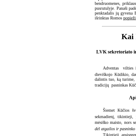
bendruomenes, priklaus
pusrutulyje. Panaši padė
penktadalis jų gyvena E
išrinktas Romos
popiež
Kai
LVK sekretoriato i
Adventas  vilties
dieviškojo Kūdikio, d
dalintis tuo, ką turime,
tradicijų  pasninkas Kū
Api
Šiemet Kūčios šv
sekmadienį, tikintieji,
mėsiško maisto, nors s
dėl atgailos ir pasninko
Tikintieji apsispr