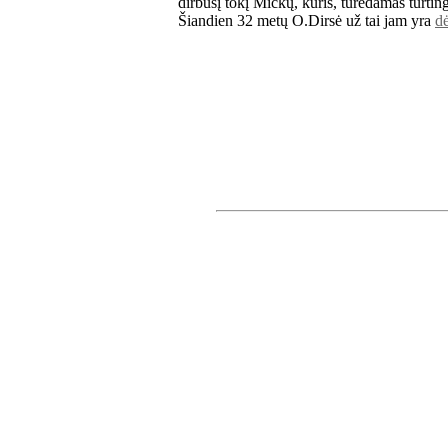
dirbusį tokį Mickų, kuris, turėdamas turtingą
Šiandien 32 metų O.Dirsė už tai jam yra
d