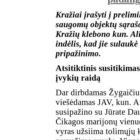
Kražiai įrašyti į prel
saugomų objektų sąraš
Kražių klebono kun. Al
indėlis, kad jie sulaukė
pripažinimo.
Atsitiktinis susitikima
įvykių raidą
Dar dirbdamas Žygaičiu
viešėdamas JAV, kun. A
susipažino su Jūrate Da
Čikagos marijonų vienuo
vyras užsiima tolimųjų 