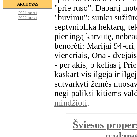
ARCHYVAS
"prie ruso". Dabartį mo
2001 metai
"buvimu": sunku sužiūrė
2002 metai
septyniolika hektarų, te
pieningą karvutę, nebea
benorėti: Marijai 94-eri
vieneriais, Ona - dvejai
- per akis, o kelias į Pr
kaskart vis ilgėja ir ilgė
sutvarkyti žemės nuosa
negi paliksi kitiems val
mindžioti
.
Šviesos proper
padang