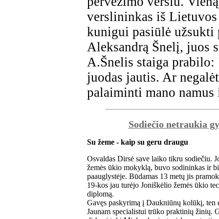
pervežimo verslu. Vieną
verslininkas iš Lietuvo
kunigui pasiūlė užsukti
Aleksandrą Šnelį, juos 
A.Šnelis staiga prabilo:
juodas jautis. Ar negalė
palaiminti mano namus
Sodiečio netraukia g
Su žeme - kaip su geru draugu
Osvaldas Dirsė save laiko tikru sodiečiu. 
žemės ūkio mokyklą, buvo sodininkas ir bi
paauglystėje. Būdamas 13 metų jis pramok
19-kos jau turėjo Joniškėlio žemės ūkio 
diplomą.
Gavęs paskyrimą į Daukniūnų kolūkį, ten 
Jaunam specialistui trūko praktinių žinių.