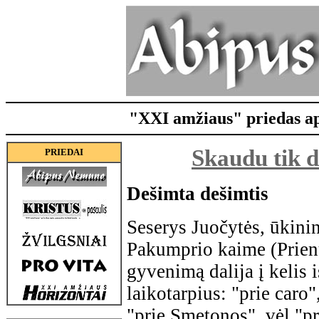
"XXI amžiaus" priedas api
Skaudu tik d
PRIEDAI
Dešimta dešimtis
Seserys Juočytės, ūkini
Pakumprio kaime (Prienų
gyvenimą dalija į kelis i
laikotarpius: "prie caro"
"prie Smetonos", vėl "pr