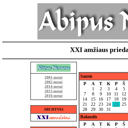
XXI amžiaus pried
Sausis
2001 metai
2002 metai
P
A
T
K
P
Š
2014 metai
1
2
3
4
5
2015 metai
7
8
9
10
11
12
2016 metai
14
15
16
17
18
19
21
22
23
24
25
25
28
29
30
31
ARCHYVAS
Balandis
P
A
T
K
P
Š