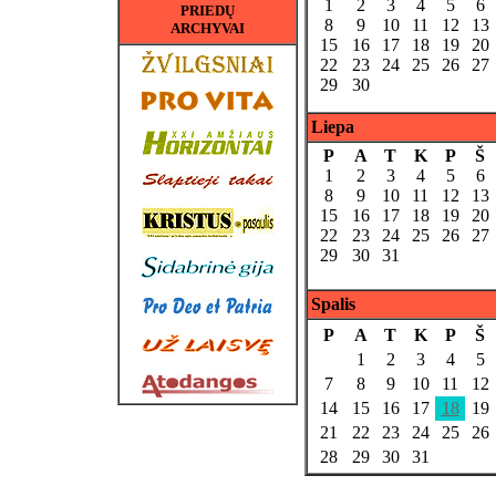
1
2
3
4
5
6
PRIEDŲ
8
9
10
11
12
13
ARCHYVAI
15
16
17
18
19
20
22
23
24
25
26
27
29
30
Liepa
P
A
T
K
P
Š
1
2
3
4
5
6
8
9
10
11
12
13
15
16
17
18
19
20
22
23
24
25
26
27
29
30
31
Spalis
P
A
T
K
P
Š
1
2
3
4
5
7
8
9
10
11
12
14
15
16
17
18
19
21
22
23
24
25
26
28
29
30
31