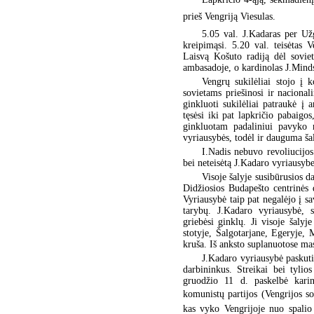
prieš Vengriją Viesulas.
5.05 val. J.Kadaras per Už
kreipimąsi. 5.20 val. teisėtas V
Laisvą Košuto radiją dėl soviet
ambasadoje, o kardinolas J.Mind
Vengrų sukilėliai stojo į 
sovietams priešinosi ir naciona
ginkluoti sukilėliai patraukė į
tęsėsi iki pat lapkričio pabaig
ginkluotam padaliniui pavyko n
vyriausybės, todėl ir dauguma šal
I.Nadis nebuvo revoliucijos
bei neteisėtą J.Kadaro vyriausybe
Visoje šalyje susibūrusios d
Didžiosios Budapešto centrinės 
Vyriausybė taip pat negalėjo į s
tarybų. J.Kadaro vyriausybė, s
griebėsi ginklų. Ji visoje šalyj
stotyje, Šalgotarjane, Egeryje, 
kruša. Iš anksto suplanuotose ma
J.Kadaro vyriausybė paskuti
darbininkus. Streikai bei tylio
gruodžio 11 d. paskelbė karin
komunistų partijos (Vengrijos so
kas vyko Vengrijoje nuo spalio 