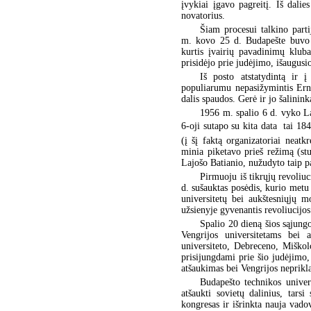
įvykiai įgavo pagreitį. Iš dalie
novatorius.
Šiam procesui talkino part
m. kovo 25 d. Budapešte buvo į
kurtis įvairių pavadinimų klub
prisidėjo prie judėjimo, išaugusio
Iš posto atstatydintą ir
populiarumu nepasižymintis Ernė
dalis spaudos. Gerė ir jo šalinin
1956 m. spalio 6 d. vyko La
6-oji sutapo su kita data  tai 
(į šį faktą organizatoriai neat
minia piketavo prieš režimą (st
Lajošo Batianio, nužudyto taip p
Pirmuoju iš tikrųjų revoliu
d. sušauktas posėdis, kurio metu 
universitetų bei aukštesniųjų 
užsienyje gyvenantis revoliucijos
Spalio 20 dieną šios sąjungo
Vengrijos universitetams bei
universiteto, Debreceno, Miškol
prisijungdami prie šio judėjimo,
atšaukimas bei Vengrijos neprik
Budapešto technikos univers
atšaukti sovietų dalinius, tars
kongresas ir išrinkta nauja vado