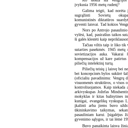
Ko siekta šia Vengrijos 
įvykusia 1956 metų rudenį?
Galima teigti, kad norėta 
sugrąžinti Sovietų okup
komunistinės diktatūros suard
gyventi laisvai. Tad kokios Veng
Nors po Antrojo pasaulinio
vylėsi, kad, pasirašius taikos su
ši galės klestėti kaip nepriklaus
Tačiau viltis taip ir liko tik
sutarties pasekmės. 1945 metų 
sovietizacijos auka. Vakarai 
kompensacijos už kare patirtus 
piliečių intelektinį turtą.
Piliečių teisių į laisvę bei
bei koncepcinės bylos sukūrė šal
(oficialiu pavadinimu: Vengrų da
visuomenės struktūros, o visos o
kontroliuojamos. Kaip niekada a
arkivyskupas Jožefas Mindsentis
mokyklas ir kitas bažnytines in
kunigai, evangelikų vyskupas L
įkalinti arba jiems buvo uždr
ūkininkavimo taikymas, seka
pasauliniam karui. Įsigalėjus ž
gyvenimo sąlygos, ir tai lėmė 1
Buvo panaikinta laisva žini