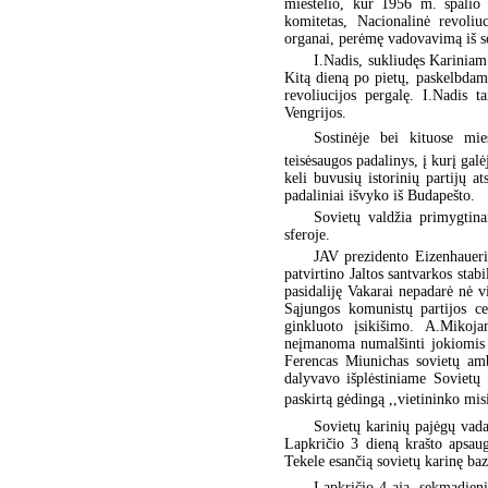
miestelio, kur 1956 m. spalio 
komitetas, Nacionalinė revoliuc
organai, perėmę vadovavimą iš so
I.Nadis, sukliudęs Kariniam
Kitą dieną po pietų, paskelbdama
revoliucijos pergalę. I.Nadis 
Vengrijos.
Sostinėje bei kituose mie
teisėsaugos padalinys, į kurį galė
keli buvusių istorinių partijų a
padaliniai išvyko iš Budapešto.
Sovietų valdžia primygtina
sferoje.
JAV prezidento Eizenhauerio
patvirtino Jaltos santvarkos sta
pasidaliję Vakarai nepadarė nė v
Sąjungos komunistų partijos ce
ginkluoto įsikišimo. A.Mikoja
neįmanoma numalšinti jokiomis 
Ferencas Miunichas sovietų amb
dalyvavo išplėstiniame Sovietų
paskirtą gėdingą ,,vietininko misi
Sovietų karinių pajėgų vada
Lapkričio 3 dieną krašto apsau
Tekele esančią sovietų karinę ba
Lapkričio 4-ąją, sekmadienį