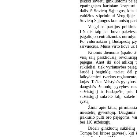
įsikišti sovietų ginkluotoms paj
ypatingajam kariniam korpusui.
dalis iš Sovietų Sąjungos, kita 
valdžios stiprinimui Vengrijoj
Sovietų Sąjungos komunistų parti
Vengrijos partijos politin
I.Nadis taip pat buvo pakviest
įsigaliojo centralizuotas nurodym
Po vidurnakčio į Budapeštą įžyg
šarvuočius. Mūšis virto kova už l
Kitomis dienomis (spalio 2
visą šalį pasklidusią revoliuci
pajėgas. Anot iki šiol atliktų
sukilėliai, tiek vyriausybės pajė
šaudė į beginklę, tačiau dėl p
laikydamiesi tvarkos reglamento, 
kojas. Tačiau Valstybės gynybos 
daugybės žmonių gyvybes nusi
sužeistųjų) ir Budapešte, prie
sužeistųjų) sukrėtė šalį, sukėl
ryžtą.
Žinia apie kitas, pirmiausi
miestelių gyventojų. Dauguma 
įsakiusio pulti oro pajėgoms, va
bei 110 sužeistųjų.
Dideli ginkluotų sukilėlių
Tompa bei kitose gatvėse), kiti š