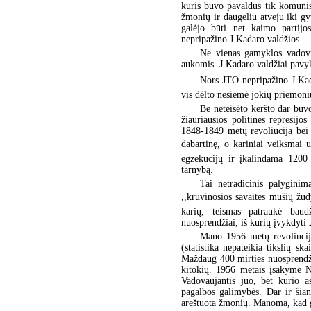
kuris buvo pavaldus tik komunis
žmonių ir daugeliu atveju iki gy
galėjo būti net kaimo partijos
nepripažino J.Kadaro valdžios.
Ne vienas gamyklos vadov
aukomis. J.Kadaro valdžiai pavyk
Nors JTO nepripažino J.Kadar
vis dėlto nesiėmė jokių priemonių
Be neteisėto keršto dar bu
žiauriausios politinės represijo
1848-1849 metų revoliucija bei k
dabartinę, o kariniai veiksmai 
egzekucijų ir įkalindama 1200
tarnybą.
Tai netradicinis palygini
,,kruvinosios savaitės mūšių žu
karių, teismas patraukė bau
nuosprendžiai, iš kurių įvykdyti 
Mano 1956 metų revoliucijo
(statistika nepateikia tikslių sk
Maždaug 400 mirties nuosprendži
kitokių. 1956 metais įsakyme N
Vadovaujantis juo, bet kurio a
pagalbos galimybės. Dar ir šian
areštuota žmonių. Manoma, kad g