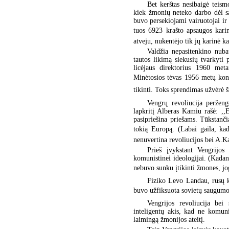
Bet kerštas nesibaigė teis
kiek žmonių neteko darbo dėl s
buvo persekiojami vairuotojai ir 
tuos 6923 krašto apsaugos karini
atveju, nukentėjo tik jų karinė k
Valdžia nepasitenkino nubau
tautos likimą siekusių tvarkyti 
licėjaus direktorius 1960 meta
Minėtosios tėvas 1956 metų kon
tikinti. Toks sprendimas užvėrė š
Vengrų revoliucija perženg
lapkritį Alberas Kamiu rašė: ,,E
pasipriešina priešams. Tūkstanč
tokią Europą. (Labai gaila, kad
nenuvertina revoliucijos bei A.K
Prieš įvykstant Vengrijos
komunistinei ideologijai. (Kadan
nebuvo sunku įtikinti žmones, jog
Fiziko Levo Landau, rusų k
buvo užfiksuota sovietų saugumo b
Vengrijos revoliucija bei
inteligentų akis, kad ne komun
laimingą žmonijos ateitį.