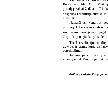
Taip Vengrijos laisvės kovo
Rodos, išsipildė JAV į Maskvą
gruodį pasakyti žodžiai: ,,Tai, ka
Vengrijos revoliucija suteikė v
tautoms.
Numalšinusi Vengrijos rev
pavasarį, L.Brežnevo doktrina pa
šimtmečius turės gyventi pagal 
žlugo, kaip teigia daugelis, dėl 
Todėl revoliucijos jubilie
gyvybę, ir tiems, kurie už lai
persekiojimus.
Tebūnie palaimintas jų at
atmintyje tiek Vengrijoje, tiek L
Kalba, pasakyta Vengrijos r