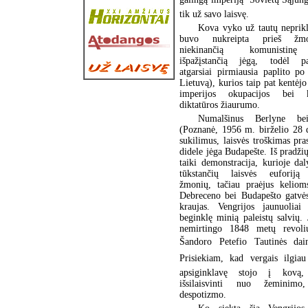
tik už savo laisvę.
Kova vyko už tautų neprik
buvo nukreipta prieš žmo
niekinančią komunistinę
išpažįstančią jėgą, todėl pa
atgarsiai pirmiausia paplito po 
Lietuvą), kurios taip pat kentėj
imperijos okupacijos bei k
diktatūros žiaurumo.
Numalšinus Berlyne bei
(Poznanė, 1956 m. birželio 28 d
sukilimus, laisvės troškimas pra
didele jėga Budapešte. Iš pradžių
taiki demonstracija, kurioje da
tūkstančių laisvės euforiją 
žmonių, tačiau praėjus kelio
Debreceno bei Budapešto gatvėse
kraujas. Vengrijos jaunuolia
beginklę minią paleistų salvių.
nemirtingo 1848 metų revoliu
Šandoro Petefio Tautinės dain
Prisiekiam, kad vergais ilgiau
apsiginklavę stojo į kovą
išsilaisvinti nuo žeminim
despotizmo.