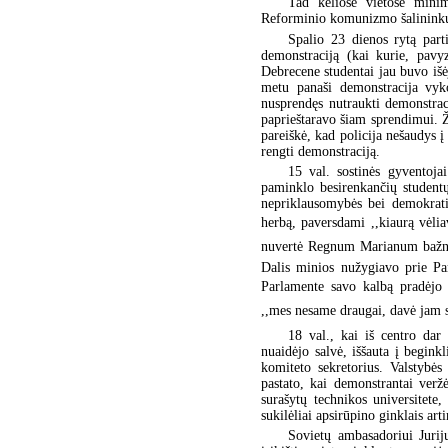
Tad keliose vietose minim
Reforminio komunizmo šalinink
Spalio 23 dienos rytą parti
demonstraciją (kai kurie, pavy
Debrecene studentai jau buvo išė
metu panaši demonstracija vyk
nusprendęs nutraukti demonstrac
paprieštaravo šiam sprendimui. 
pareiškė, kad policija nešaudys į
rengti demonstraciją.
15 val. sostinės gyventoja
paminklo besirenkančių studentų
nepriklausomybės bei demokrati
herbą, paversdami ,,kiaurą vėlia
nuvertė Regnum Marianum bažnyči
Dalis minios nužygiavo prie Par
Parlamente savo kalbą pradėjo 
,,mes nesame draugai, davė jam s
18 val., kai iš centro dar
nuaidėjo salvė, iššauta į begink
komiteto sekretorius. Valstybės
pastato, kai demonstrantai verž
surašytų technikos universitete
sukilėliai apsirūpino ginklais ar
Sovietų ambasadoriui Juri