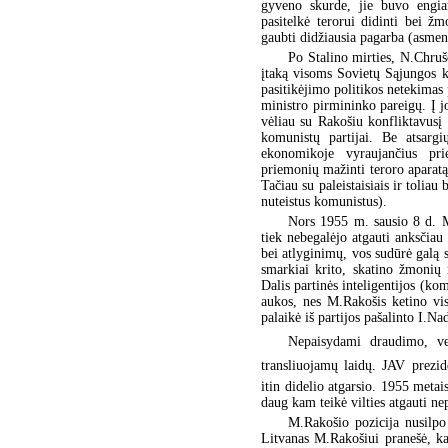
gyveno skurde, jie buvo engia
pasitelkė terorui didinti bei 
gaubti didžiausia pagarba (asmen
Po Stalino mirties, N.Chruš
įtaką visoms Sovietų Sąjungos ko
pasitikėjimo politikos netekimas
ministro pirmininko pareigų. Į jo
vėliau su Rakošiu konfliktavusį
komunistų partijai. Be atsarg
ekonomikoje vyraujančius prie
priemonių mažinti teroro aparatą.
Tačiau su paleistaisiais ir tolia
nuteistus komunistus).
Nors 1955 m. sausio 8 d. M
tiek nebegalėjo atgauti anksčiau
bei atlyginimų, vos sudūrė galą su
smarkiai krito, skatino žmonių 
Dalis partinės inteligentijos (ko
aukos, nes M.Rakošis ketino visą
palaikė iš partijos pašalinto I.Na
Nepaisydami draudimo, ven
transliuojamų laidų. JAV prezid
itin didelio atgarsio. 1955 metai
daug kam teikė vilties atgauti n
M.Rakošio pozicija nusilp
Litvanas M.Rakošiui pranešė, kad