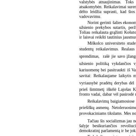
valstybės atnaujinimas. Toks
atsakomybėn. Reikalavimai sureng
dėlto leidžia suprasti, kad šios
vadovavimu.
Norint gerinti šalies ekono
užsienio prekybos sutartis, pe
Toliau reikalauta grąžinti Košuto
ir laisvai reikšti tautinius jausmu
Miškolco universiteto stude
studentų reikalavimus. Realau
sprendimas,  rašė jie savo įža
užsienio politiką vykdančios v
kariuomenę bei pasitraukti iš Var
savitai: Reikalaujame laikytis
vyriausybė pradėtų derybas dėl 
prieš šimtmetį iškėlė Lajošas Ko
fronto vadai, dabar vėl pasirodė
Reikalavimų baigiamosiose n
priešiškų asmenų. Netoleruosime
provokaciniams tikslams. Mes no
Tačiau šis socializmas jau n
šalyje besikuriančios revoliu
demokratinį parlamentą ir be joki