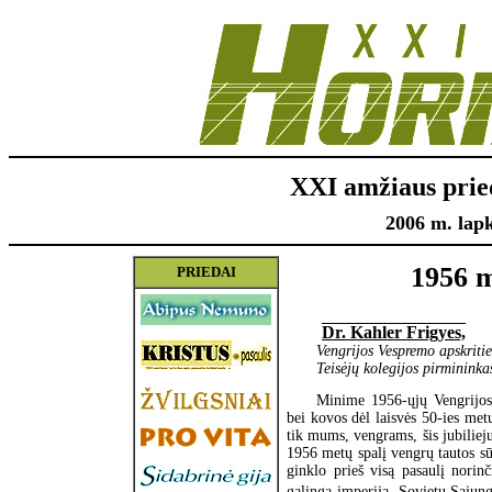
XXI amžiaus prie
2006 m. lapk
1956 m
PRIEDAI
Dr. Kahler Frigyes,
Vengrijos Vespremo apskritie
Teisėjų kolegijos pirmininka
Minime 1956-ųjų Vengrijos 
bei kovos dėl laisvės 50-ies met
tik mums, vengrams, šis jubilieju
1956 metų spalį vengrų tautos sū
ginklo prieš visą pasaulį norinč
galingą imperiją  Sovietų Sąjun