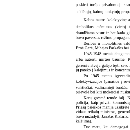
paskirtį turėjo privalomieji spa
auklėtojų, kaimų mokytojų prop
Kaltos tautos kolektyvinę
simbolikos atėmimas (vietoj
draudžiama visur ir bet kada gi
buvo paverstas režimo propagan
Beribės ir monolitinės val
Ernė Gerė, Mihajas Farkašas bei 
1945-1948 metais dauguma po
arba nuteisti mirties bausme. K
geresniu atveju galėjo tęsti savo
jų pateko į kalėjimus ir koncentr
Po 1945 metais įgyvendint
kolektyvizacijos (panašios į so
valstiečiai, vadinamieji buožės.
prievolė bei kiti mokesčiai nusk
Karų grėsmė temdė šalį. Na
policija, kaip privati komunist
Priešų paieškos manija užsikrėtė 
vidaus reikalų ministras, generol
buvo nužudyti, Janošas Kadaras, 
kalėjimą).
Tuo metu, kai demagogai te