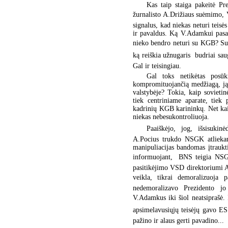
Kas taip staiga pakeitė Pr
žurnalisto A.Drižiaus suėmimo, 
signalus, kad niekas neturi teis
ir pavaldus. Ką V.Adamkui pasak
nieko bendro neturi su KGB? Sume
ką reiškia užnugaris  budriai sa
Gal ir teisingiau.
Gal toks netikėtas posūk
kompromituojančią medžiagą, ją 
valstybėje? Tokia, kaip sovieti
tiek centriniame aparate, tiek 
kadrinių KGB karininkų. Net kai
niekas nebesukontroliuoja.
Paaiškėjo, jog, išsisuk
A.Pocius trukdo NSGK atliekam
manipuliacijas bandomas įtraukti
informuojant,  BNS teigia NSG
pasitikėjimo VSD direktoriumi A
veikla, tikrai demoralizuoja 
nedemoralizavo Prezidento jo
V.Adamkus iki šiol neatsiprašė. I
apsimelavusiųjų teisėjų gavo ES 
pažino ir alaus gerti pavadino...