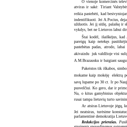
O vienoje komercinės telev
atviras ir sakė: Tiriant Valst
reikia pastebėti, kad besivynioja
indentifikuoti. Jei A.Pocius, dej
užduotis. Jei jį siūlę, palaikę ir
vykdys, bet ne Lietuvos labui dirbs
Štai kodėl, išaiškėjus, ka
pareigų kaip netekęs pasitikėj
pastebėtas padas, atrodo, laba
akivaizdu  juk valdžioje visi su
A.M.Brazausku ir baigiant saug
Pakeistos tik iškabos, simbol
mokame kaip mokėję  elektrą po 
savų lupame po 30 ct. Ir po Nauj
pusvelčiui. Ko gero, dar ir prim
Na, o kitus gamybinius objektus
rusai tampa lietuvių turto savi
Ar atsiras Lietuvoje jėgų, ku
Jei neatsiras, turėsime konstat
parlamentinė demokratija Lietuvo
Redakcijos prierašas.
Pasi
straipsnis spausdinamas sutrumpi