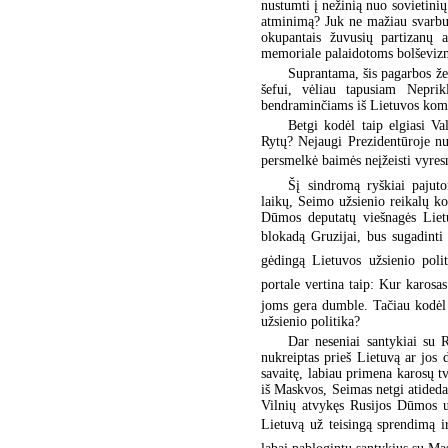
nustumti į nežinią nuo sovietini
atminimą? Juk ne mažiau svarbu v
okupantais žuvusių partizanų 
memoriale palaidotoms bolševi
Suprantama, šis pagarbos že
šefui, vėliau tapusiam Nepri
bendraminčiams iš Lietuvos komp
Betgi kodėl taip elgiasi V
Rytų? Nejaugi Prezidentūroje nu
persmelkė baimės neįžeisti vyres
Šį sindromą ryškiai pajut
laikų, Seimo užsienio reikalų ko
Dūmos deputatų viešnagės Lietu
blokadą Gruzijai, bus sugadinti 
gėdingą Lietuvos užsienio polit
portale vertina taip: Kur karos
joms gera dumble. Tačiau kodėl 
užsienio politika?
Dar neseniai santykiai su
nukreiptas prieš Lietuvą ar jos 
savaitę, labiau primena karosų tv
iš Maskvos, Seimas netgi atideda
Vilnių atvykęs Rusijos Dūmos u
Lietuvą už teisingą sprendimą 