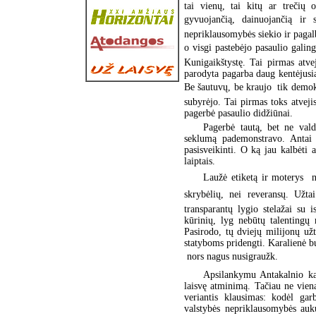
tai vienų, tai kitų ar trečių
gyvuojančią, dainuojančią ir s
nepriklausomybės siekio ir pagalb
o visgi pastebėjo pasaulio galing
Kunigaikštystę. Tai pirmas atve
parodyta pagarba daug kentėjusiai
Be šautuvų, be kraujo  tik demok
subyrėjo. Tai pirmas toks atvejis 
pagerbė pasaulio didžiūnai.
Pagerbė tautą, bet ne vald
seklumą pademonstravo. Antai v
pasisveikinti. O ką jau kalbėti a
laiptais.
Laužė etiketą ir moterys  
skrybėlių, nei reveransų. Užta
transparantų lygio stelažai su
kūrinių, lyg nebūtų talentingų 
Pasirodo, tų dviejų milijonų už
statyboms pridengti. Karalienė bu
 nors nagus nusigraužk.
Apsilankymu Antakalnio ka
laisvę atminimą. Tačiau ne viena
veriantis klausimas: kodėl ga
valstybės nepriklausomybės au