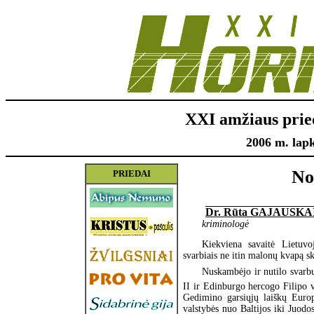
XXI amžiaus prie
2006 m. lapk
No
PRIEDAI
Dr. Rūta GAJAUSKA
kriminologė
Kiekviena savaitė Lietuvoj
svarbiais ne itin malonų kvapą s
Nuskambėjo ir nutilo svarbu
II ir Edinburgo hercogo Filipo
Gedimino garsiųjų laiškų Europo
valstybės nuo Baltijos iki Juodo