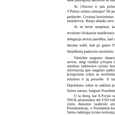
labai pablogintų santykius su Mas
Ar J.Karoso ir jam pritar
V.Putino režimo užmojus? Nė per 
pardavėte. Gruzinai krovininiais
moksleiviai, Rusija atšaukė savo
Ar ne keisti sutapimai, ka
atvykimo išvakarėse neaiškiomis
delegacija atvirai pareiškia, kad 
daroma todėl, kad po gaisro P
išsiaiškintų padarytus nuostolius.
Valstybės saugumo depart
atvirai, netgi ciniškai tyčioj
suteiktas laikinosios tyrimo ko
informaciją apie saugumo pulkin
korupcinius ryšius su verslinin
minimos ir jų pavardės. Ir ta
Dujotekana ryšius su aukštais po
Seimo nariais, baigiant Prezide
O tą dieną, kai A.Pocius r
NSGK pirmininkui dėl VSD veiklos
vizito dienomis neaštrinti sit
Prezidentūroje, o Prezidentas kre
Seimo laikinųjų tyrimo komisijų 