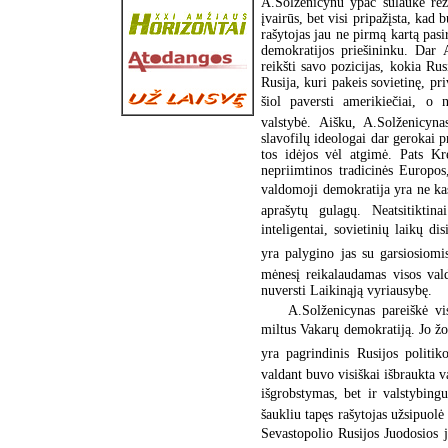
A.Solženicynu ypač sulaukė rezo
įvairūs, bet visi pripažįsta, kad 
rašytojas jau ne pirmą kartą pasi
demokratijos priešininku. Dar 
reikšti savo pozicijas, kokia Ru
Rusija, kuri pakeis sovietinę, pri
šiol paversti amerikiečiai, o 
valstybė. Aišku, A.Solženicyn
slavofilų ideologai dar gerokai p
tos idėjos vėl atgimė. Pats K
nepriimtinos tradicinės Europos
valdomoji demokratija yra ne ka
aprašytų gulagų. Neatsitiktina
inteligentai, sovietinių laikų d
yra palygino jas su garsiosiomi
mėnesį reikalaudamas visos val
nuversti Laikinąją vyriausybę.
A.Solženicynas pareiškė vis
miltus Vakarų demokratiją. Jo žod
yra pagrindinis Rusijos politiko
valdant buvo visiškai išbraukta v
išgrobstymas, bet ir valstybing
šaukliu tapęs rašytojas užsipuolė
Sevastopolio Rusijos Juodosios j