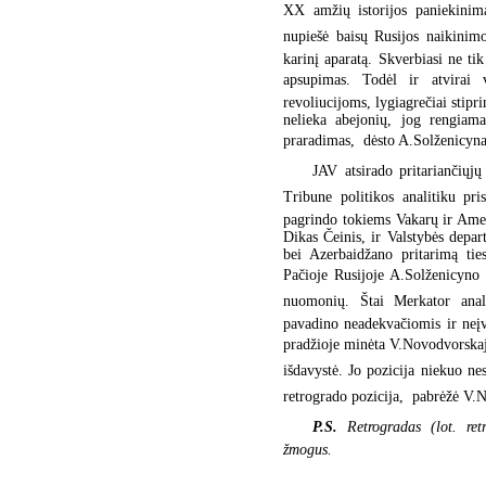
XX amžių istorijos paniekinima
nupiešė baisų Rusijos naikini
karinį aparatą. Skverbiasi ne ti
apsupimas. Todėl ir atvirai v
revoliucijoms, lygiagrečiai stipr
nelieka abejonių, jog rengiama
praradimas,  dėsto A.Solženicyna
JAV atsirado pritariančiųjų
Tribune politikos analitiku pri
pagrindo tokiems Vakarų ir Amer
Dikas Čeinis, ir Valstybės depa
bei Azerbaidžano pritarimą ties
Pačioje Rusijoje A.Solženicyno 
nuomonių. Štai Merkator anal
pavadino neadekvačiomis ir neį
pradžioje minėta V.Novodvorskaja.
išdavystė. Jo pozicija niekuo 
retrogrado pozicija,  pabrėžė V
P.S.
Retrogradas (lot. ret
žmogus.