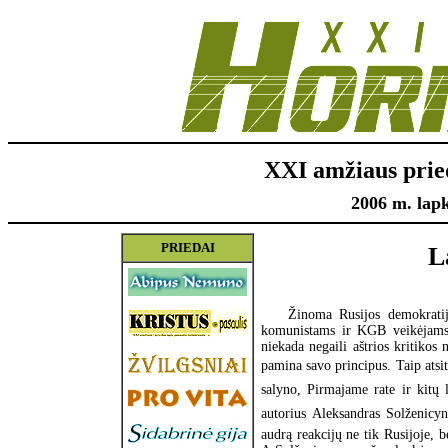
XXI amžiaus prie
2006 m. lapk
PRIEDAI
L
Žinoma Rusijos demokratij
komunistams ir KGB veikėjams,
niekada negaili aštrios kritikos
pamina savo principus. Taip atsit
salyno, Pirmajame rate ir kit
autorius Aleksandras Solženicyna
audrą reakcijų ne tik Rusijoje, be