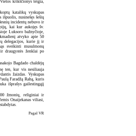
Vietos krikščionys teigia,
koptų katalikų vyskupas
 išpuolis, nusinešęs šešių
esnių incidentų nebuvo ir
pijų, kai kur aukojęs šv.
sioje Luksoro bažnyčioje,
ekmadienį atvyko apie 50
ų delegacijos, kurie jį ir
nąs sveikinti musulmonų
r draugystės ženklai po
 pasakojo Bagdado chaldėjų
ę ten, kur vis nesiliauja
ydantis žaizdas. Vyskupas
 Paulą Faradžą Rahą, kuris
ka išprašys gailestingąjį
0 žmonių, religiniai ir
femis Onaijekanas viliasi,
stabdytas.
Pagal VR