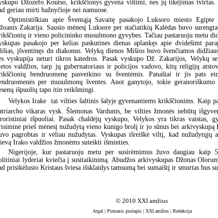
yskupo Džozefo Koutso, krikščionys gyvena viltimi, nes jų tikėjimas tvirtas. 
ad geriau mirti bažnyčioje nei namuose.
Optimistiškiau apie Šventąją Savaitę pasakojo Luksoro miesto Egipte 
žoanis Zakarija. Sausio mėnesį Luksore per stačiatikių Kalėdas buvo surengtas
rikščionių ir vieno policininko musulmono gyvybes. Tačiau pastaruoju metu did
yskupas pasakojo per kelias paskutines dienas aplankęs apie dvidešimt para
išias, įšventinęs du diakonus. Velykų dienos Mišios buvo švenčiamos didžiau
es vyskupija neturi tikros katedros. Pasak vyskupo Dž. Zakarijos, Velykų s
ietos valdžios, tarp jų gubernatoriaus ir policijos vadovo, kitų religijų atstov
rikščionių bendruomenę pasveikino su šventėmis. Panašiai ir jis pats ei
endruomenės per musulmonų šventes. Anot ganytojo, tokie geranoriškumo i
esenų išpuolių tapo itin reikšmingi.
Velykos Irake  tai vilties šaltinis šalyje gyvenantiems krikščionims. Kaip
atriarcho vikaras vysk. Šlemonas Vardunis, be vilties žmonės nebūtų išgyven
eroristiniai išpuoliai. Pasak chaldėjų vyskupo, Velykos yra tikras vaistas, g
risiminė prieš mėnesį nužudytą vieno kunigo brolį ir jo sūnus bei arkivyskupą
uvo pagrobtas ir vėliau nužudytas. Vyskupas išreiškė viltį, kad nužudytųjų au
ievą Irako valdžios žmonėms suteikti išminties.
Nigerijoje, kur pastaruoju metu per susirėmimus žuvo daugiau kaip 50
olitiniai lyderiai kviečia į susitaikinimą. Abudžos arkivyskupas Džonas Olorun
ad prisikėlusio Kristaus šviesa išsklaidys tamsumą bei sumaištį ir smurtas bus su
© 2010 XXI amžius
Atgal
|
Pirmasis puslapis
|
XXI amžius
|
Redakcija