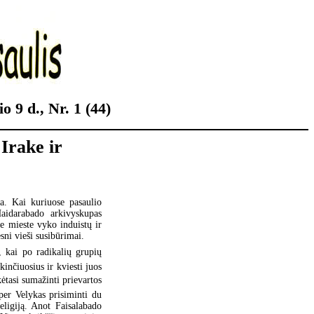
o 9 d., Nr. 1 (44)
 Irake ir
a. Kai kuriuose pasaulio
Haidarabado arkivyskupas
e mieste vyko induistų ir
ni vieši susibūrimai.
, kai po radikalių grupių
kinčiuosius ir kviesti juos
kėtasi sumažinti prievartos
per Velykas prisiminti du
eligiją. Anot Faisalabado