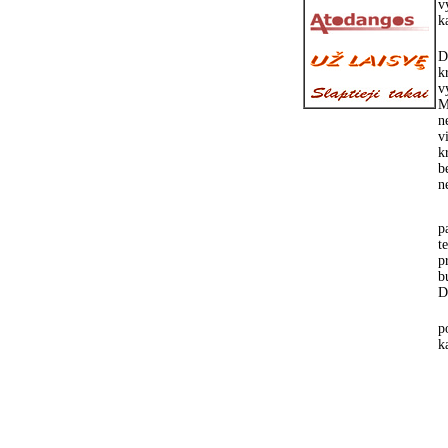
v
k
D
k
v
M
n
v
k
b
n
p
t
p
b
D
p
k