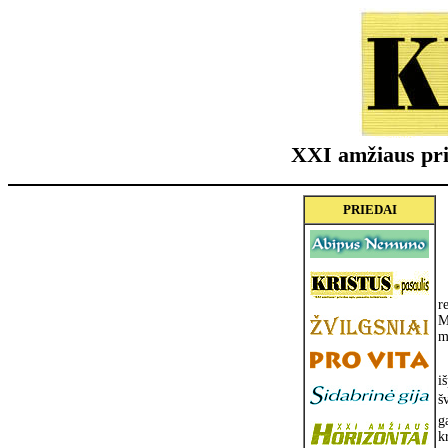
XXI amžiaus pri
PRIEDAI
r
M
m
i
š
g
k