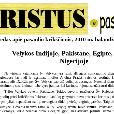
edas apie pasaulio krikščionis, 2010 m. balandži
Velykos Indijoje, Pakistane, Egipte,
Nigerijoje
Ne visiems katalikams šv. Velykos yra rami, džiugaus susikaupimo dien
egionuose jas lydi ir nerimas. Indijos Andhra Pradeš valstijos sostinės 
arampudis Džodžis per Šv. Velykas paprašė policijos apsaugos. Neseniai šiam
usulmonų susirėmimai, tebetvyro įtampa, kai kuriuose rajonuose uždrausti dides
Tylios Velykos buvo ir Pakistane. Tokios buvo ir praėjusios Šv. Kalėdos
špuolių prieš krikščionis Pakistano katalikų ganytojai buvo priversti kreiptis į ti
vęsti tyliai, nepuošiant namų, nerengiant didelių viešų renginių gatvėse. Taip ti
alimybę. Gavėnia nebuvo rami, o Šv. Velykų šventė buvo santūri. Pakistane 
rikščionys, kurie neseniai buvo sudeginti gyvi, nes atsisakė priimti islamo r