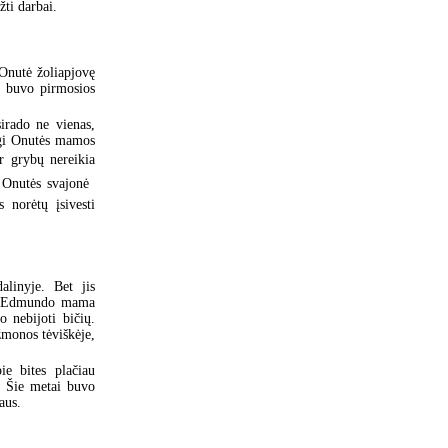
ti darbai.
Onutė žoliapjovę
s buvo pirmosios
irado ne vienas,
irgi Onutės mamos
Ir grybų nereikia
 Onutės svajonė 
 norėtų įsivesti
alinyje. Bet jis
ada Edmundo mama
 nebijoti bičių.
žmonos tėviškėje,
e bites plačiau
ą. Šie metai buvo
aus.