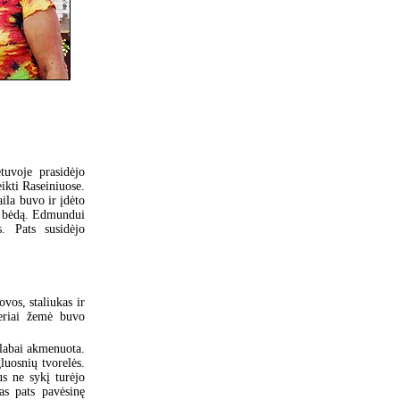
tuvoje prasidėjo
ikti Raseiniuose.
aila buvo ir įdėto
sė bėdą. Edmundui
. Pats susidėjo
vos, staliukas ir
teriai žemė buvo
 labai akmenuota.
luosnių tvorelės.
us ne sykį turėjo
as pats pavėsinę