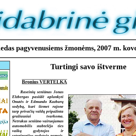
riedas pagyvenusiems žmonėms,
2007 m. kovo 
Turtingi savo ištverme
Bronius VERTELKA
Raseinių seniūnas Jonas
Elzbergas pasiūlė aplankyti
Onutės ir Edmundo Kazbarų
sodybą, kuri šiemet rajone
tarp privačių valdų pripažinta
gražiausiai tvarkoma.
Netrukus seniūno vairuojamas
automobilis stabtelėjo ties
vaikų gydytojos ir
veterinarijos gydytojo namais.