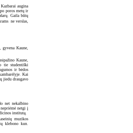
r Kazbarai augina
 po poros metų ir
ašarų. Gaila būtų
rams  ne verslas,
s, gyvena Kaune,
usipažino Kaune,
 tie studentiški
augumos ir bėdos
kambarėlyje. Kai
bų jiedu draugavo
do net nekalbino
 nepriėmė netgi į
cinos institutą.
Raseinių muzikos
ių klebono kun.