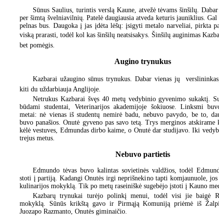
Sūnus Saulius, turintis verslą Kaune, atvežė tėvams šinšilų. Daba
per šimtą švelniavilnių. Patelė daugiausia atveda keturis jauniklius. Gal
pelnas bus. Daugoka į jas įdėta lėšų: įsigyti metalo narveliai, pirkta p
viską prarasti, todėl kol kas šinšilų neatsisakys. Šinšilų auginimas Kazba
bet pomėgis.
Augino trynukus
Kazbarai užaugino sūnus trynukus. Dabar vienas jų  verslininka
kiti du uždarbiauja Anglijoje.
Netrukus Kazbarai švęs 40 metų vedybinio gyvenimo sukaktį. S
būdami studentai, Veterinarijos akademijoje šokiuose. Linksmi buvo
metai: nė vienas iš studentų nemirė badu, nebuvo pavydo, be to, d
buvo panašios. Onutė gyveno pas savo tetą. Trys merginos atskirame 
kėlė vestuves, Edmundas dirbo kaime, o Onutė dar studijavo. Iki vedy
trejus metus.
Nebuvo partietis
Edmundo tėvas buvo kalintas sovietinės valdžios, todėl Edmun
stoti į partiją. Kadangi Onutės irgi neprišnekino tapti komjaunuole, jos
kulinarijos mokyklą. Tik po metų raseiniškė sugebėjo įstoti į Kauno medi
Kazbarų trynukai turėjo polinkį menui, todėl visi jie baigė 
mokyklą. Sūnūs krikštą gavo ir Pirmąją Komuniją priėmė iš Žalp
Juozapo Razmanto, Onutės giminaičio.