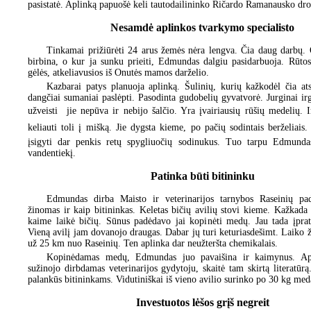
pasistatė. Aplinką papuošė keli tautodailininko Ričardo Ramanausko drož
Nesamdė aplinkos tvarkymo specialisto
Tinkamai prižiūrėti 24 arus žemės nėra lengva. Čia daug darbų. 
birbina, o kur ja sunku prieiti, Edmundas dalgiu pasidarbuoja. Rūto
gėlės, atkeliavusios iš Onutės mamos darželio.
Kazbarai patys planuoja aplinką. Šulinių, kurių kažkodėl čia ats
dangčiai sumaniai paslėpti. Pasodinta gudobelių gyvatvorė. Jurginai 
užveisti  jie nepūva ir nebijo šalčio. Yra įvairiausių rūšių medelių. 
keliauti toli į mišką. Jie dygsta kieme, po pačių sodintais berželiais.
įsigyti dar penkis retų spygliuočių sodinukus. Tuo tarpu Edmundas
vandentiekį.
Patinka būti bitininku
Edmundas dirba Maisto ir veterinarijos tarnybos Raseinių pad
žinomas ir kaip bitininkas. Keletas bičių avilių stovi kieme. Kažk
kaime laikė bičių. Sūnus padėdavo jai kopinėti medų. Jau tada įprato
Vieną avilį jam dovanojo draugas. Dabar jų turi keturiasdešimt. Laiko 
už 25 km nuo Raseinių. Ten aplinka dar neužteršta chemikalais.
Kopinėdamas medų, Edmundas juo pavaišina ir kaimynus. Api
sužinojo dirbdamas veterinarijos gydytoju, skaitė tam skirtą literatūr
palankūs bitininkams. Vidutiniškai iš vieno avilio surinko po 30 kg med
Investuotos lėšos grįš negreit