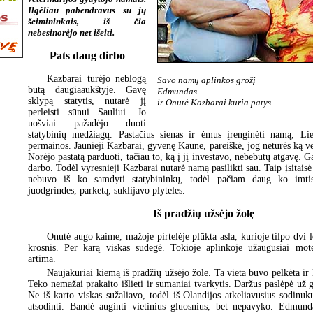
Ilgėliau pabendravus su jų
šeimininkais, iš čia
nebesinorėjo net išeiti.
Pats daug dirbo
Kazbarai turėjo neblogą
Savo namų aplinkos grožį
butą daugiaaukštyje. Gavę
Edmundas
sklypą statytis, nutarė jį
ir Onutė Kazbarai kuria patys
perleisti sūnui Sauliui. Jo
uošviai pažadėjo duoti
statybinių medžiagų. Pastačius sienas ir ėmus įrenginėti namą, Lie
permainos. Jaunieji Kazbarai, gyvenę Kaune, pareiškė, jog neturės ką ve
Norėjo pastatą parduoti, tačiau to, ką į jį investavo, nebebūtų atgavę. G
darbo. Todėl vyresnieji Kazbarai nutarė namą pasilikti sau. Taip įsitai
nebuvo iš ko samdyti statybininkų, todėl pačiam daug ko imtis
juodgrindes, parketą, suklijavo plyteles.
Iš pradžių užsėjo žolę
Onutė augo kaime, mažoje pirtelėje plūkta asla, kurioje tilpo dvi lo
krosnis. Per karą viskas sudegė. Tokioje aplinkoje užaugusiai mo
artima.
Naujakuriai kiemą iš pradžių užsėjo žole. Ta vieta buvo pelkėta ir
Teko nemažai prakaito išlieti ir sumaniai tvarkytis. Daržus paslėpė už g
Ne iš karto viskas sužaliavo, todėl iš Olandijos atkeliavusius sodinuk
atsodinti. Bandė auginti vietinius gluosnius, bet nepavyko. Edmund