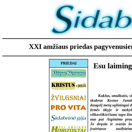
XXI amžiaus priedas pagyvenus
PRIEDAI
Esu laimin
Kuklus, smulkutis, v
skubrus Kostas Janula
daugelį metų sąžiningai d
žemės ūkyje ir mokykl
vilkaviškiečiams tapo ži
nuo pat Atgimimo prad
Jo drąsūs ir svarūs žo
įvairiuose susibūrimu