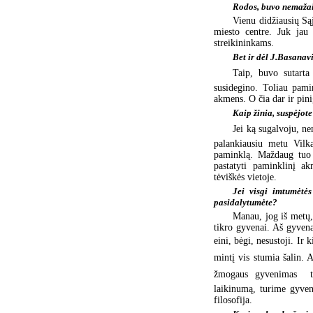
Rodos, buvo nemažai 
Vienu didžiausių Sąj
miesto centre. Juk jau
streikininkams.
Bet ir dėl J.Basana
Taip, buvo sutarta
susidegino. Toliau pami
akmens. O čia dar ir pinig
Kaip žinia, suspėjot
Jei ką sugalvoju, ne
palankiausiu metu Vilk
paminklą. Maždaug tuo p
pastatyti paminklinį ak
tėviškės vietoje.
Jei visgi imtumėtės
pasidalytumėte?
Manau, jog iš metų, 
tikro gyvenai. Aš gyvena
eini, bėgi, nesustoji. Ir 
mintį vis stumia šalin. A
žmogaus gyvenimas  t
laikinumą, turime gyven
filosofija.