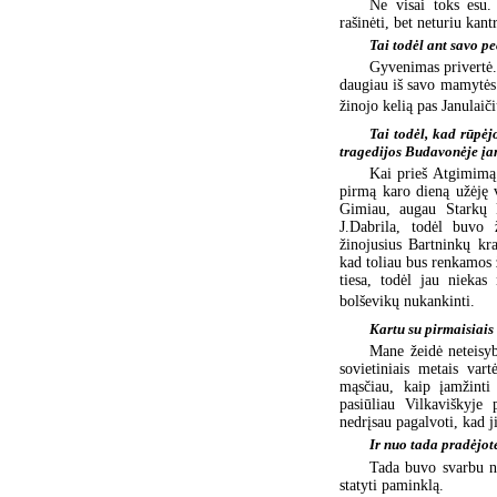
Ne visai toks esu.
rašinėti, bet neturiu kan
Tai todėl ant savo p
Gyvenimas privertė. 
daugiau iš savo mamytės.
žinojo kelią pas Janulaič
Tai todėl, kad rūpėjo
tragedijos Budavonėje įa
Kai prieš Atgimimą 
pirmą karo dieną užėję v
Gimiau, augau Starkų k
J.Dabrila, todėl buvo 
žinojusius Bartninkų kra
kad toliau bus renkamos 
tiesa, todėl jau niekas
bolševikų nukankinti.
Kartu su pirmaisiais 
Mane žeidė neteisyb
sovietiniais metais var
mąsčiau, kaip įamžinti
pasiūliau Vilkaviškyje 
nedrįsau pagalvoti, kad jis
Ir nuo tada pradėjot
Tada buvo svarbu ne
statyti paminklą.