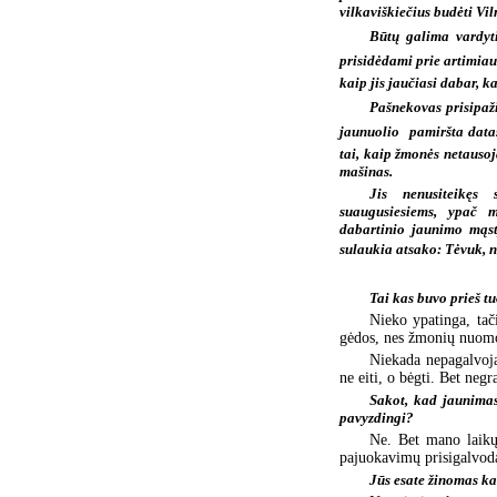
vilkaviškiečius budėti Vil
Būtų galima vardyti
prisidėdami prie artimia
kaip jis jaučiasi dabar, k
Pašnekovas prisipaži
jaunuolio  pamiršta data
tai, kaip žmonės netauso
mašinas.
Jis nenusiteikęs
suaugusiesiems, ypač m
dabartinio jaunimo mąst
sulaukia atsako: Tėvuk, n
Tai kas buvo prieš t
Nieko ypatinga, tač
gėdos, nes žmonių nuomon
Niekada nepagalvojau
ne eiti, o bėgti. Bet neg
Sakot, kad jaunimas
pavyzdingi?
Ne. Bet mano laikų 
pajuokavimų prisigalvod
Jūs esate žinomas kai