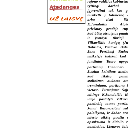
rajono valdžios kabinetuo
ryžtingi darbai l
įgyvendinti tai, kas g
nusikelti į tolimesnę a
arba visai išblė
K.Janulaitis Atgi
priešaury pradėjo rūpi
kad būtų atstatytas pami
ir įvardyti tikrieji 
Vilkaviškio kunigų (Ju
Dabrilos, Vaclovo Bals
Jono Petrikos) Budav
miškelyje žudikai, kad
įamžintas Tauro apyg
partizanų kapeliono 
Justino Lelešiaus atmin
kad iškiltų pamin
stalinizmo aukoms atm
tremtiniams, partizanų ž
vietose. Pirmajame Sąj
mitinge K.Janulaičio iš
idėja pastatyti Vilkavi
paminklą tautos patria
Jonui Basanavičiui su
palaikymo, ir dabar cen
miesto aikštę puošia 
apsukrumo ir didelio r
paminklas. Lietuvos lai