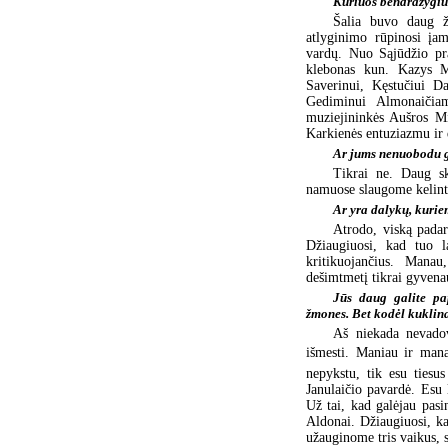
Kuriuos bendražygiu
Šalia buvo daug žm
atlyginimo rūpinosi įam
vardų. Nuo Sąjūdžio pra
klebonas kun. Kazys Mo
Saverinui, Kęstučiui Da
Gediminui Almonaičiam
muziejininkės Aušros Mi
Karkienės entuziazmu ir 
Ar jums nenuobodu gy
Tikrai ne. Daug sk
namuose slaugome kelintą
Ar yra dalykų, kurie
Atrodo, viską padar
Džiaugiuosi, kad tuo l
kritikuojančius. Mana
dešimtmetį tikrai gyvena
Jūs daug galite pap
žmones. Bet kodėl kuklina
Aš niekada nevadov
išmesti. Maniau ir mana
nepykstu, tik esu tiesu
Janulaičio pavardė. Esu 
Už tai, kad galėjau pasi
Aldonai. Džiaugiuosi, k
užauginome tris vaikus, 