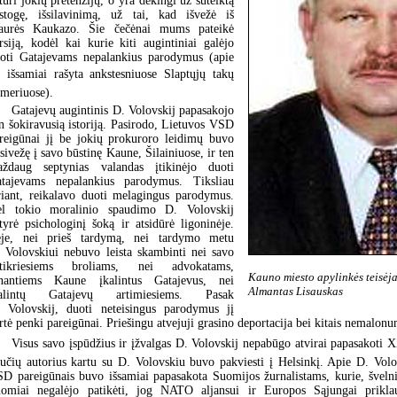
turi jokių pretenzijų, o yra dėkingi už suteiktą
stogę, išsilavinimą, už tai, kad išvežė iš
aurės Kaukazo. Šie čečėnai mums pateikė
rsiją, kodėl kai kurie kiti augintiniai galėjo
oti Gatajevams nepalankius parodymus (apie
i išsamiai rašyta ankstesniuose Slaptųjų takų
meriuose).
Gatajevų augintinis D. Volovskij papasakojo
in šokiravusią istoriją. Pasirodo, Lietuvos VSD
reigūnai jį be jokių prokuroro leidimų buvo
sivežę į savo būstinę Kaune, Šilainiuose, ir ten
ždaug septynias valandas įtikinėjo duoti
tajevams nepalankius parodymus. Tiksliau
riant, reikalavo duoti melagingus parodymus.
l tokio moralinio spaudimo D. Volovskij
tyrė psichologinį šoką ir atsidūrė ligoninėje.
je, nei prieš tardymą, nei tardymo metu
 Volovskiui nebuvo leista skambinti nei savo
etikriesiems broliams, nei advokatams,
Kauno miesto apylinkės teisėj
nantiems Kaune įkalintus Gatajevus, nei
Almantas Lisauskas
kalintų Gatajevų artimiesiems. Pasak
 Volovskij, duoti neteisingus parodymus jį
rtė penki pareigūnai. Priešingu atvejuji grasino deportacija bei kitais nemalonu
Visus savo įspūdžius ir įžvalgas D. Volovskij nepabūgo atvirai papasakoti X
lučių autorius kartu su D. Volovskiu buvo pakviesti į Helsinkį. Apie D. Volo
D pareigūnais buvo išsamiai papasakota Suomijos žurnalistams, kurie, švelnia
omiai negalėjo patikėti, jog NATO aljansui ir Europos Sąjungai prikla