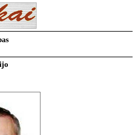
bas
ijo