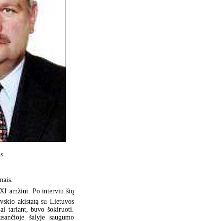
as
mais.
XI amžiui. Po interviu šių
vskio akistatą su Lietuvos
i tariant, buvo šokiruoti.
usančioje šalyje saugumo