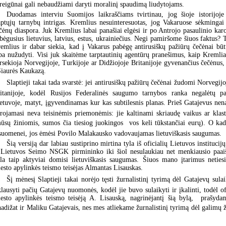
reigūnai gali nebaudžiami daryti moralinį spaudimą liudytojams.
Duodamas interviu Suomijos laikraščiams tvirtinau, jog šioje istorijoje
aptųjų tarnybų intrigas. Kremlius nesuinteresuotas, jog Vakaruose sėkmingai 
čėnų diaspora. Juk Kremlius labai panašiai elgėsi ir po Antrojo pasaulinio kar
bėgusius lietuvius, latvius, estus, ukrainiečius. Negi pamiršome šiuos faktus? 
emlius ir dabar siekia, kad į Vakarus pabėgę antirusiškų pažiūrų čečėnai būtų
ba nužudyti. Visi juk skaitėme tarptautinių agentūrų pranešimus, kaip Kremli
rsekioja Norvegijoje, Turkijoje ar Didžiojoje Britanijoje gyvenančius čečėnus, 
Šiaurės Kaukazą.
Slaptieji takai tada svarstė: jei antirusiškų pažiūrų čečėnai žudomi Norvegij
itanijoje, kodėl Rusijos Federalinės saugumo tarnybos ranka negalėtų pa
etuvoje, matyt, įgyvendinamas kur kas subtilesnis planas. Prieš Gatajevus nena
rojamasi neva teisinėmis priemonėmis: jie kaltinami skriaudę vaikus ar kla
ūsų žiniomis, sumos čia tiesiog juokingos  vos keli tūkstančiai eurų). O ka
suomenei, jos ėmėsi Povilo Malakausko vadovaujamas lietuviškasis saugumas.
Šią versiją dar labiau sustiprino mirtina tyla iš oficialių Lietuvos instituc
 Lietuvos Seimo NSGK pirmininko iki šiol nesulaukiau net menkiausio paaiš
la taip aktyviai domisi lietuviškasis saugumas. Šiuos mano įtarimus netiesi
esto apylinkės teismo teisėjas Almantas Lisauskas.
Šį mėnesį Slaptieji takai norėjo tęsti žurnalistinį tyrimą dėl Gatajevų su
klausyti pačių Gatajevų nuomonės, kodėl jie buvo sulaikyti ir įkalinti, todėl of
esto apylinkės teismo teisėją A. Lisauską, nagrinėjantį šią bylą, prašyda
adižat ir Maliku Gatajevais, nes mes atliekame žurnalistinį tyrimą dėl galimų 