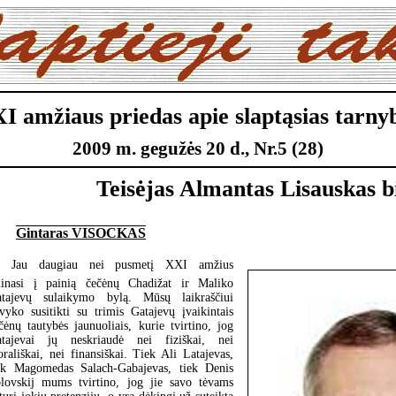
XI amžiaus priedas apie slaptąsias tarny
2009 m. gegužės 20 d., Nr.5 (28)
Teisėjas Almantas Lisauskas b
Gintaras VISOCKAS
Jau daugiau nei pusmetį XXI amžius
linasi į painią čečėnų Chadižat ir Maliko
tajevų sulaikymo bylą. Mūsų laikraščiui
vyko susitikti su trimis Gatajevų įvaikintais
čėnų tautybės jaunuoliais, kurie tvirtino, jog
tajevai jų neskriaudė nei fiziškai, nei
rališkai, nei finansiškai. Tiek Ali Latajevas,
ek Magomedas Salach-Gabajevas, tiek Denis
lovskij mums tvirtino, jog jie savo tėvams