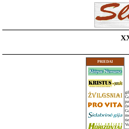
X
PRIEDAI
gi
Ga
pa
če
Ga
mo
ti
Vo