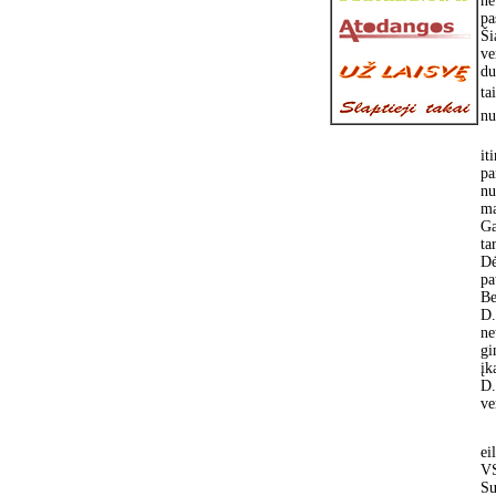
ne
pa
Ši
ve
du
ta
nu
it
pa
nu
ma
Ga
ta
Dė
pa
Be
D.
n
gi
į
D.
ve
ei
VS
Su