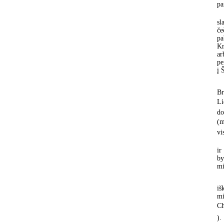
pa
sl
če
pa
Kr
ar
pe
į 
Br
Li
do
(m
vi
ir
by
mi
iš
mi
Ch
).