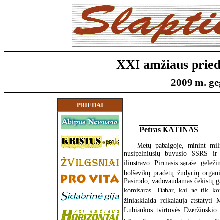
XXI amžiaus pried
2009 m. geg
PRIEDAI
Petras KATINAS
Metų pabaigoje, minint milic
nusipelniusių buvusio SSRS ir 
iliustravo. Pirmasis sąraše  gele
bolševikų pradėtų žudynių organi
Pasirodo, vadovaudamas čekistų ga
komisaras. Dabar, kai ne tik kom
žiniasklaida reikalauja atstat
Lubiankos tvirtovės Dzeržinskio s