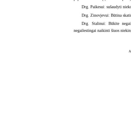
Drg. Paikesui: sušaudyti niek
Drg. Zinovjevui: Būtina skati
Drg. Stalinui: Būkite negai
negailestingai naikinti šiuos niekin
A