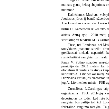
Taigi D. Kameronui tenka nury
mainais gautų keletą abejotinos ve
nuomonė.
Kalbėdamas Maskvos valstyb
Juodosios jūros jį bandė užverbu
The Guardian žurnalistas Liukas
britui D. Kameronui ir vėl teko ak
aisiais. Antrą sykį  2010 metų
susitikimą su buvusiu KGB karinin
Tiesa, nei Londonas, nei Maskv
santykiams įmanoma suteikti drau
greičiausiai niekada nepamirš, 
rusiškibritiški santykiai turi rea
Pasak V. Putino spaudos sekretor
prasidėjo dar 2003 metais, kai br
oficialusis Kremlius traktuoja kaip
karininko A. Litvinenkos mirtį. V
Didžiosios Britanijos slaptosios t
jog A. Litvinenkos mirtis  FSB ag
Žurnalistas L.Gardingas taip
organizacija  FSB. 2011-ųjų vas
deportuotas tik todėl, kad rašė 
santykiai bus pašliję tol, kol Lo
federaline saugumo tarnyba. Taig