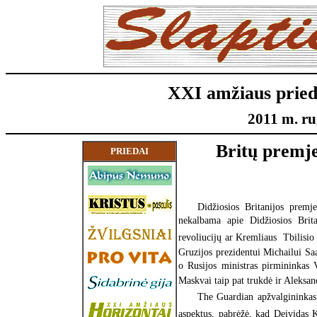
XXI amžiaus pried
2011 m. rug
Britų premjer
PRIEDAI
Didžiosios Britanijos prem
nekalbama apie Didžiosios Britan
revoliucijų ar Kremliaus  Tbilis
Gruzijos prezidentui Michailui Sa
o Rusijos ministras pirmininkas 
Maskvai taip pat trukdė ir Aleksan
The Guardian apžvalginink
aspektus, pabrėžė, kad Deividas 