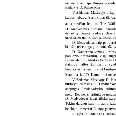
netrukus vėl taps Rusijos prezide
išsilaikys D. Kameronas.
Viešėdamas Maskvoje britų m
kalbos nebuvo. Susitikimas tik dar 
amerikietiško leidinio The Wall
D. Medvedevas oficialiai pareišk
dabartinį Sirijos vadovą Bašar
griežtesnes nei iki šiol sankcijas Si
D. Medvedevas taip pat parei
britiška teisėsauga įtaria nužudž
D. Kamerono vizitas į Maskv
pobūdžio nesutarimų, visgi sugeb
Būtent dėl to į Maskvą kartu su D
įtakingų naftos kompanijų vykd
kontraktai. Iš viso  už 343 milij
Manoma, kad D. Kameronui nepavyk
Viešėdamas Maskvoje D. Kamer
nustatyti tikrąsias A. Litvinenk
abejingas. Pasak vokiško leidinio
metų. Bet net ši aplinkybė nesute
D. Medvedevas labai aiškiai pareik
Tokius dalykus kaip mirties priežas
be abejo, rėmėsi ir Rusijos įstatym
Rusijos ir Didžiosios Britan