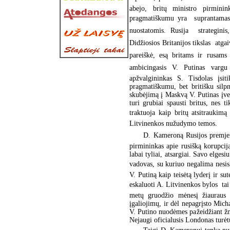
abejo, britų ministro pirmin
pragmatiškumu yra suprantamas. R
nuostatomis. Rusija  strategini
Didžiosios Britanijos tikslas  atg
pareiškė, esą britams ir rusams 
ambicingasis V. Putinas varg
apžvalgininkas S. Tisdolas įsit
pragmatiškumu, bet britišku silp
skubėjimą į Maskvą V. Putinas įver
turi grubiai spausti britus, nes t
traktuoja kaip britų atsitraukim
Litvinenkos nužudymo temos.
D. Kameroną Rusijos premjeras
pirmininkas apie rusišką korupcij
labai tyliai, atsargiai. Savo elgesi
vadovas, su kuriuo negalima nesiska
V. Putiną kaip teisėtą lyderį ir su
eskaluoti A. Litvinenkos bylos  tai
metų gruodžio mėnesį žiauraus p
įgaliojimų, ir dėl nepagrįsto Mich
V. Putino nuodėmes pažeidžiant žm
Nejaugi oficialusis Londonas turėtų