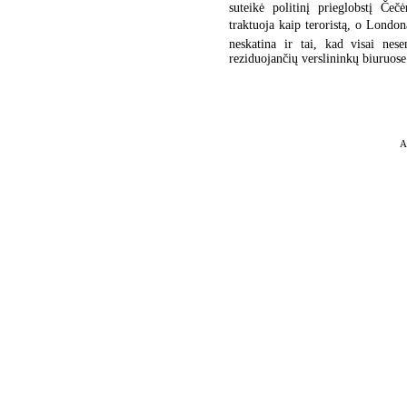
suteikė politinį prieglobstį Če
traktuoja kaip teroristą, o London
neskatina ir tai, kad visai nese
reziduojančių verslininkų biuruose
A