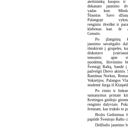
ateitininkų kuopos ir
dekanato jaunimo dva
vadas kun. Minda
Šlaustas. Savo džiau
Palangoje vyksta
renginiu išreiškė ir para
klebonas kan. dr. A
Genutis.
Po įžanginių k
jaunimo savaitgalio dal
išsiskirstė į grupeles, ku
diskutavo įvairiausi
temomis: apie me
nuodėmę, šlovinimo bū
Šventąjį Raštą, bandė į
pažvelgti Dievo akimis. 
Ramūnas Norkus, Romas S
Vokietijos, Palangos Vl
studentė Jurga iš Klaipėd
Po rimto ir linksm
sumanymus pristatė ki
Kretingos giedojo giesm
renginio dalyviais. Po
šventam, kas trukdo to pas
Brolis Gediminas i
papildė Šventojo Rašto c
Didžiulis jaunimo b