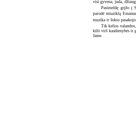
visi gyvena, juda, džiaug
Pasimeldę grįžo į S
parodė miuziklą Emanuel
muzika ir šokiu pasakojo
Tik kelios valandos,
kilti virš kasdienybės ir
Jame.