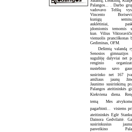
Salantų, Lenkimų, Klaip
Palangos... . Darbo gr
vadovavo Telšių vys
Vincento Borisevič
kunigų seminari
auklėtiniai, paska
įdomiomis temomis sk
kun. Vilius Viktoraviči
vienuolis pranciškonas b
Gediminas, OFM.
Dešimtą valandą r
Senosios gimnazijos 
sugužėję dalyviai net p
renginio organizato
nustebino savo gau
susirinko net 167 įva
amžiaus jaunų žmo
Jaunimo susirinkimą pr
Palangos ateitininkės g
Kiekviena diena. Ren
temą  Mes atvykom
pagarbinti...  visiems pr
ateitininkės Eglė Stanku
Dainora Gedvilaitė. Ga
susirinkusius jaunuo
pasveikino Pala