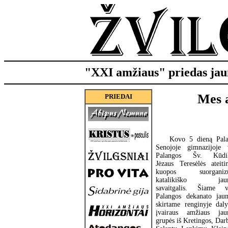
"XXI amžiaus" priedas jau
Mes a
PRIEDAI
Kovo 5 dieną Pala
Senojoje gimnazijoje 
Palangos Šv. Kūdik
Jėzaus Teresėlės ateiti
kuopos suorganizu
katalikiško jau
savaitgalis. Šiame v
Palangos dekanato jau
skirtame renginyje dal
įvairaus amžiaus jau
grupės iš Kretingos, Dar