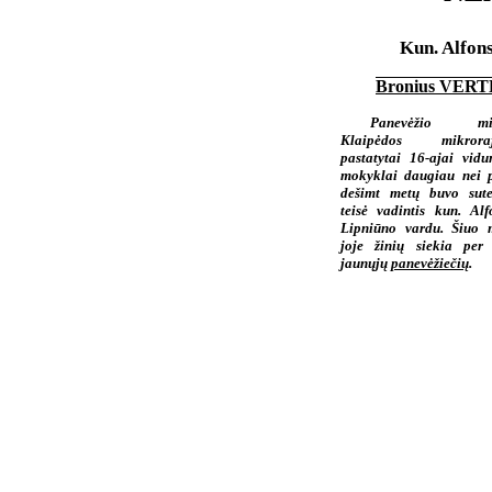
Kun. Alfon
Bronius VER
Panevėžio mie
Klaipėdos mikroraj
pastatytai 16-ajai vidur
mokyklai daugiau nei p
dešimt metų buvo sute
teisė vadintis kun. Alf
Lipniūno vardu. Šiuo 
joje žinių siekia per
jaunųjų
panevėžiečių
.