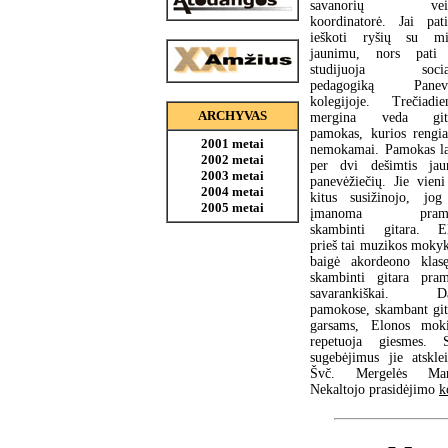
savanorių veik
koordinatorė. Jai pati
ieškoti ryšių su mi
jaunimu, nors pati
studijuoja social
pedagogiką Panevė
kolegijoje. Trečiadien
ARCHYVAS
mergina veda gita
pamokas, kurios rengi
2001 metai
nemokamai. Pamokas l
2002 metai
per dvi dešimtis jau
2003 metai
panevėžiečių. Jie vieni
2004 metai
kitus susižinojo, jog
2005 metai
įmanoma pramo
skambinti gitara. E
prieš tai muzikos mokyk
baigė akordeono klas
skambinti gitara pra
savarankiškai. Da
pamokose, skambant git
garsams, Elonos moki
repetuoja giesmes. 
sugebėjimus jie atsklei
Švč. Mergelės Mari
Nekaltojo prasidėjimo
k