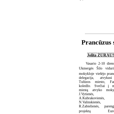
Prancūzus s
Jolita ŽURA
Vasario 2-10 dien
Ukmergės Šilo viduri
mokykloje viešėjo pran
delegacija, atvykus
Tulūzos miesto, Fa
koledžo. Svečiai į 
miestą atvyko moky
J.Vytienės,
A.Kubrakovienės,
N.Valinskienės,
R.Zabielienės, pareng
projektą Euro