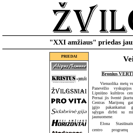
"XXI amžiaus" priedas jau
PRIEDAI
Vei
Bronius VER
Vienuolika metų ve
Panevėžio vyskupijo
Lipniūno kultūros cent
Pernai jis šventė įkurtu
Centras Marijonų gat
įgijo pakankamai g
sąlygas dirbti su mi
jaunuomene.
Elona Stasiūnai
centro programų