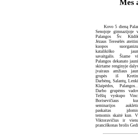
Mes a
Kovo 5 dieną Pala
Senojoje gimnazijoje 
Palangos Šv. Kūdik
Jėzaus Teresėlės ateitin
kuopos suorganizuo
katalikiško jaun
savaitgalis. Šiame v
Palangos dekanato jaun
skirtame renginyje daly
įvairaus amžiaus jau
grupės iš Kreting
Darbėnų, Salantų, Lenk
Klaipėdos, Palangos.
Darbo grupėms vado
Telšių vyskupo Vinc
Borisevičiaus kun
seminarijos auklėtin
paskaitas įdomio
temomis skaitė kun. Vi
Viktoravičius ir vienu
pranciškonas brolis Ged