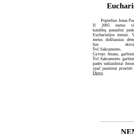
Euchari
Popiežius Jonas Pau
II 2005 metus vi
katalikų pasauliui pask
Eucharistijos metais. V
metus didžiausias dėm
bus skiriam
Švč.Sakramento, t
Gyvojo Jėzaus, garbini
Švč.Sakramento garbin
padės suklaidintai žmoni
ypač jaunimui priartėti 
Dievo
.
NE