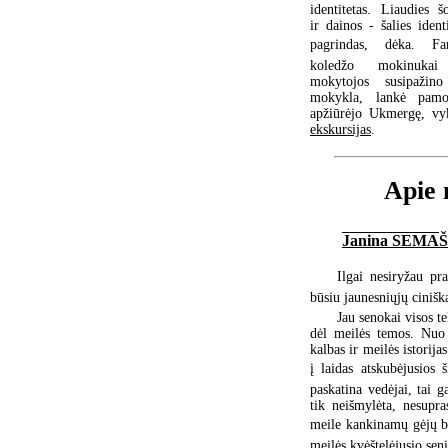
identitetas. Liaudies šo
ir dainos - šalies ident
pagrindas, dėka. Fa
koledžo mokinukai
mokytojos susipažin
mokykla, lankė pamo
apžiūrėjo Ukmergę, vy
ekskursijas
.
Apie 
Janina SEMA
Ilgai nesiryžau pr
būsiu jaunesniųjų ciniška
Jau senokai visos t
dėl meilės temos. Nuo 
kalbas ir meilės istorija
į laidas atskubėjusios 
paskatina vedėjai, tai 
tik neišmylėta, nesupr
meile kankinamų gėjų b
meilės kvėštelėjusio
sen