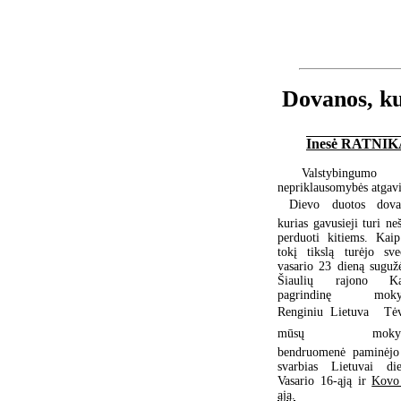
Dovanos, ku
Inesė RATNI
Valstybingumo 
nepriklausomybės atgav
 Dievo duotos dova
kurias gavusieji turi neš
perduoti kitiems. Kaip
tokį tikslą turėjo sveč
vasario 23 dieną sugužė
Šiaulių rajono Kai
pagrindinę mokyk
Renginiu Lietuva  Tė
mūsų mokykl
bendruomenė paminėjo
svarbias Lietuvai die
Vasario 16-ąją ir
Kovo
ąją.