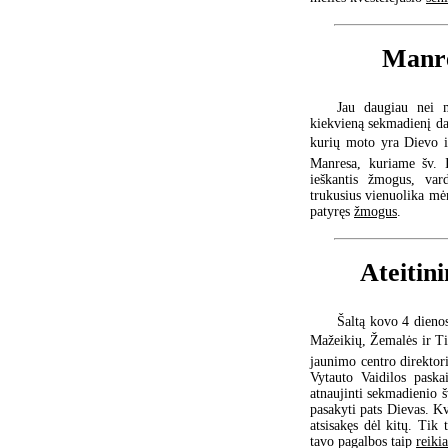
Manre
Jau daugiau nei m
kiekvieną sekmadienį da
kurių moto yra Dievo ie
Manresa, kuriame šv. I
ieškantis žmogus, vard
trukusius vienuolika mėn
patyręs
žmogus
.
Ateitin
Šaltą kovo 4 dienos
Mažeikių, Žemalės ir Tir
jaunimo centro direktor
Vytauto Vaidilos paskai
atnaujinti sekmadienio š
pasakyti pats Dievas. Kv
atsisakęs dėl kitų. Tik
tavo pagalbos taip
reikia