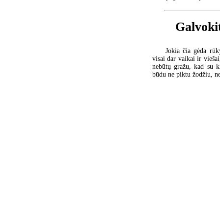
Galvokit
Jokia čia gėda rūk
visai dar vaikai ir vieš
nebūtų gražu, kad su k
būdu ne piktu žodžiu, 